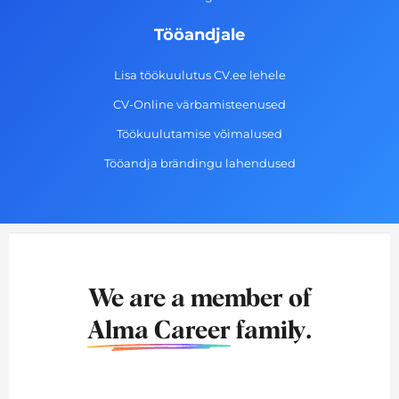
Tööandjale
Lisa töökuulutus CV.ee lehele
CV-Online värbamisteenused
Töökuulutamise võimalused
Tööandja brändingu lahendused
We are a member of
Alma Career
family.