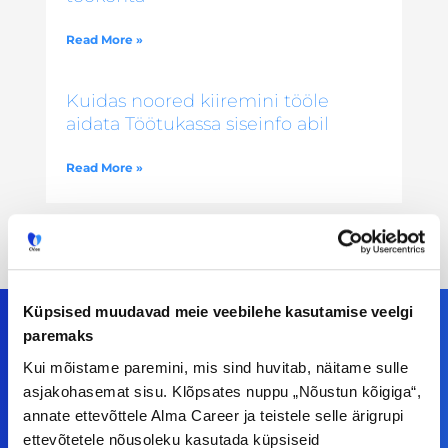
Read More »
Kuidas noored kiiremini tööle
aidata Töötukassa siseinfo abil
Read More »
Küpsised muudavad meie veebilehe kasutamise veelgi
paremaks
Kui mõistame paremini, mis sind huvitab, näitame sulle
Meiega leiad!
asjakohasemat sisu. Klõpsates nuppu „Nõustun kõigiga“,
annate ettevõttele Alma Career ja teistele selle ärigrupi
Tööelublogi.ee lehelt leiad kõik vajaliku, et olla
ettevõtetele nõusoleku kasutada küpsiseid