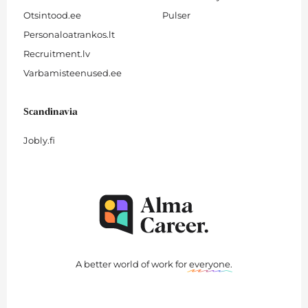
Otsintood.ee
Pulser
Personaloatrankos.lt
Recruitment.lv
Varbamisteenused.ee
Scandinavia
Jobly.fi
A better world of work for
everyone
.