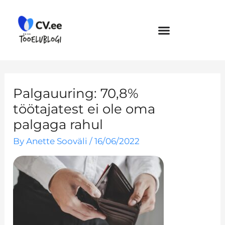
Skip
to
content
Palgauuring: 70,8%
töötajatest ei ole oma
palgaga rahul
By
Anette Sooväli
/
16/06/2022