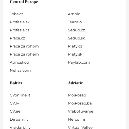
Central Europe
Jobs.cz
Arnold
Profesia.sk
Teamio
Profesia.cz
Seduo.cz
Prace.cz
Seduo.sk
Práca za rohom
Platy.cz
Práce za rohem
Platy.sk
Atmoskop
Paylab.com
Nelisa.com
Baltics
Adriatic
CVonline.lt
MojPosao
CV.lv
MojPosao.ba
CV.ee
Vrabotuvanje
Dirbam.It
Hercul.hr
Visidarbi.lv
Virtual Valley