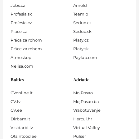
Jobs.cz
Arnold
Profesia.sk
Teamio
Profesia.cz
Seduo.cz
Prace.cz
Seduo.sk
Práca za rohom
Platy.cz
Práce za rohem
Platy.sk
Atmoskop
Paylab.com
Nelisa.com
Baltics
Adriatic
CVonline.lt
MojPosao
CV.lv
MojPosao.ba
CV.ee
Vrabotuvanje
Dirbam.It
Hercul.hr
Visidarbi.lv
Virtual Valley
Otsintood.ee
Pulser