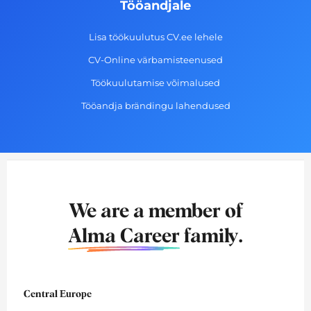
Tööandjale
Lisa töökuulutus CV.ee lehele
CV-Online värbamisteenused
Töökuulutamise võimalused
Tööandja brändingu lahendused
We are a member of
Alma Career
family.
Central Europe