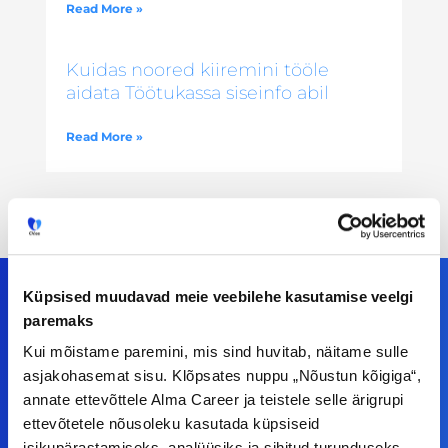
Read More »
Kuidas noored kiiremini tööle
aidata Töötukassa siseinfo abil
Read More »
Küpsised muudavad meie veebilehe kasutamise veelgi
paremaks
Meiega leiad!
Kui mõistame paremini, mis sind huvitab, näitame sulle
asjakohasemat sisu. Klõpsates nuppu „Nõustun kõigiga“,
Tööelublogi.ee lehelt leiad kõik vajaliku, et olla
annate ettevõttele Alma Career ja teistele selle ärigrupi
ettevõtetele nõusoleku kasutada küpsiseid
kursis tööturu uudistega. Kui sul on
isikupärastamiseks, analüüsiks ja sihitud turunduseks.