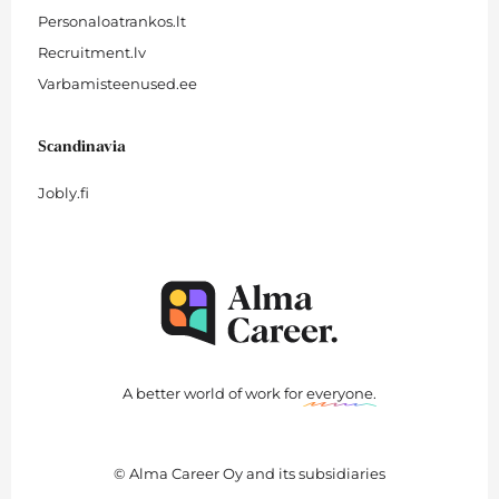
Personaloatrankos.lt
Recruitment.lv
Varbamisteenused.ee
Scandinavia
Jobly.fi
A better world of work for
everyone
.
© Alma Career Oy and its subsidiaries