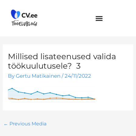
Skip
to
content
Millised lisateenused valida
töökuulutusele? 3
By
Gertu Matikainen
/
24/11/2022
←
Previous Media