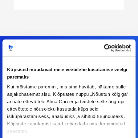
Meiega leiad!
Küpsised muudavad meie veebilehe kasutamise veelgi
paremaks
Tööelublogi.ee lehelt leiad kõik vajaliku, et olla
Kui mõistame paremini, mis sind huvitab, näitame sulle
kursis tööturu uudistega. Kui sul on
asjakohasemat sisu. Klõpsates nuppu „Nõustun kõigiga“,
ettepanekuid erinevate teemade osas või soovid
annate ettevõttele Alma Career ja teistele selle ärigrupi
teha koostööd, siis võta meiega julgelt ühendust.
ettevõtetele nõusoleku kasutada küpsiseid
isikupärastamiseks, analüüsiks ja sihitud turunduseks.
Küpsiste kasutamist saad kohandada oma kohandatud
F
I
L
Y
seadetes.
a
n
i
o