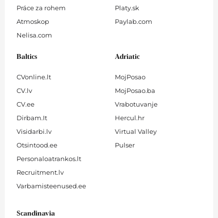
Práce za rohem
Platy.sk
Atmoskop
Paylab.com
Nelisa.com
Baltics
Adriatic
CVonline.lt
MojPosao
CV.lv
MojPosao.ba
CV.ee
Vrabotuvanje
Dirbam.It
Hercul.hr
Visidarbi.lv
Virtual Valley
Otsintood.ee
Pulser
Personaloatrankos.lt
Recruitment.lv
Varbamisteenused.ee
Scandinavia