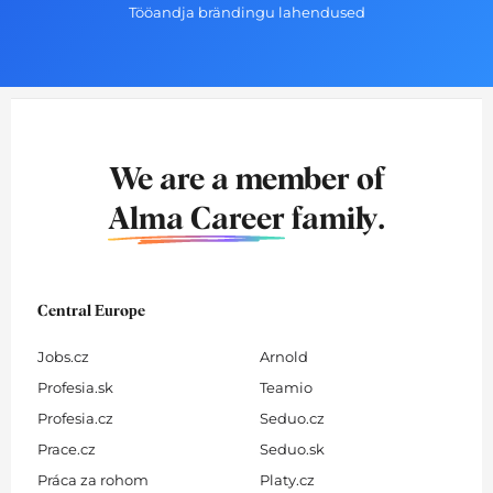
Tööandja brändingu lahendused
We are a member of
Alma Career
family.
Central Europe
Jobs.cz
Arnold
Profesia.sk
Teamio
Profesia.cz
Seduo.cz
Prace.cz
Seduo.sk
Práca za rohom
Platy.cz