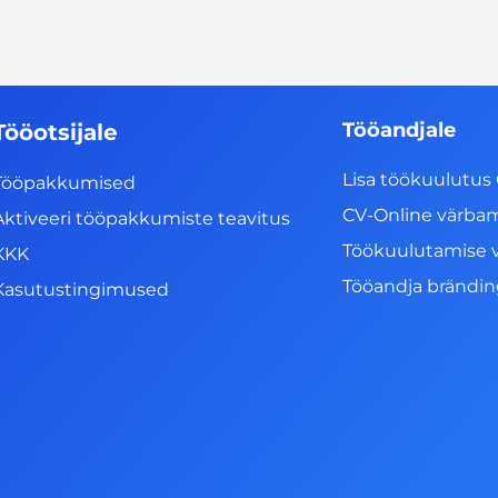
Tööandjale
Tööotsijale
Lisa töökuulutus 
Tööpakkumised
CV-Online värba
Aktiveeri tööpakkumiste teavitus
Töökuulutamise 
KKK
Tööandja brändi
Kasutustingimused