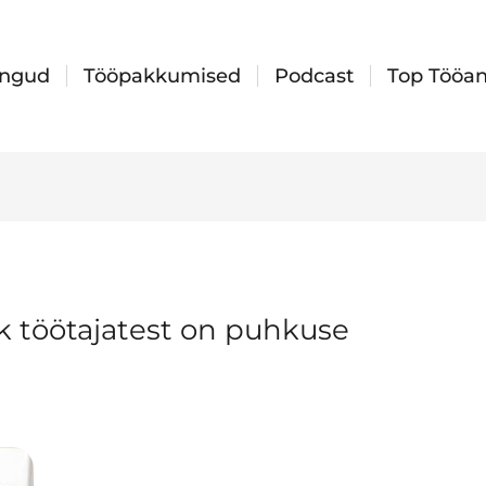
ingud
Tööpakkumised
Podcast
Top Tööan
k töötajatest on puhkuse