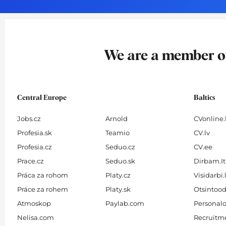
o
g
d
b
o
r
i
e
k
a
n
-
m
We are a member 
f
Central Europe
Baltics
Jobs.cz
Arnold
CVonline.
Profesia.sk
Teamio
CV.lv
Profesia.cz
Seduo.cz
CV.ee
Prace.cz
Seduo.sk
Dirbam.It
Práca za rohom
Platy.cz
Visidarbi.
Práce za rohem
Platy.sk
Otsintood
Atmoskop
Paylab.com
Personalo
Nelisa.com
Recruitme