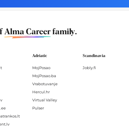
of
Alma Career
family.
Adriatic
Scandinavia
lt
MojPosao
Jobly.fi
MojPosao.ba
Vrabotuvanje
Hercul.hr
lv
Virtual Valley
.ee
Pulser
atrankos.lt
nt.lv