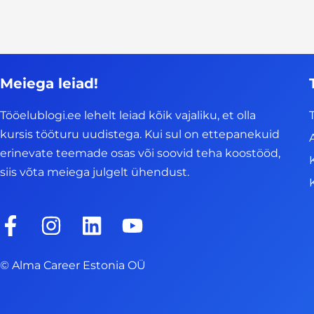
Meiega leiad!
Tööelublogi.ee lehelt leiad kõik vajaliku, et olla
kursis tööturu uudistega. Kui sul on ettepanekuid
erinevate teemade osas või soovid teha koostööd,
siis võta meiega julgelt ühendust.
F
I
L
Y
a
n
i
o
c
s
n
u
© Alma Career Estonia OÜ
e
t
k
t
b
a
e
u