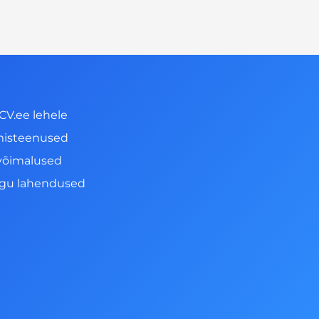
CV.ee lehele
misteenused
võimalused
ngu lahendused