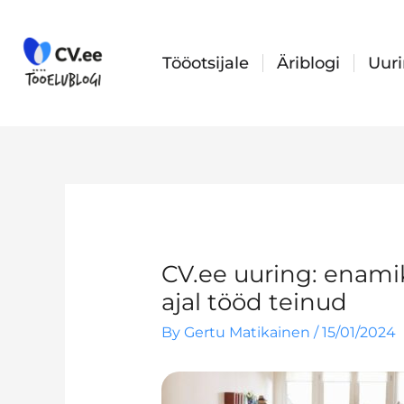
Skip
to
content
Tööotsijale
Äriblogi
Uur
CV.ee uuring: enami
ajal tööd teinud
By
Gertu Matikainen
/
15/01/2024