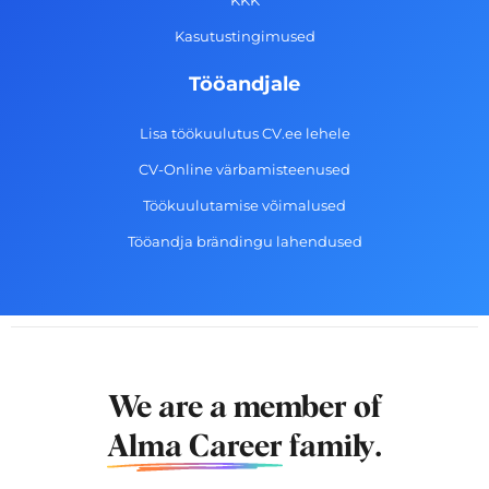
Kasutustingimused
Tööandjale
Lisa töökuulutus CV.ee lehele
CV-Online värbamisteenused
Töökuulutamise võimalused
Tööandja brändingu lahendused
We are a member of
Alma Career
family.