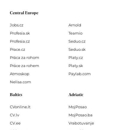
Central Europe
Jobs.cz
Arnold
Profesia.sk
Teamio
Profesia.cz
Seduo.cz
Prace.cz
Seduo.sk
Práca za rohom
Platy.cz
Práce za rohem
Platy.sk
Atmoskop
Paylab.com
Nelisa.com
Baltics
Adriatic
CVonline.lt
MojPosao
CV.lv
MojPosao.ba
CV.ee
Vrabotuvanje