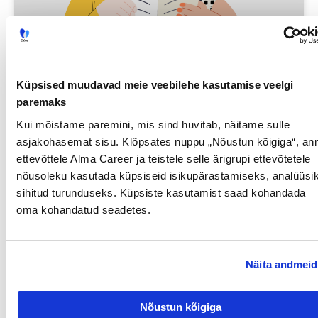
Küpsised muudavad meie veebilehe kasutamise veelgi
Iga neljas eestlane on käinud
paremaks
tööintervjuul ilma tegeliku
Kui mõistame paremini, mis sind huvitab, näitame sulle
vahetuskavatsuseta
asjakohasemat sisu. Klõpsates nuppu „Nõustun kõigiga“, an
ettevõttele Alma Career ja teistele selle ärigrupi ettevõtetele
23/07/2026
nõusoleku kasutada küpsiseid isikupärastamiseks, analüüsik
sihitud turunduseks. Küpsiste kasutamist saad kohandada
oma kohandatud seadetes.
Tööotsijale
Näita andmeid
Nõustun kõigiga