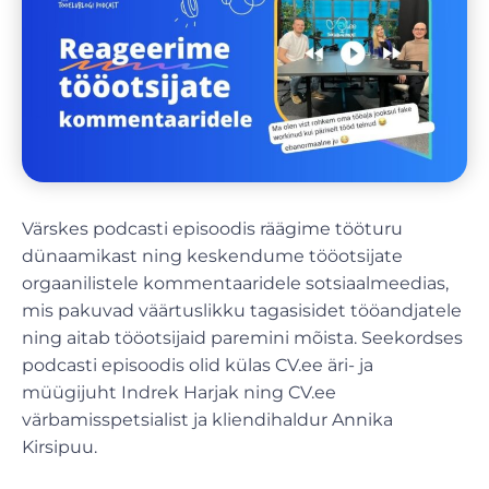
Värskes podcasti episoodis räägime tööturu
dünaamikast ning keskendume tööotsijate
orgaanilistele kommentaaridele sotsiaalmeedias,
mis pakuvad väärtuslikku tagasisidet tööandjatele
ning aitab tööotsijaid paremini mõista. Seekordses
podcasti episoodis olid külas CV.ee äri- ja
müügijuht Indrek Harjak ning CV.ee
värbamisspetsialist ja kliendihaldur Annika
Kirsipuu.