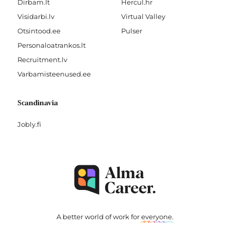
Dirbam.It
Hercul.hr
Visidarbi.lv
Virtual Valley
Otsintood.ee
Pulser
Personaloatrankos.lt
Recruitment.lv
Varbamisteenused.ee
Scandinavia
Jobly.fi
A better world of work for
everyone
.