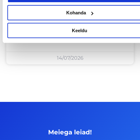
Kohanda
Sinu palk pole enam
Keeldu
tabuteema!
14/07/2026
Meiega leiad!