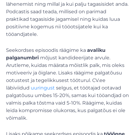
lähenemist ning millal ja kui palju tagasisidet anda.
Podcastis saad teada, millised on parimad
praktikad tagasiside jagamisel ning kuidas luua
positiivne kogemus nii tööotsijatele kui ka
tööandjatele.
Seekordses episoodis räägime ka
avaliku
palganumbri
mõjust kandideerijate arvule.
Arutleme, kuidas määrata mõistlik palk, mis oleks
motiveeriv ja õiglane. Lisaks räägime palgatõusu
ootustest ja tegelikkusest tööturul. CV.ee
läbiviidud
uuringust
selgus, et töötajad ootavad
palgatõusu umbes 15-20%, samas kui tööandjad on
valmis palka tõstma vaid 5-10%. Räägime, kuidas
leida kompromisse olukorras, kus palgatõus ei ole
võimalik.
Lisaks põikame seekordses episoodis ka
tööõnne