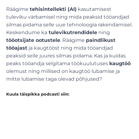
Räägime
tehisintellekti (AI)
kasutamisest
tuleviku värbamisel ning mida peaksid tööandjad
silmas pidama selle uue tehnoloogia rakendamisel.
Keskendume ka
tulevikutrendidele
ning
tööotsijate ootustele
. Räägime
paindlikust
tööajast
ja kaugtööst ning mida tööandjad
peaksid selle juures silmas pidama. Kas ja kuidas
peaks tööandja selgitama töökuulutuses
kaugtöö
olemust ning millised on kaugtöö lubamise ja
mitte lubamise taga olevad põhjused?
Kuula täispikka podcasti siin: