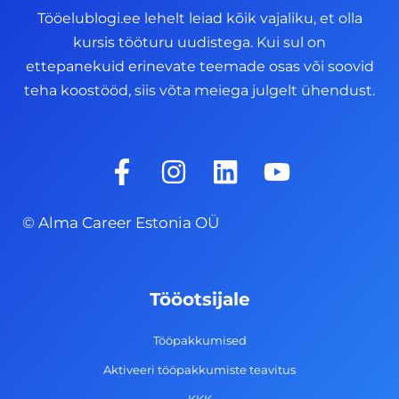
Tööelublogi.ee lehelt leiad kõik vajaliku, et olla
kursis tööturu uudistega. Kui sul on
ettepanekuid erinevate teemade osas või soovid
teha koostööd, siis võta meiega julgelt ühendust.
F
I
L
Y
a
n
i
o
c
s
n
u
© Alma Career Estonia OÜ
e
t
k
t
b
a
e
u
o
g
d
b
Tööotsijale
o
r
i
e
k
a
n
Tööpakkumised
-
m
Aktiveeri tööpakkumiste teavitus
f
KKK