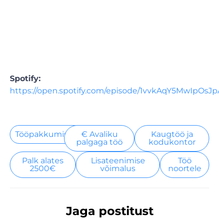
Spotify:
https://open.spotify.com/episode/1vvkAqY5MwIpOsJ
Tööpakkumised
€ Avaliku
Kaugtöö ja
palgaga töö
kodukontor
Palk alates
Lisateenimise
Töö
2500€
võimalus
noortele
Jaga postitust