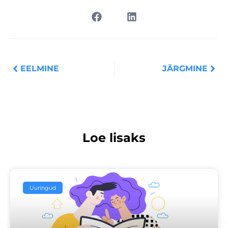
Prev
Nex
EELMINE
JÄRGMINE
Loe lisaks
Uuringud