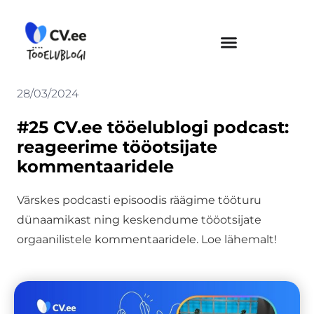
Skip
to
content
28/03/2024
#25 CV.ee tööelublogi podcast:
reageerime tööotsijate
kommentaaridele
Värskes podcasti episoodis räägime tööturu
dünaamikast ning keskendume tööotsijate
orgaanilistele kommentaaridele. Loe lähemalt!