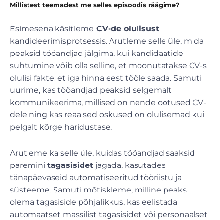
Millistest teemadest me selles episoodis räägime?
Esimesena käsitleme
CV-de olulisust
kandideerimisprotsessis. Arutleme selle üle, mida
peaksid tööandjad jälgima, kui kandidaatide
suhtumine võib olla selline, et moonutatakse CV-s
olulisi fakte, et iga hinna eest tööle saada. Samuti
uurime, kas tööandjad peaksid selgemalt
kommunikeerima, millised on nende ootused CV-
dele ning kas reaalsed oskused on olulisemad kui
pelgalt kõrge haridustase.
Arutleme ka selle üle, kuidas tööandjad saaksid
paremini
tagasisidet
jagada, kasutades
tänapäevaseid automatiseeritud tööriistu ja
süsteeme. Samuti mõtiskleme, milline peaks
olema tagasiside põhjalikkus, kas eelistada
automaatset massilist tagasisidet või personaalset