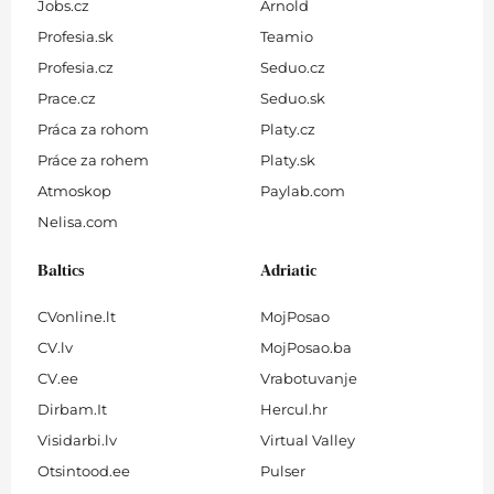
Jobs.cz
Arnold
Profesia.sk
Teamio
Profesia.cz
Seduo.cz
Prace.cz
Seduo.sk
Práca za rohom
Platy.cz
Práce za rohem
Platy.sk
Atmoskop
Paylab.com
Nelisa.com
Baltics
Adriatic
CVonline.lt
MojPosao
CV.lv
MojPosao.ba
CV.ee
Vrabotuvanje
Dirbam.It
Hercul.hr
Visidarbi.lv
Virtual Valley
Otsintood.ee
Pulser