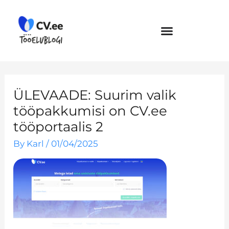
Skip
to
content
ÜLEVAADE: Suurim valik
tööpakkumisi on CV.ee
tööportaalis 2
By
Karl
/
01/04/2025