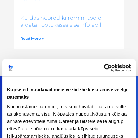
Kuidas noored kiiremini tööle
aidata Töötukassa siseinfo abil
Read More »
Küpsised muudavad meie veebilehe kasutamise veelgi
paremaks
Meiega leiad!
Kui mõistame paremini, mis sind huvitab, näitame sulle
asjakohasemat sisu. Klõpsates nuppu „Nõustun kõigiga“,
Tööelublogi.ee lehelt leiad kõik vajaliku, et olla
annate ettevõttele Alma Career ja teistele selle ärigrupi
kursis tööturu uudistega. Kui sul on
ettevõtetele nõusoleku kasutada küpsiseid
ettepanekuid erinevate teemade osas või soovid
isikupärastamiseks, analüüsiks ja sihitud turunduseks.