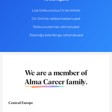
Lisa töökuulutus CV.ee lehele
CV-Online värbamisteenused
Töökuulutamise võimalused
Tööandja brändingu lahendused
We are a member of
Alma Career
family.
Central Europe