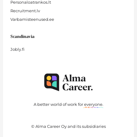
Personaloatrankos.lt
Recruitment.lv
Varbamisteenused.ee
Scandinavia
Jobly.fi
A better world of work for
everyone
.
© Alma Career Oy and its subsidiaries