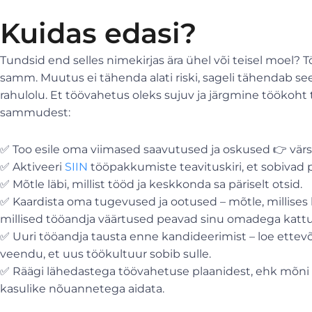
Kuidas edasi?
Tundsid end selles nimekirjas ära ühel või teisel moel? 
samm. Muutus ei tähenda alati riski, sageli tähendab se
rahulolu. Et töövahetus oleks sujuv ja järgmine töökoht 
sammudest:
✅ Too esile oma viimased saavutused ja oskused 👉 v
✅ Aktiveeri
SIIN
tööpakkumiste teavituskiri, et sobivad
✅ Mõtle läbi, millist tööd ja keskkonda sa päriselt otsid.
✅ Kaardista oma tugevused ja ootused – mõtle, millises 
millised tööandja väärtused peavad sinu omadega katt
✅ Uuri tööandja tausta enne kandideerimist – loe ettev
veendu, et uus töökultuur sobib sulle.
✅ Räägi lähedastega töövahetuse plaanidest, ehk mõni
kasulike nõuannetega aidata.