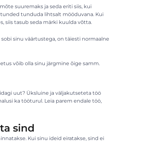
mõte suuremaks ja seda eriti siis, kui
 tunded tunduda lihtsalt mööduvana. Kui
 siis tasub seda märki kuulda võtta.
sobi sinu väärtustega, on täiesti normaalne
ahetus võib olla sinu järgmine õige samm.
dagi uut? Üksluine ja väljakutseteta töö
usi ka tööturul. Leia parem endale töö,
ta sind
nnatakse. Kui sinu ideid eiratakse, sind ei