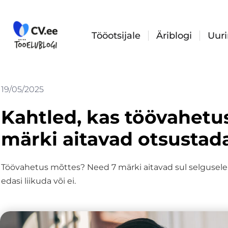
Skip
to
content
Tööotsijale
Äriblogi
Uur
19/05/2025
Kahtled, kas töövahetu
märki aitavad otsustad
Töövahetus mõttes? Need 7 märki aitavad sul selgusele 
edasi liikuda või ei.