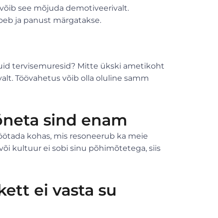
võib see mõjuda demotiveerivalt.
 loeb ja panust märgatakse.
muid tervisemuresid? Mitte ükski ametikoht
valt. Töövahetus võib olla oluline samm
kõneta sind enam
töötada kohas, mis resoneerub ka meie
õi kultuur ei sobi sinu põhimõtetega, siis
ett ei vasta su