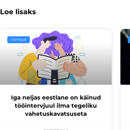
Loe lisaks
Uuringud
Iga neljas eestlane on käinud
tööintervjuul ilma tegeliku
vahetuskavatsuseta