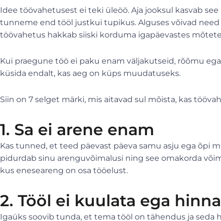
Idee töövahetusest ei teki üleöö. Aja jooksul kasvab see 
tunneme end tööl justkui tupikus. Alguses võivad need
töövahetus hakkab siiski korduma igapäevastes mõtetes,
Kui praegune töö ei paku enam väljakutseid, rõõmu ega 
küsida endalt, kas aeg on küps muudatuseks.
Siin on 7 selget märki, mis aitavad sul mõista, kas tööv
1. Sa ei arene enam
Kas tunned, et teed päevast päeva samu asju ega õpi mi
pidurdab sinu arenguvõimalusi ning see omakorda võimal
kus eneseareng on osa tööelust.
2. Tööl ei kuulata ega hinna
Igaüks soovib tunda, et tema tööl on tähendus ja seda hi