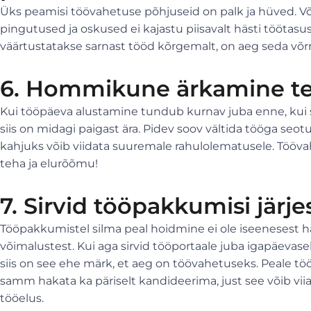
Üks peamisi töövahetuse põhjuseid on palk ja hüved. Või
pingutused ja oskused ei kajastu piisavalt hästi töötasus
väärtustatakse sarnast tööd kõrgemalt, on aeg seda võrr
6. Hommikune ärkamine te
Kui tööpäeva alustamine tundub kurnav juba enne, kui s
siis on midagi paigast ära. Pidev soov vältida tööga seotu
kahjuks võib viidata suuremale rahulolematusele. Tööva
teha ja elurõõmu!
7. Sirvid tööpakkumisi järj
Tööpakkumistel silma peal hoidmine ei ole iseenesest ha
võimalustest. Kui aga sirvid tööportaale juba igapäevasel
siis on see ehe märk, et aeg on töövahetuseks. Peale tö
samm hakata ka päriselt kandideerima, just see võib vii
tööelus.