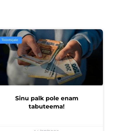
Tööotsijale
Sinu palk pole enam
tabuteema!