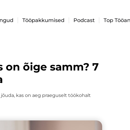
ingud
Tööpakkumised
Podcast
Top Tööan
s on õige samm? 7
a
jõuda, kas on aeg praeguselt töökohalt