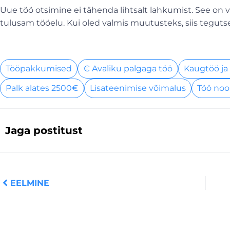
Uue töö otsimine ei tähenda lihtsalt lahkumist. See on 
tulusam tööelu. Kui oled valmis muutusteks, siis tegutse
Tööpakkumised
€ Avaliku palgaga töö
Kaugtöö ja
Palk alates 2500€
Lisateenimise võimalus
Töö noo
Jaga postitust
Prev
EELMINE