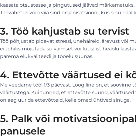
kaasata otsustesse ja pingutused jäävad märkamatuks, 
Töövahetus võib viia sind organisatsiooni, kus sinu hääl
3. Töö kahjustab su tervist
Töö põhjustab pidevat stressi, unehäireid, ärevust või 
ei tohiks mõjutada su vaimset või füüsilist heaolu laasta
parema elukvaliteedi ja tööelu suunas.
4. Ettevõtte väärtused ei 
Me veedame tööl 1/3 päevast. Loogiline on, et soovime 
väärtustega. Kui tunned, et ettevõtte suund, väärtused v
on aeg uurida ettevõtteid, kelle omad ühtivad sinuga.
5. Palk või motivatsioonipak
panusele