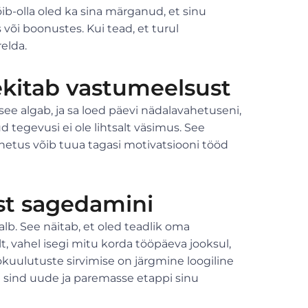
b-olla oled ka sina märganud, et sinu
 või boonustes. Kui tead, et turul
elda.
kitab vastumeelsust
ee algab, ja sa loed päevi nädalavahetuseni,
d tegevusi ei ole lihtsalt väsimus. See
hetus võib tuua tagasi motivatsiooni tööd
est sagedamini
lb. See näitab, et oled teadlik oma
t, vahel isegi mitu korda tööpäeva jooksul,
ökuulutuste sirvimise on järgmine loogiline
a sind uude ja paremasse etappi sinu