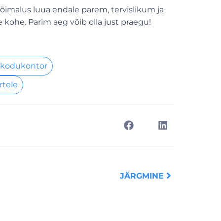
võimalus luua endale parem, tervislikum ja
 kohe. Parim aeg võib olla just praegu!
 kodukontor
rtele
Next
JÄRGMINE