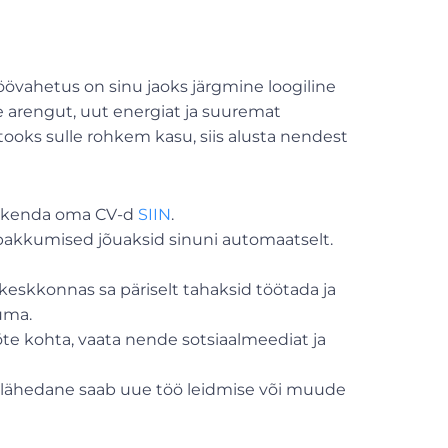
Töövahetus on sinu jaoks järgmine loogiline
e arengut, uut energiat ja suuremat
tooks sulle rohkem kasu, siis alusta nendest
ärskenda oma CV-d
SIIN
.
 pakkumised jõuaksid sinuni automaatselt.
keskkonnas sa päriselt tahaksid töötada ja
uma.
õte kohta, vaata nende sotsiaalmeediat ja
 lähedane saab uue töö leidmise või muude