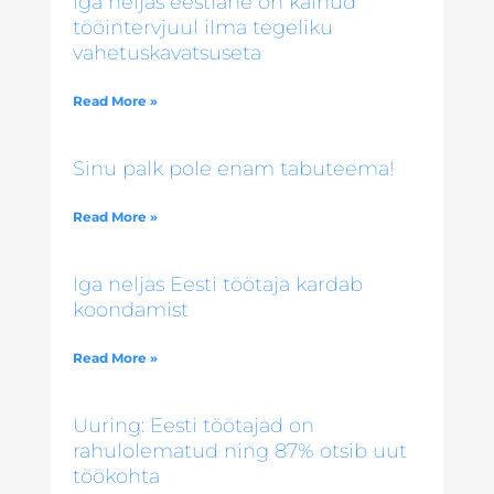
Iga neljas eestlane on käinud
tööintervjuul ilma tegeliku
vahetuskavatsuseta
Read More »
Sinu palk pole enam tabuteema!
Read More »
Iga neljas Eesti töötaja kardab
koondamist
Read More »
Uuring: Eesti töötajad on
rahulolematud ning 87% otsib uut
töökohta