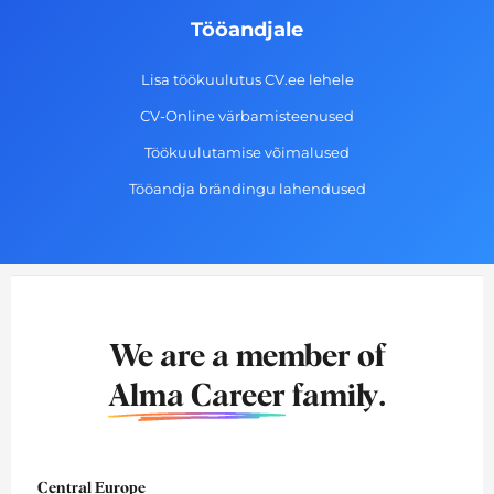
Tööandjale
Lisa töökuulutus CV.ee lehele
CV-Online värbamisteenused
Töökuulutamise võimalused
Tööandja brändingu lahendused
We are a member of
Alma Career
family.
Central Europe