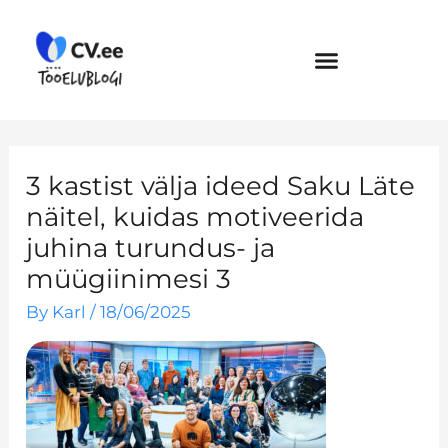
Skip
to
content
3 kastist välja ideed Saku Läte
näitel, kuidas motiveerida
juhina turundus- ja
müügiinimesi 3
By
Karl
/
18/06/2025