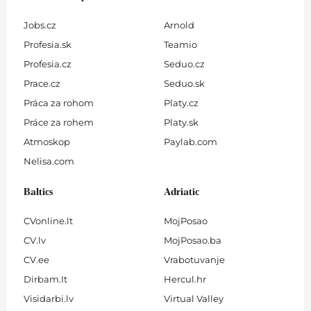
Jobs.cz
Arnold
Profesia.sk
Teamio
Profesia.cz
Seduo.cz
Prace.cz
Seduo.sk
Práca za rohom
Platy.cz
Práce za rohem
Platy.sk
Atmoskop
Paylab.com
Nelisa.com
Baltics
Adriatic
CVonline.lt
MojPosao
CV.lv
MojPosao.ba
CV.ee
Vrabotuvanje
Dirbam.It
Hercul.hr
Visidarbi.lv
Virtual Valley