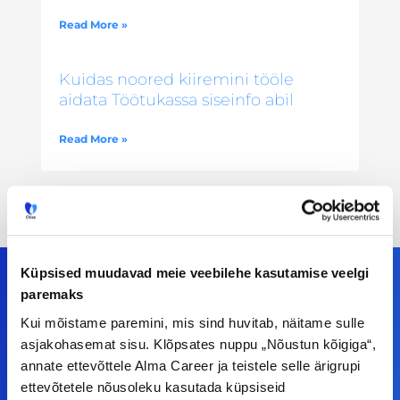
Read More »
Kuidas noored kiiremini tööle
aidata Töötukassa siseinfo abil
Read More »
Küpsised muudavad meie veebilehe kasutamise veelgi
paremaks
Kui mõistame paremini, mis sind huvitab, näitame sulle
Meiega leiad!
asjakohasemat sisu. Klõpsates nuppu „Nõustun kõigiga“,
annate ettevõttele Alma Career ja teistele selle ärigrupi
Tööelublogi.ee lehelt leiad kõik vajaliku, et olla
ettevõtetele nõusoleku kasutada küpsiseid
kursis tööturu uudistega. Kui sul on