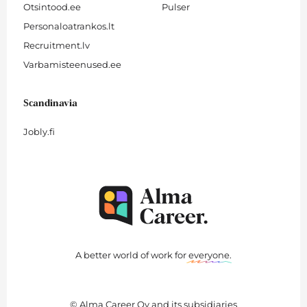
Otsintood.ee
Pulser
Personaloatrankos.lt
Recruitment.lv
Varbamisteenused.ee
Scandinavia
Jobly.fi
A better world of work for
everyone
.
© Alma Career Oy and its subsidiaries