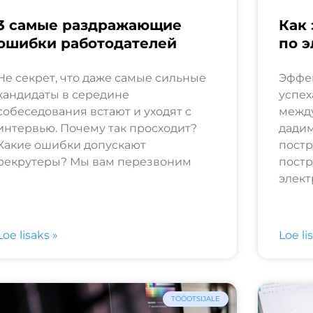
3 самые раздражающие
Как
ошибки работодателей
по э
Не секрет, что даже самые сильные
Эффек
кандидаты в середине
успех
собеседования встают и уходят с
межд
интервью. Почему так просходит?
дадим
Какие ошибки допускают
постр
рекрутеры? Мы вам перезвоним
постр
элект
Loe lisaks »
Loe li
TÖÖOTSIJALE