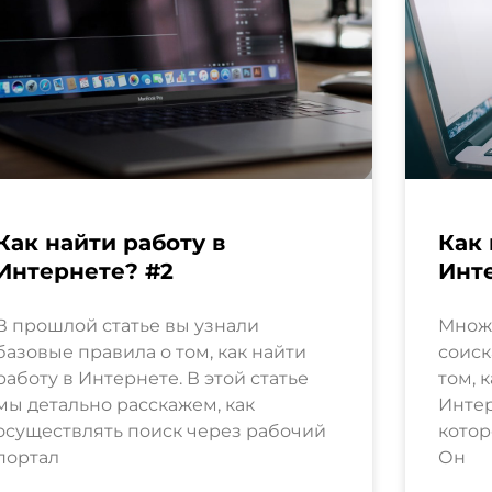
Как найти работу в
Как 
Интернете? #2
Инте
В прошлой статье вы узнали
Множе
базовые правила о том, как найти
соиск
работу в Интернете. В этой статье
том, 
мы детально расскажем, как
Интер
осуществлять поиск через рабочий
котор
портал
Он