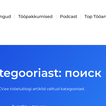
ingud
Tööpakkumised
Podcast
Top Tööan
tegooriast: поиск
 CV.ee tööelublogi artiklid valitud kategooriast.