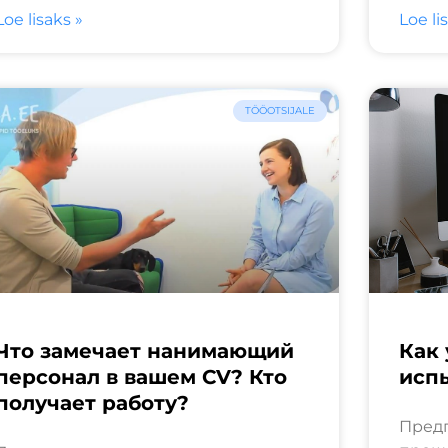
Loe lisaks »
Loe li
TÖÖOTSIJALE
Что замечает нанимающий
Как
персонал в вашем CV? Кто
исп
получает работу?
Предп