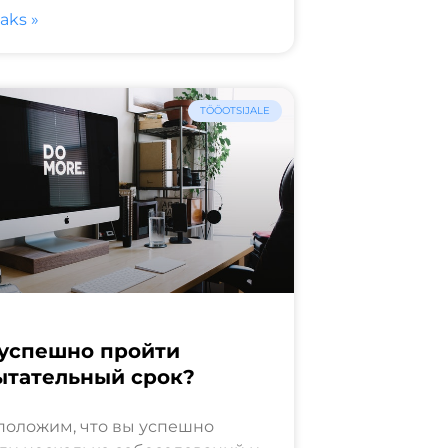
saks »
TÖÖOTSIJALE
 успешно пройти
ытательный срок?
оложим, что вы успешно