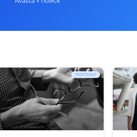
Avasta
»
поиск
TÖÖOTSIJALE