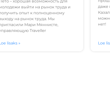
прошл
Лето – хорошая возможность для
даже 
молодежи выйти на рынок труда и
Казал
получить опыт к полноценному
можно
выходу на рынок труда. Мы
нет!
пригласили Мари Мяннисте,
управляющую Traveller
Loe lisaks »
Loe li