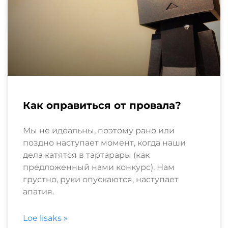
Как оправиться от провала?
Мы не идеальны, поэтому рано или
поздно наступает момент, когда наши
дела катятся в тартарары (как
предложенный нами конкурс). Нам
грустно, руки опускаются, наступает
апатия.
Loe lisaks »