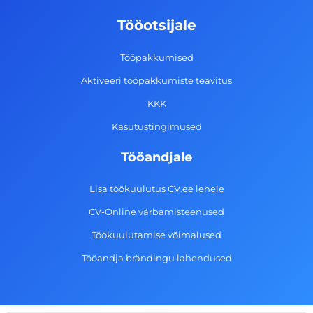
o
g
d
b
Tööotsijale
o
r
i
e
k
a
n
Tööpakkumised
-
m
Aktiveeri tööpakkumiste teavitus
f
KKK
Kasutustingimused
Tööandjale
Lisa töökuulutus CV.ee lehele
CV-Online värbamisteenused
Töökuulutamise võimalused
Tööandja brändingu lahendused