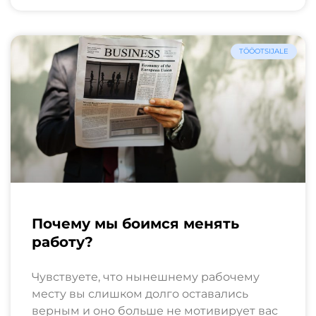
TÖÖOTSIJALE
Почему мы боимся менять
работу?
Чувствуете, что нынешнему рабочему
месту вы слишком долго оставались
верным и оно больше не мотивирует вас