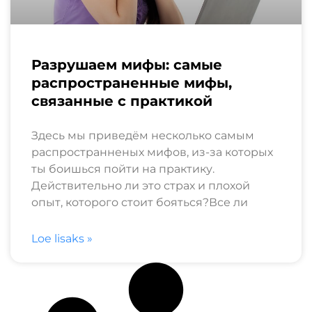
Разрушаем мифы: самые
распространенные мифы,
связанные с практикой
Здесь мы приведём несколько самым
распространненых мифов, из-за которых
ты боишься пойти на практику.
Действительно ли это страх и плохой
опыт, которого стоит бояться?Все ли
Loe lisaks »