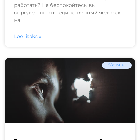
работать? Не беспокойтесь, вы
определенно не единственный человек
на
Loe lisaks »
TÖÖOTSIJALE