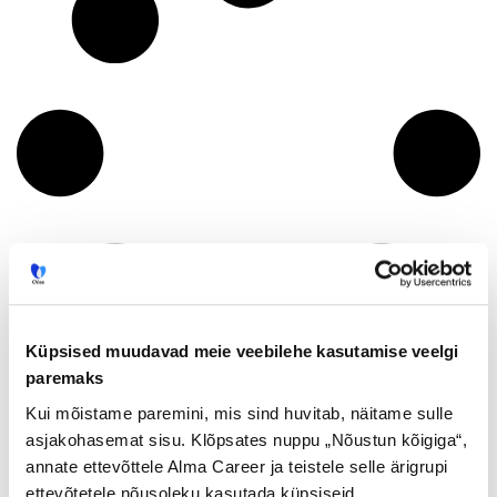
Küpsised muudavad meie veebilehe kasutamise veelgi
paremaks
Kui mõistame paremini, mis sind huvitab, näitame sulle
asjakohasemat sisu. Klõpsates nuppu „Nõustun kõigiga“,
annate ettevõttele Alma Career ja teistele selle ärigrupi
ettevõtetele nõusoleku kasutada küpsiseid