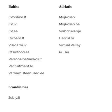
Baltics
Adriatic
CVonline.lt
MojPosao
CV.lv
MojPosao.ba
CV.ee
Vrabotuvanje
Dirbam.It
Hercul.hr
Visidarbi.lv
Virtual Valley
Otsintood.ee
Pulser
Personaloatrankos.lt
Recruitment.lv
Varbamisteenused.ee
Scandinavia
Jobly.fi