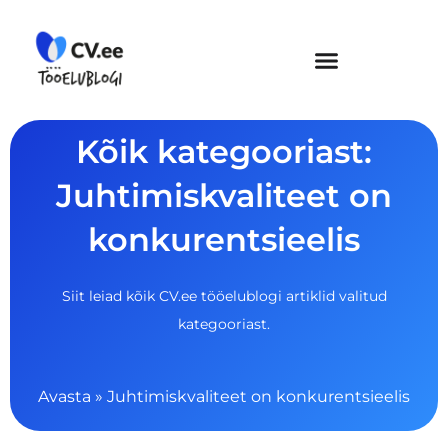
Skip
to
content
Kõik kategooriast:
Juhtimiskvaliteet on
konkurentsieelis
Siit leiad kõik CV.ee tööelublogi artiklid valitud
kategooriast.
Avasta
»
Juhtimiskvaliteet on konkurentsieelis