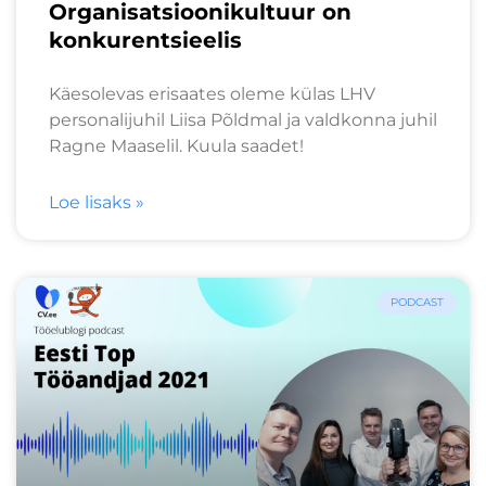
Organisatsioonikultuur on
konkurentsieelis
Käesolevas erisaates oleme külas LHV
personalijuhil Liisa Põldmal ja valdkonna juhil
Ragne Maaselil. Kuula saadet!
Loe lisaks »
PODCAST