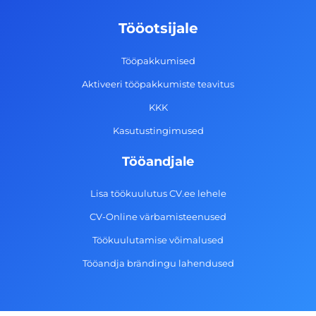
b
a
e
u
o
g
d
b
Tööotsijale
o
r
i
e
k
a
n
Tööpakkumised
-
m
Aktiveeri tööpakkumiste teavitus
f
KKK
Kasutustingimused
Tööandjale
Lisa töökuulutus CV.ee lehele
CV-Online värbamisteenused
Töökuulutamise võimalused
Tööandja brändingu lahendused