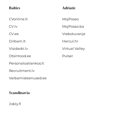
Baltics
Adriatic
CVonline.lt
MojPosao
CV.lv
MojPosao.ba
CV.ee
Vrabotuvanje
Dirbam.It
Hercul.hr
Visidarbi.lv
Virtual Valley
Otsintood.ee
Pulser
Personaloatrankos.lt
Recruitment.lv
Varbamisteenused.ee
Scandinavia
Jobly.fi