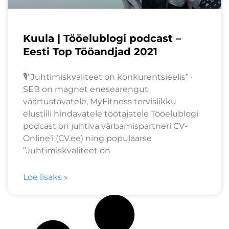
Kuula | Tööelublogi podcast –
Eesti Top Tööandjad 2021
🎙️”Juhtimiskvaliteet on konkurentsieelis” ·
SEB on magnet enesearengut
väärtustavatele, MyFitness tervislikku
elustiili hindavatele töötajatele Tööelublogi
podcast on juhtiva värbamispartneri CV-
Online’i (CV.ee) ning populaarse
’’Juhtimiskvaliteet on
Loe lisaks »