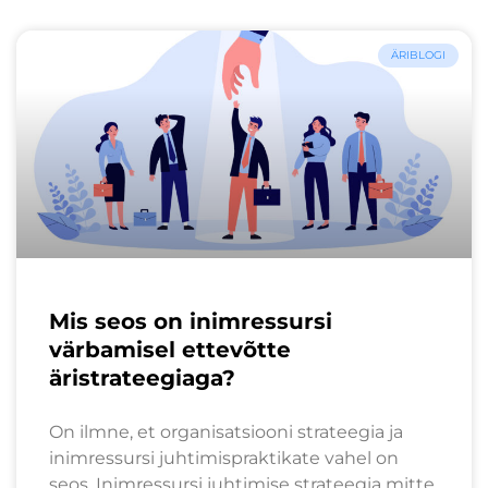
ÄRIBLOGI
Mis seos on inimressursi
värbamisel ettevõtte
äristrateegiaga?
On ilmne, et organisatsiooni strateegia ja
inimressursi juhtimispraktikate vahel on
seos. Inimressursi juhtimise strateegia mitte