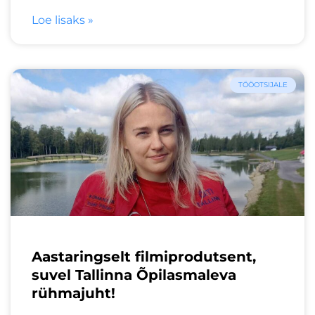
Loe lisaks »
TÖÖOTSIJALE
Aastaringselt filmiprodutsent,
suvel Tallinna Õpilasmaleva
rühmajuht!