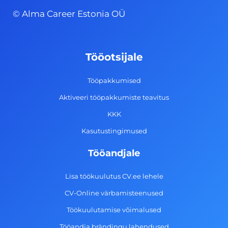
c
s
n
u
© Alma Career Estonia OÜ
e
t
k
t
b
a
e
u
o
g
d
b
Tööotsijale
o
r
i
e
k
a
n
Tööpakkumised
-
m
Aktiveeri tööpakkumiste teavitus
f
KKK
Kasutustingimused
Tööandjale
Lisa töökuulutus CV.ee lehele
CV-Online värbamisteenused
Töökuulutamise võimalused
Tööandja brändingu lahendused