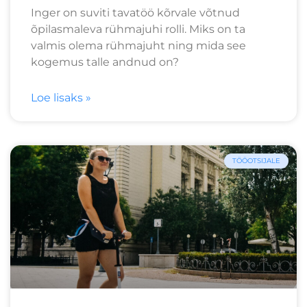
Inger on suviti tavatöö kõrvale võtnud
õpilasmaleva rühmajuhi rolli. Miks on ta
valmis olema rühmajuht ning mida see
kogemus talle andnud on?
Loe lisaks »
TÖÖOTSIJALE