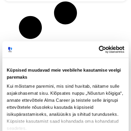
Küpsised muudavad meie veebilehe kasutamise veelgi
paremaks
Kui mõistame paremini, mis sind huvitab, näitame sulle
asjakohasemat sisu. Klõpsates nuppu „Nõustun kõigiga“,
annate ettevõttele Alma Career ja teistele selle ärigrupi
ettevõtetele nõusoleku kasutada küpsiseid
isikupärastamiseks, analüüsiks ja sihitud turunduseks.
Küpsiste kasutamist saad kohandada oma kohandatud
seadetes.