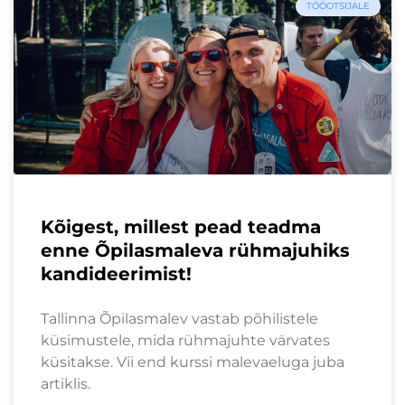
TÖÖOTSIJALE
Kõigest, millest pead teadma
enne Õpilasmaleva rühmajuhiks
kandideerimist!
Tallinna Õpilasmalev vastab põhilistele
küsimustele, mida rühmajuhte värvates
küsitakse. Vii end kurssi malevaeluga juba
artiklis.