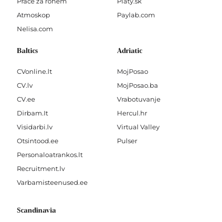
Práce za rohem
Platy.sk
Atmoskop
Paylab.com
Nelisa.com
Baltics
Adriatic
CVonline.lt
MojPosao
CV.lv
MojPosao.ba
CV.ee
Vrabotuvanje
Dirbam.It
Hercul.hr
Visidarbi.lv
Virtual Valley
Otsintood.ee
Pulser
Personaloatrankos.lt
Recruitment.lv
Varbamisteenused.ee
Scandinavia