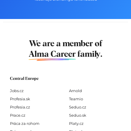
We are a member of
Alma Career
family.
Central Europe
Jobs.cz
Arnold
Profesia.sk
Teamio
Profesia.cz
Seduo.cz
Prace.cz
Seduo.sk
Práca za rohom
Platy.cz