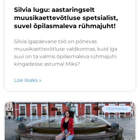
Silvia lugu: aastaringselt
muusikaettevõtluse spetsialist,
suvel õpilasmaleva rühmajuht!
Silvia igapäevane töö on põnevas
muusikaettevõtluse valdkonnas, kuid iga
suvi on ta valmis õpilasmaleva rühmajuhi
kingadesse astuma! Miks?
Loe lisaks »
TÖÖOTSIJALE