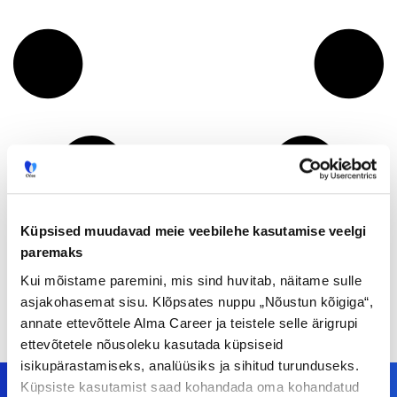
Küpsised muudavad meie veebilehe kasutamise veelgi
paremaks
Kui mõistame paremini, mis sind huvitab, näitame sulle
asjakohasemat sisu. Klõpsates nuppu „Nõustun kõigiga“,
annate ettevõttele Alma Career ja teistele selle ärigrupi
ettevõtetele nõusoleku kasutada küpsiseid
isikupärastamiseks, analüüsiks ja sihitud turunduseks.
Küpsiste kasutamist saad kohandada oma kohandatud