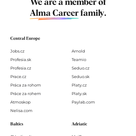
We are a member of
Alma Career
family.
Central Europe
Jobs.cz
Arnold
Profesia.sk
Teamio
Profesia.cz
Seduo.cz
Prace.cz
Seduo.sk
Práca za rohom
Platy.cz
Práce za rohem
Platy.sk
Atmoskop
Paylab.com
Nelisa.com
Baltics
Adriatic