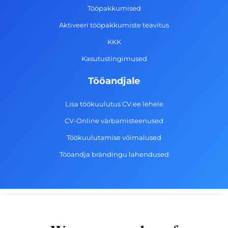
k
a
n
Tööpakkumised
-
m
Aktiveeri tööpakkumiste teavitus
f
KKK
Kasutustingimused
Tööandjale
Lisa töökuulutus CV.ee lehele
CV-Online värbamisteenused
Töökuulutamise võimalused
Tööandja brändingu lahendused