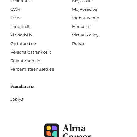
CVonline.lt
MojPosao
CV.lv
MojPosao.ba
CV.ee
Vrabotuvanje
Dirbam.It
Hercul.hr
Visidarbi.lv
Virtual Valley
Otsintood.ee
Pulser
Personaloatrankos.lt
Recruitment.lv
Varbamisteenused.ee
Scandinavia
Jobly.fi