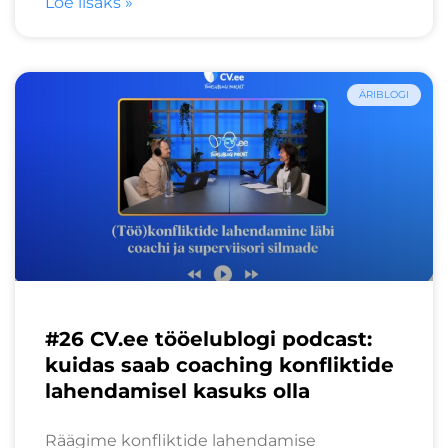
Loe lisaks »
ÄRIBLOGI
#26 CV.ee tööelublogi podcast:
kuidas saab coaching konfliktide
lahendamisel kasuks olla
Räägime konfliktide lahendamise