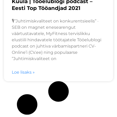
Kuula | Tööelublogi podcast –
Eesti Top Tööandjad 2021
🎙️”Juhtimiskvaliteet on konkurentsieelis” ·
SEB on magnet enesearengut
väärtustavatele, MyFitness tervislikku
elustiili hindavatele töötajatele Tööelublogi
podcast on juhtiva värbamispartneri CV-
Online’i (CV.ee) ning populaarse
’’Juhtimiskvaliteet on
Loe lisaks »