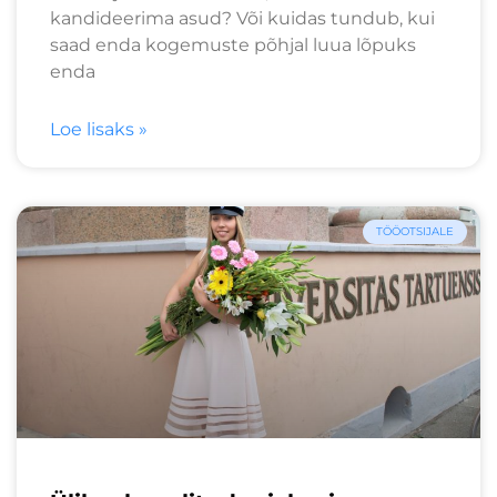
kandideerima asud? Või kuidas tundub, kui
saad enda kogemuste põhjal luua lõpuks
enda
Loe lisaks »
TÖÖOTSIJALE