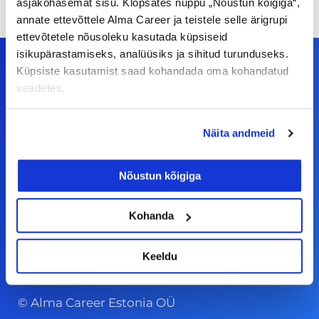
asjakohasemat sisu. Klõpsates nuppu „Nõustun kõigiga“,
annate ettevõttele Alma Career ja teistele selle ärigrupi
ettevõtetele nõusoleku kasutada küpsiseid
isikupärastamiseks, analüüsiks ja sihitud turunduseks.
Küpsiste kasutamist saad kohandada oma kohandatud
seadetes.
Meiega leiad!
Näita andmeid
Tööelublogi.ee lehelt leiad kõik vajaliku, et olla
kursis tööturu uudistega. Kui sul on
Nõustun kõigiga
ettepanekuid erinevate teemade osas või soovid
teha koostööd, siis võta meiega julgelt ühendust.
Kohanda
F
I
L
Y
Keeldu
a
n
i
o
c
s
n
u
© Alma Career Estonia OÜ
e
t
k
t