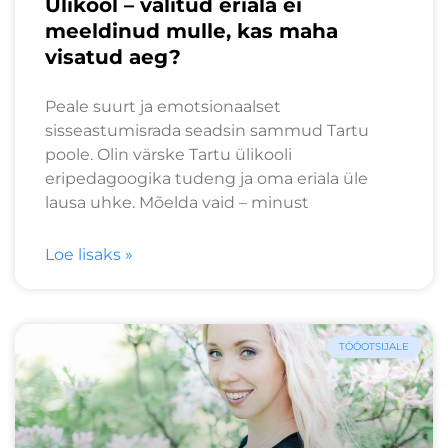
Ülikool – valitud eriala ei
meeldinud mulle, kas maha
visatud aeg?
Peale suurt ja emotsionaalset
sisseastumisrada seadsin sammud Tartu
poole. Olin värske Tartu ülikooli
eripedagoogika tudeng ja oma eriala üle
lausa uhke. Mõelda vaid – minust
Loe lisaks »
TÖÖOTSIJALE