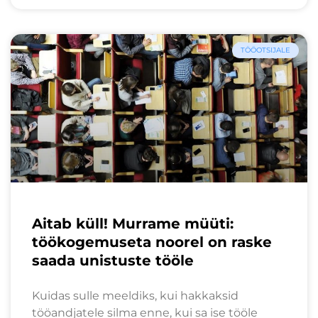
TÖÖOTSIJALE
Aitab küll! Murrame müüti:
töökogemuseta noorel on raske
saada unistuste tööle
Kuidas sulle meeldiks, kui hakkaksid
tööandjatele silma enne, kui sa ise tööle