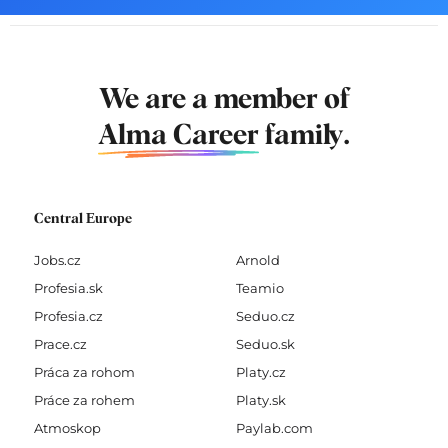
We are a member of
Alma Career
family.
Central Europe
Jobs.cz
Arnold
Profesia.sk
Teamio
Profesia.cz
Seduo.cz
Prace.cz
Seduo.sk
Práca za rohom
Platy.cz
Práce za rohem
Platy.sk
Atmoskop
Paylab.com