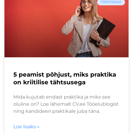
TÖÖOTSIJALE
5 peamist põhjust, miks praktika
on kriitilise tähtsusega
Mida kujutab endast praktika ja miks see
oluline on? Loe lähemalt CV.ee Tööelublogist
ning kandideeri praktikale juba täna.
Loe lisaks »