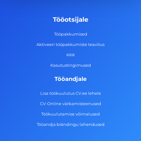
b
a
e
u
o
g
d
b
Tööotsijale
o
r
i
e
k
a
n
Tööpakkumised
-
m
Aktiveeri tööpakkumiste teavitus
f
KKK
Kasutustingimused
Tööandjale
Lisa töökuulutus CV.ee lehele
CV-Online värbamisteenused
Töökuulutamise võimalused
Tööandja brändingu lahendused