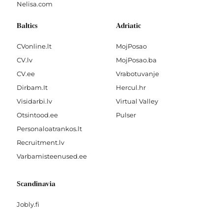
Nelisa.com
Baltics
Adriatic
CVonline.lt
MojPosao
CV.lv
MojPosao.ba
CV.ee
Vrabotuvanje
Dirbam.It
Hercul.hr
Visidarbi.lv
Virtual Valley
Otsintood.ee
Pulser
Personaloatrankos.lt
Recruitment.lv
Varbamisteenused.ee
Scandinavia
Jobly.fi