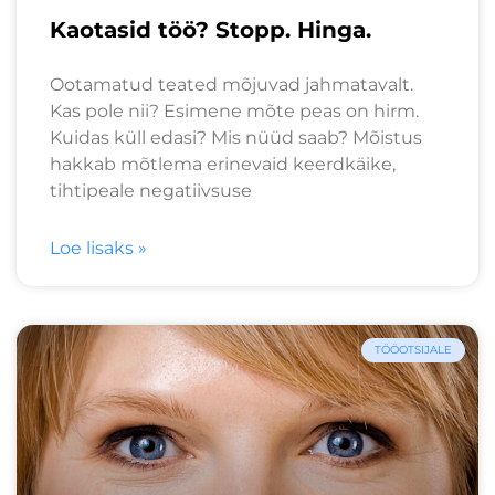
Kaotasid töö? Stopp. Hinga.
Ootamatud teated mõjuvad jahmatavalt.
Kas pole nii? Esimene mõte peas on hirm.
Kuidas küll edasi? Mis nüüd saab? Mõistus
hakkab mõtlema erinevaid keerdkäike,
tihtipeale negatiivsuse
Loe lisaks »
TÖÖOTSIJALE