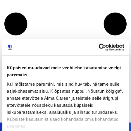
Küpsised muudavad meie veebilehe kasutamise veelgi
paremaks
Kui mõistame paremini, mis sind huvitab, näitame sulle
asjakohasemat sisu. Klõpsates nuppu „Nõustun kõigiga“,
annate ettevõttele Alma Career ja teistele selle ärigrupi
ettevõtetele nõusoleku kasutada küpsiseid
isikupärastamiseks, analüüsiks ja sihitud turunduseks.
Küpsiste kasutamist saad kohandada oma kohandatud
seadetes.