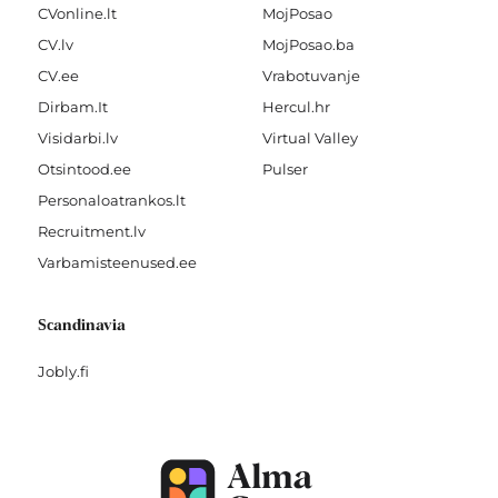
CVonline.lt
MojPosao
CV.lv
MojPosao.ba
CV.ee
Vrabotuvanje
Dirbam.It
Hercul.hr
Visidarbi.lv
Virtual Valley
Otsintood.ee
Pulser
Personaloatrankos.lt
Recruitment.lv
Varbamisteenused.ee
Scandinavia
Jobly.fi