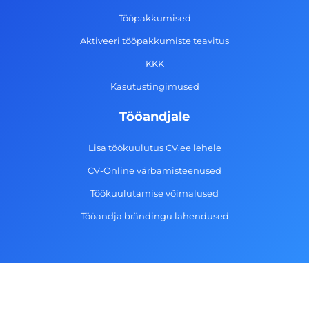
o
r
i
e
k
a
n
Tööpakkumised
-
m
Aktiveeri tööpakkumiste teavitus
f
KKK
Kasutustingimused
Tööandjale
Lisa töökuulutus CV.ee lehele
CV-Online värbamisteenused
Töökuulutamise võimalused
Tööandja brändingu lahendused