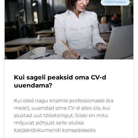
TÖÖOTSIJALE
Kui sageli peaksid oma CV-d
uuendama?
Kui oled nagu enamik professionaale (ka
meie!), uuendad oma CV-d alles siis, kui
alustad uut tööotsingut. Siiski on mitu
mõjuvat põhjust selle olulise
karjääridokumendi korrapäraseks