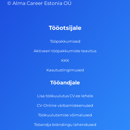
© Alma Career Estonia OÜ
e
t
k
t
b
a
e
u
o
g
d
b
Tööotsijale
o
r
i
e
k
a
n
Tööpakkumised
-
m
Aktiveeri tööpakkumiste teavitus
f
KKK
Kasutustingimused
Tööandjale
Lisa töökuulutus CV.ee lehele
CV-Online värbamisteenused
Töökuulutamise võimalused
Tööandja brändingu lahendused