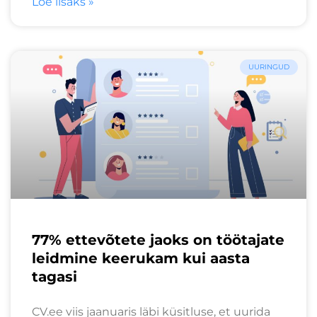
Loe lisaks »
UURINGUD
77% ettevõtete jaoks on töötajate
leidmine keerukam kui aasta
tagasi
CV.ee viis jaanuaris läbi küsitluse, et uurida