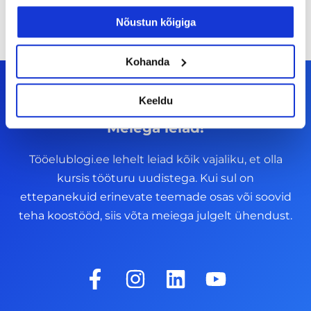
Nõustun kõigiga
Kohanda
Keeldu
Meiega leiad!
Tööelublogi.ee lehelt leiad kõik vajaliku, et olla
kursis tööturu uudistega. Kui sul on
ettepanekuid erinevate teemade osas või soovid
teha koostööd, siis võta meiega julgelt ühendust.
F
I
L
Y
a
n
i
o
c
s
n
u