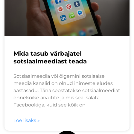
Mida tasub värbajatel
sotsiaalmeediast teada
Sotsiaalmeedia või õigemini sotsiaalse
meedia kanalid on olnud inimeste eludes
aastasadu. Täna seostatakse sotsiaalmeediat
ennekõike arvutite ja mis seal salata
Facebookiga, kuid see kõik on
Loe lisaks »