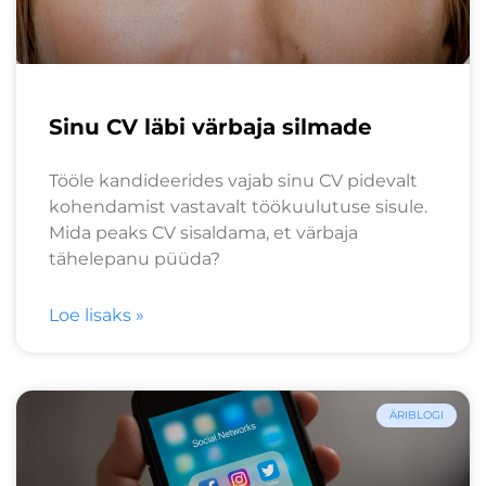
Sinu CV läbi värbaja silmade
Tööle kandideerides vajab sinu CV pidevalt
kohendamist vastavalt töökuulutuse sisule.
Mida peaks CV sisaldama, et värbaja
tähelepanu püüda?
Loe lisaks »
ÄRIBLOGI