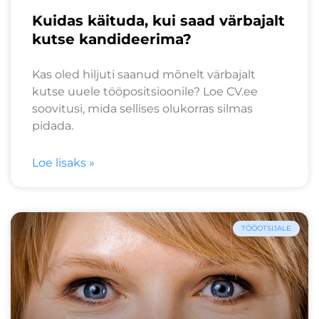
Kuidas käituda, kui saad värbajalt
kutse kandideerima?
Kas oled hiljuti saanud mõnelt värbajalt
kutse uuele tööpositsioonile? Loe CV.ee
soovitusi, mida sellises olukorras silmas
pidada.
Loe lisaks »
TÖÖOTSIJALE