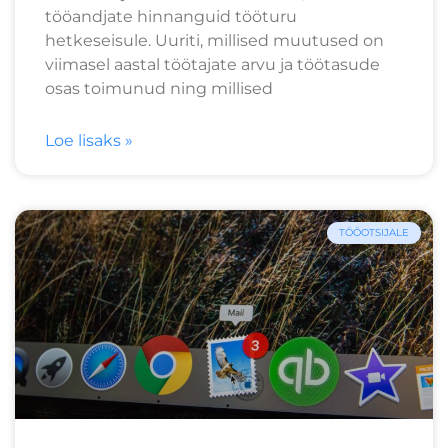
tööandjate hinnanguid tööturu
hetkeseisule. Uuriti, millised muutused on
viimasel aastal töötajate arvu ja töötasude
osas toimunud ning millised
Loe lisaks »
TÖÖOTSIJALE