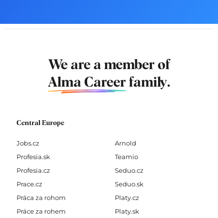
We are a member of
Alma Career
family.
Central Europe
Jobs.cz
Arnold
Profesia.sk
Teamio
Profesia.cz
Seduo.cz
Prace.cz
Seduo.sk
Práca za rohom
Platy.cz
Práce za rohem
Platy.sk