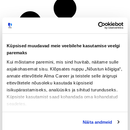
Küpsised muudavad meie veebilehe kasutamise veelgi
paremaks
Kui mõistame paremini, mis sind huvitab, näitame sulle
asjakohasemat sisu. Klõpsates nuppu „Nõustun kõigiga“,
annate ettevõttele Alma Career ja teistele selle ärigrupi
ettevõtetele nõusoleku kasutada küpsiseid
isikupärastamiseks, analüüsiks ja sihitud turunduseks.
Küpsiste kasutamist saad kohandada oma kohandatud
seadetes.
Näita andmeid