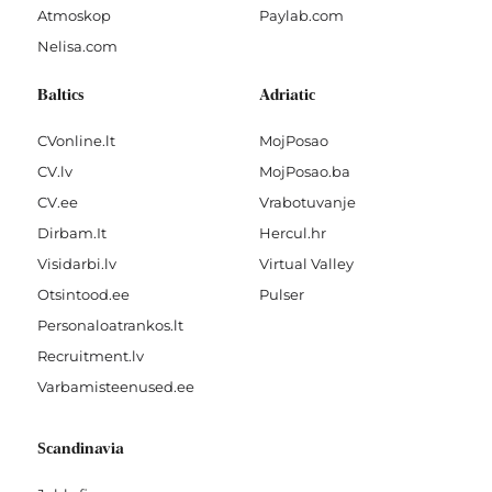
Atmoskop
Paylab.com
Nelisa.com
Baltics
Adriatic
CVonline.lt
MojPosao
CV.lv
MojPosao.ba
CV.ee
Vrabotuvanje
Dirbam.It
Hercul.hr
Visidarbi.lv
Virtual Valley
Otsintood.ee
Pulser
Personaloatrankos.lt
Recruitment.lv
Varbamisteenused.ee
Scandinavia