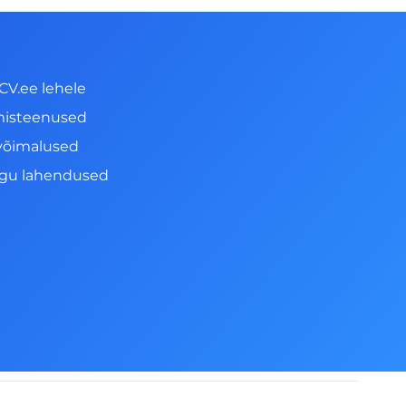
CV.ee lehele
misteenused
võimalused
ngu lahendused