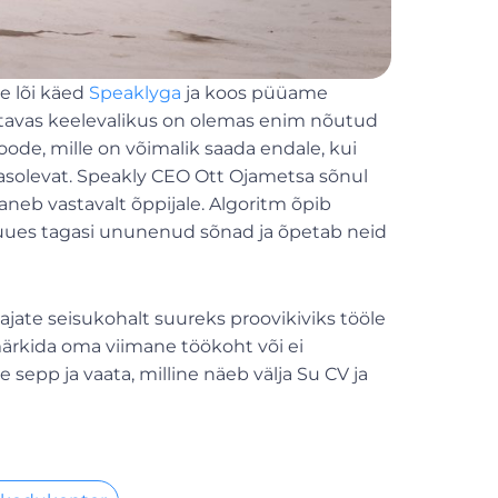
e lõi käed
Speaklyga
ja koos püüame
tavas keelevalikus on olemas enim nõutud
de, mille on võimalik saada endale, kui
asolevat. Speakly CEO Ott Ojametsa sõnul
neb vastavalt õppijale. Algoritm õpib
tuues tagasi ununenud sõnad ja õpetab neid
jate seisukohalt suureks proovikiviks tööle
 märkida oma viimane töökoht või ei
e sepp ja vaata, milline näeb välja Su CV ja