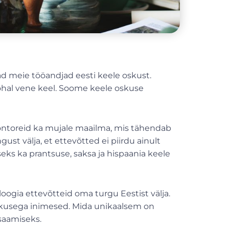
ad meie tööandjad eesti keele oskust.
 kohal vene keel. Soome keele oskuse
kontoreid ka mujale maailma, mis tähendab
ust välja, et ettevõtted ei piirdu ainult
eks ka prantsuse, saksa ja hispaania keele
gia ettevõtteid oma turgu Eestist välja.
skusega inimesed. Mida unikaalsem on
saamiseks.