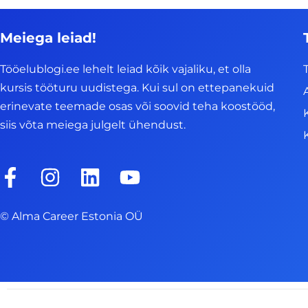
Meiega leiad!
Tööelublogi.ee lehelt leiad kõik vajaliku, et olla
kursis tööturu uudistega. Kui sul on ettepanekuid
erinevate teemade osas või soovid teha koostööd,
siis võta meiega julgelt ühendust.
F
I
L
Y
a
n
i
o
c
s
n
u
© Alma Career Estonia OÜ
e
t
k
t
b
a
e
u
o
g
d
b
o
r
i
e