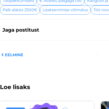
Tööpakkumised
€ Avaliku palgaga töö
Kaugtöö ja
Palk alates 2500€
Lisateenimise võimalus
Töö noo
Jaga postitust
Prev
EELMINE
Loe lisaks