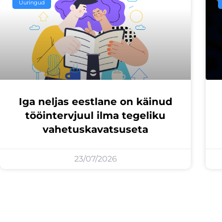
Uuringud
Iga neljas eestlane on käinud
tööintervjuul ilma tegeliku
vahetuskavatsuseta
23/07/2026