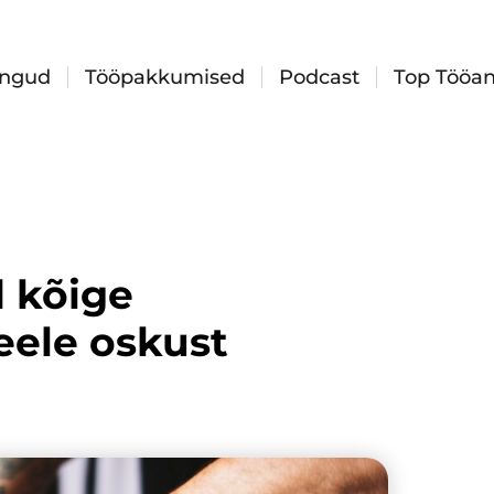
ingud
Tööpakkumised
Podcast
Top Tööan
d kõige
keele oskust