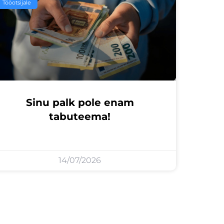
Tööotsijale
Sinu palk pole enam
tabuteema!
14/07/2026