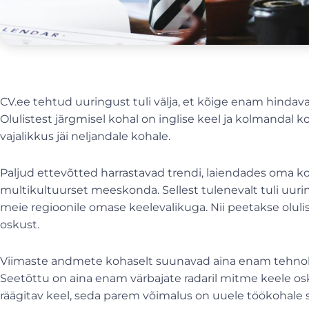
CV.ee tehtud uuringust tuli välja, et kõige enam hindav
Olulistest järgmisel kohal on inglise keel ja kolmandal
vajalikkus jäi neljandale kohale.
Paljud ettevõtted harrastavad trendi, laiendades oma 
multikultuurset meeskonda. Sellest tulenevalt tuli uuring
meie regioonile omase keelevalikuga. Nii peetakse olulis
oskust.
Viimaste andmete kohaselt suunavad aina enam tehnoloo
Seetõttu on aina enam värbajate radaril mitme keele o
räägitav keel, seda parem võimalus on uuele töökohale 