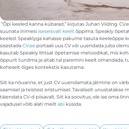
“Õpi keeled kanna kübarad,” kirjutas Juhan Viiding. CV.e
suunata inimesi
iseseisvalt keelt
õppima. Speakly õpeta
keeled. Speaklyga kahasse pakume tasuta keeleõppe koo
sisestada
CV.ee
portaali uus CV või uuendada juba olem
kasutab Speakly lihtsat õpetamise metoodikat, mis koha
õppurit tundma ja aitab tal paremini keelt omandada, 
koheselt õiges kontekstis kasutama.
Siit ka nõuanne, et just CV uuendamata jätmine on värba
saamisel ja teistest eristumisel. Tavaliselt unustatakse
täiendata CV-d piisavalt. Siit ka soovitus, ole ise oma õnn
vajadusel võib alati meilt
abi
küsida.