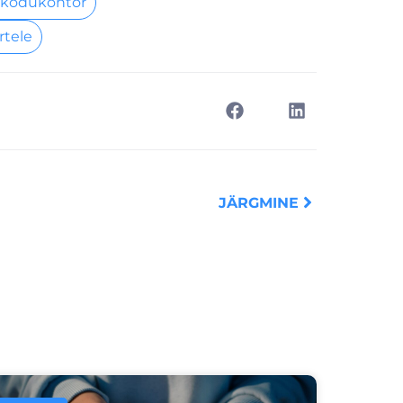
 kodukontor
rtele
Next
JÄRGMINE