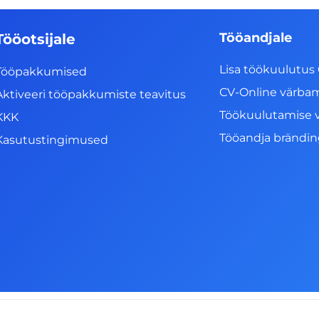
Tööandjale
Tööotsijale
Lisa töökuulutus 
Tööpakkumised
CV-Online värba
Aktiveeri tööpakkumiste teavitus
Töökuulutamise 
KKK
Tööandja brändi
Kasutustingimused