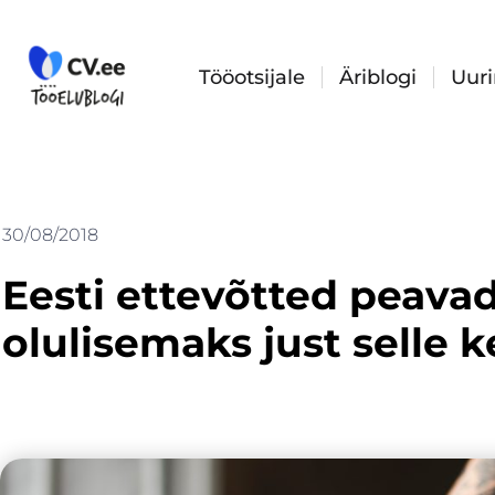
Skip
to
content
Tööotsijale
Äriblogi
Uur
30/08/2018
Eesti ettevõtted peava
olulisemaks just selle 