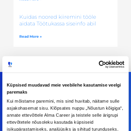
Kuidas noored kiiremini tööle
aidata Töötukassa siseinfo abil
Read More »
Küpsised muudavad meie veebilehe kasutamise veelgi
paremaks
Meiega leiad!
Kui mõistame paremini, mis sind huvitab, näitame sulle
asjakohasemat sisu. Klõpsates nuppu „Nõustun kõigiga“,
Tööelublogi.ee lehelt leiad kõik vajaliku, et olla
annate ettevõttele Alma Career ja teistele selle ärigrupi
kursis tööturu uudistega. Kui sul on
ettevõtetele nõusoleku kasutada küpsiseid
ettepanekuid erinevate teemade osas või soovid
isikupärastamiseks, analüüsiks ja sihitud turunduseks.