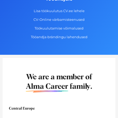
Lisa töökuulutus CV.ee lehele
CV-Online värbamisteenused
Töökuulutamise võimalused
Tööandja brändingu lahendused
We are a member of
Alma Career
family.
Central Europe