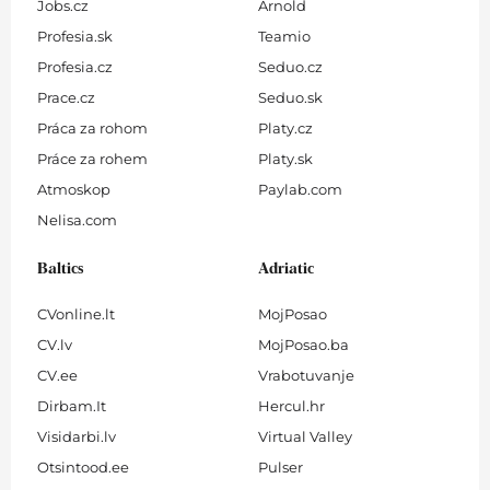
Jobs.cz
Arnold
Profesia.sk
Teamio
Profesia.cz
Seduo.cz
Prace.cz
Seduo.sk
Práca za rohom
Platy.cz
Práce za rohem
Platy.sk
Atmoskop
Paylab.com
Nelisa.com
Baltics
Adriatic
CVonline.lt
MojPosao
CV.lv
MojPosao.ba
CV.ee
Vrabotuvanje
Dirbam.It
Hercul.hr
Visidarbi.lv
Virtual Valley
Otsintood.ee
Pulser