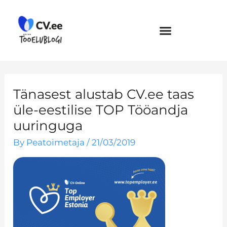
Skip
to
content
Tänasest alustab CV.ee taas
üle-eestilise TOP Tööandja
uuringuga
By
Peatoimetaja
/
21/03/2019