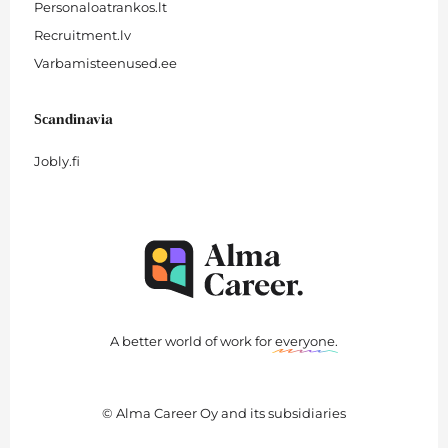
Personaloatrankos.lt
Recruitment.lv
Varbamisteenused.ee
Scandinavia
Jobly.fi
A better world of work for
everyone
.
© Alma Career Oy and its subsidiaries