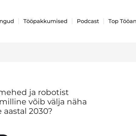
ingud
Tööpakkumised
Podcast
Top Tööan
ehed ja robotist
illine võib välja näha
 aastal 2030?