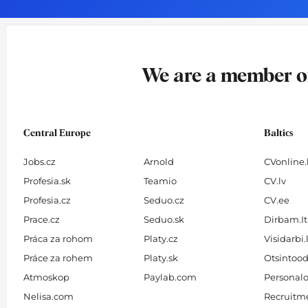
o
g
d
b
o
r
i
e
k
a
n
-
m
We are a member 
f
Central Europe
Baltics
Jobs.cz
Arnold
CVonline.
Profesia.sk
Teamio
CV.lv
Profesia.cz
Seduo.cz
CV.ee
Prace.cz
Seduo.sk
Dirbam.It
Práca za rohom
Platy.cz
Visidarbi.
Práce za rohem
Platy.sk
Otsintood
Atmoskop
Paylab.com
Personalo
Nelisa.com
Recruitme