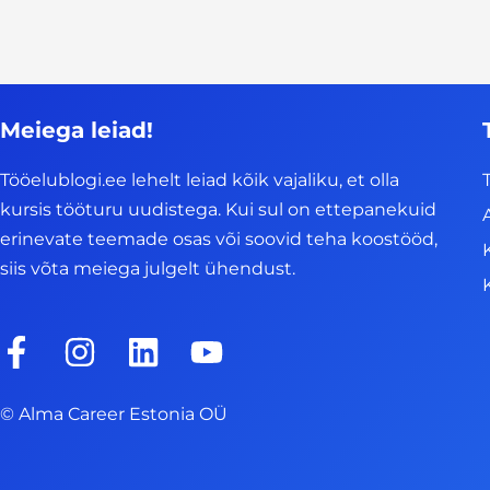
Meiega leiad!
Tööelublogi.ee lehelt leiad kõik vajaliku, et olla
kursis tööturu uudistega. Kui sul on ettepanekuid
erinevate teemade osas või soovid teha koostööd,
siis võta meiega julgelt ühendust.
F
I
L
Y
a
n
i
o
c
s
n
u
© Alma Career Estonia OÜ
e
t
k
t
b
a
e
u