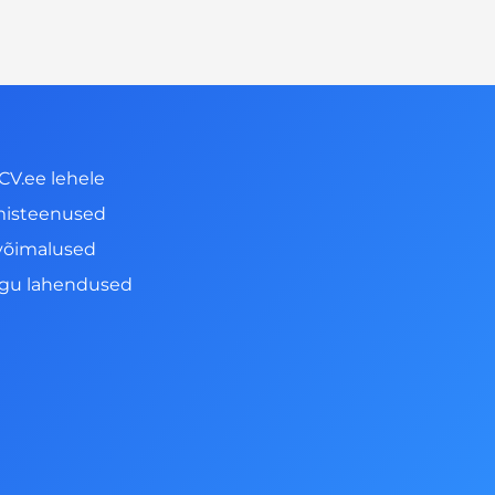
CV.ee lehele
misteenused
võimalused
ngu lahendused