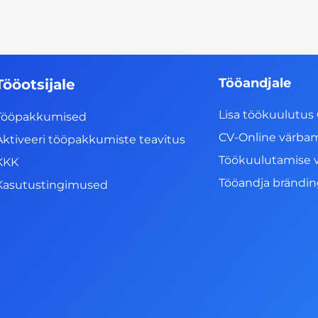
Tööandjale
Tööotsijale
Lisa töökuulutus 
Tööpakkumised
CV-Online värba
Aktiveeri tööpakkumiste teavitus
Töökuulutamise 
KKK
Tööandja brändi
Kasutustingimused