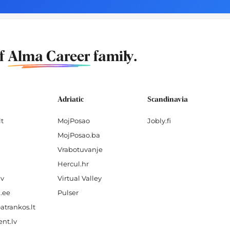
of
Alma Career
family.
Adriatic
Scandinavia
lt
MojPosao
Jobly.fi
MojPosao.ba
Vrabotuvanje
Hercul.hr
lv
Virtual Valley
.ee
Pulser
atrankos.lt
nt.lv