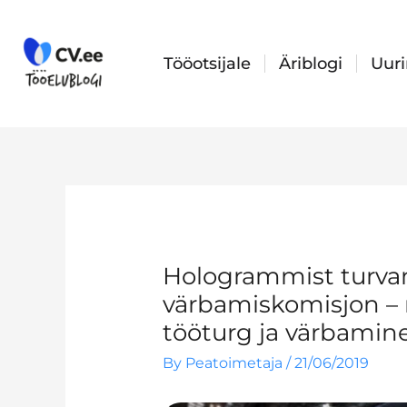
Skip
to
content
Tööotsijale
Äriblogi
Uur
Hologrammist turvam
värbamiskomisjon – m
tööturg ja värbamine
By
Peatoimetaja
/
21/06/2019