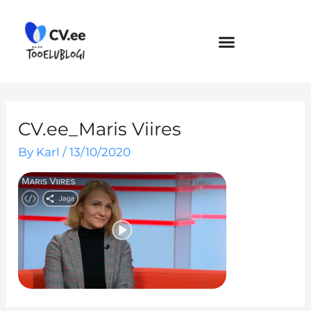
Skip
to
content
CV.ee_Maris Viires
By
Karl
/
13/10/2020