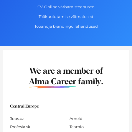
CV-Online värbamisteenused
Töökuulutamise võimalused
Tööandja brändingu lahendused
We are a member of
Alma Career
family.
Central Europe
Jobs.cz
Arnold
Profesia.sk
Teamio