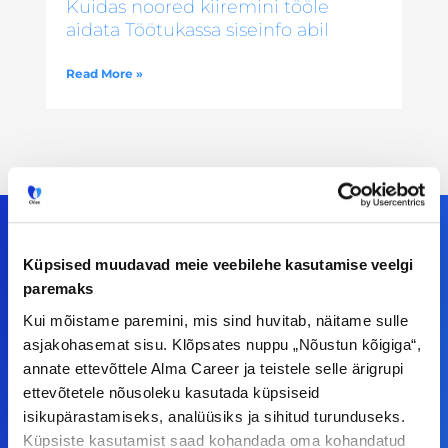
Kuidas noored kiiremini tööle
aidata Töötukassa siseinfo abil
Read More »
Küpsised muudavad meie veebilehe kasutamise veelgi
Meiega leiad!
paremaks
Kui mõistame paremini, mis sind huvitab, näitame sulle
Tööelublogi.ee lehelt leiad kõik vajaliku, et olla
asjakohasemat sisu. Klõpsates nuppu „Nõustun kõigiga“,
kursis tööturu uudistega. Kui sul on
annate ettevõttele Alma Career ja teistele selle ärigrupi
ettepanekuid erinevate teemade osas või soovid
ettevõtetele nõusoleku kasutada küpsiseid
isikupärastamiseks, analüüsiks ja sihitud turunduseks.
teha koostööd, siis võta meiega julgelt ühendust.
Küpsiste kasutamist saad kohandada oma kohandatud