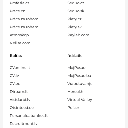
Profesia.cz
Seduo.cz
Prace.cz
Seduo.sk
Práca za rohom
Platy.cz
Práce za rohem
Platy.sk
Atmoskop
Paylab.com
Nelisa.com
Baltics
Adriatic
CVonline.lt
MojPosao
CV.lv
MojPosao.ba
CV.ee
Vrabotuvanje
Dirbam.It
Hercul.hr
Visidarbi.lv
Virtual Valley
Otsintood.ee
Pulser
Personaloatrankos.lt
Recruitment.lv