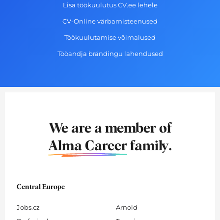
Lisa töökuulutus CV.ee lehele
CV-Online värbamisteenused
Töökuulutamise võimalused
Tööandja brändingu lahendused
We are a member of
Alma Career
family.
Central Europe
Jobs.cz
Arnold