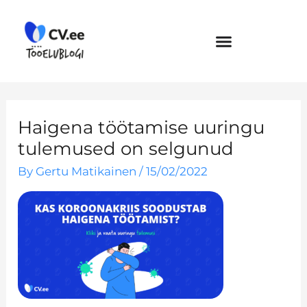
Skip
to
content
Haigena töötamise uuringu
tulemused on selgunud
By
Gertu Matikainen
/
15/02/2022