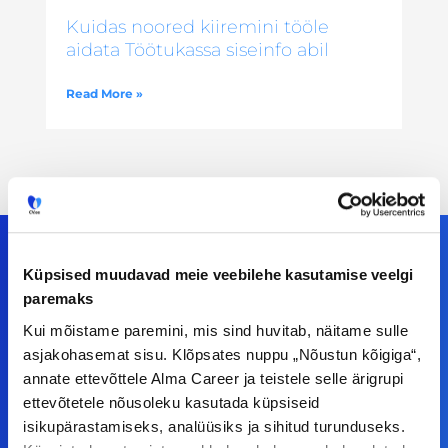
Kuidas noored kiiremini tööle
aidata Töötukassa siseinfo abil
Read More »
Küpsised muudavad meie veebilehe kasutamise veelgi
paremaks
Meiega leiad!
Kui mõistame paremini, mis sind huvitab, näitame sulle
asjakohasemat sisu. Klõpsates nuppu „Nõustun kõigiga“,
Tööelublogi.ee lehelt leiad kõik vajaliku, et olla
annate ettevõttele Alma Career ja teistele selle ärigrupi
kursis tööturu uudistega. Kui sul on
ettevõtetele nõusoleku kasutada küpsiseid
ettepanekuid erinevate teemade osas või soovid
isikupärastamiseks, analüüsiks ja sihitud turunduseks.
teha koostööd, siis võta meiega julgelt ühendust.