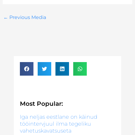
←
Previous Media
Most Popular:
Iga neljas eestlane on käinud
tööintervjuul ilma tegeliku
vahetuskavatsuseta