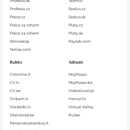
Profesia.sk
Teamio
Profesia.cz
Seduo.cz
Prace.cz
Seduo.sk
Práca za rohom
Platy.cz
Práce za rohem
Platy.sk
Atmoskop
Paylab.com
Nelisa.com
Baltics
Adriatic
CVonline.lt
MojPosao
CV.lv
MojPosao.ba
CV.ee
Vrabotuvanje
Dirbam.It
Hercul.hr
Visidarbi.lv
Virtual Valley
Otsintood.ee
Pulser
Personaloatrankos.lt