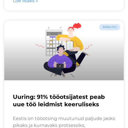
Loe lisaks »
ÄRIBLOGI
Uuring: 91% tööotsijatest peab
uue töö leidmist keeruliseks
Eestis on tööotsing muutunud paljude jaoks
pikaks ja kurnavaks protsessiks,