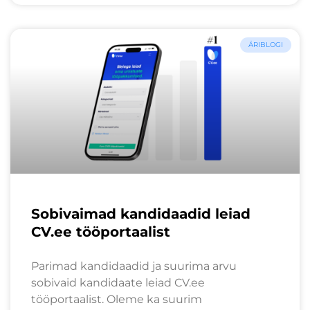
ÄRIBLOGI
Sobivaimad kandidaadid leiad
CV.ee tööportaalist
Parimad kandidaadid ja suurima arvu
sobivaid kandidaate leiad CV.ee
tööportaalist. Oleme ka suurim