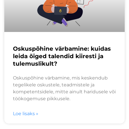
Oskuspõhine värbamine: kuidas
leida õiged talendid kiiresti ja
tulemuslikult?
Oskuspõhine värbamine, mis keskendub
tegelikele oskustele, teadmistele ja
kompetentsidele, mitte ainult haridusele või
töökogemuse pikkusele.
Loe lisaks »