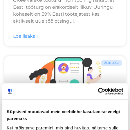
CV.ee värske tööturu monitooring näitab, et
Eesti tööturg on erakordselt liikuv. Uuringu
kohaselt on 89% Eesti töötajatest kas
aktiivselt uue töö otsingul.
Loe lisaks »
ÄRIBLOGI
Küpsised muudavad meie veebilehe kasutamise veelgi
paremaks
Kui mõistame paremini, mis sind huvitab, näitame sulle