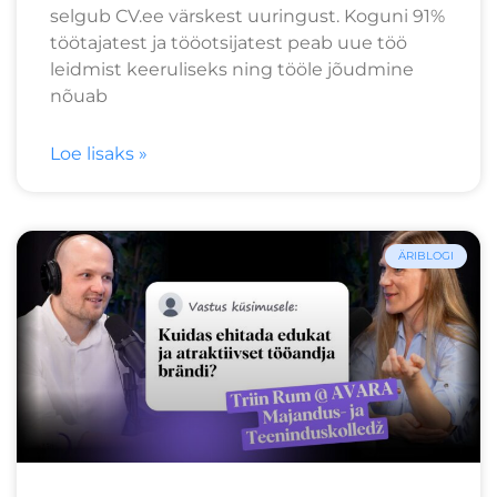
selgub CV.ee värskest uuringust. Koguni 91%
töötajatest ja tööotsijatest peab uue töö
leidmist keeruliseks ning tööle jõudmine
nõuab
Loe lisaks »
ÄRIBLOGI