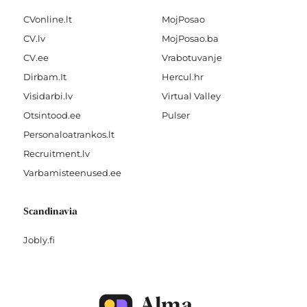
CVonline.lt
MojPosao
CV.lv
MojPosao.ba
CV.ee
Vrabotuvanje
Dirbam.It
Hercul.hr
Visidarbi.lv
Virtual Valley
Otsintood.ee
Pulser
Personaloatrankos.lt
Recruitment.lv
Varbamisteenused.ee
Scandinavia
Jobly.fi