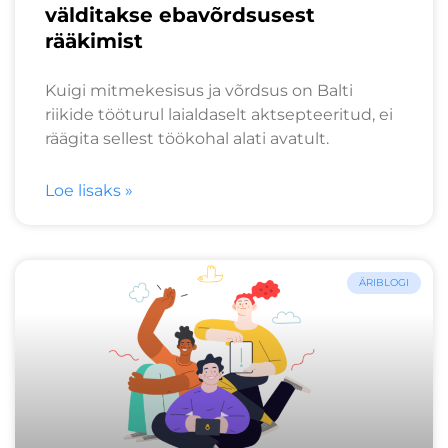
välditakse ebavõrdsusest
rääkimist
Kuigi mitmekesisus ja võrdsus on Balti
riikide tööturul laialdaselt aktsepteeritud, ei
räägita sellest töökohal alati avatult.
Loe lisaks »
ÄRIBLOGI