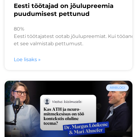
Eesti töötajad on jõulupreemia
puudumisest pettunud
80%
Eesti töötajatest ootab jõulupreemiat. Kui tööandj
et see valmistab pettumust.
Loe lisaks »
ÄRIBLOGI