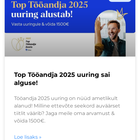
Top Tööandja 2025 uuring sai
alguse!
Tööandja 2025 uuring on nüüd ametlikult
alanud! Milline ettevõte seekord auväärset
tiitlit väärib? Jaga meile oma arvamust &
võida 1500€.
Loe lisaks »