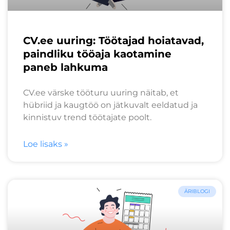
CV.ee uuring: Töötajad hoiatavad,
paindliku tööaja kaotamine
paneb lahkuma
CV.ee värske tööturu uuring näitab, et
hübriid ja kaugtöö on jätkuvalt eeldatud ja
kinnistuv trend töötajate poolt.
Loe lisaks »
ÄRIBLOGI