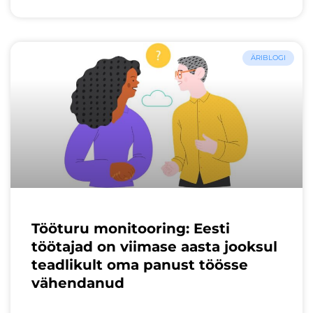
ÄRIBLOGI
Tööturu monitooring: Eesti
töötajad on viimase aasta jooksul
teadlikult oma panust töösse
vähendanud