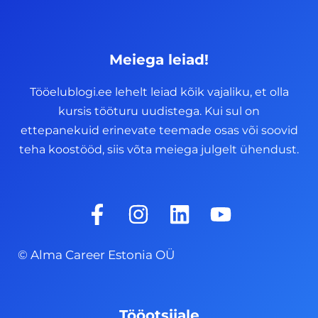
Meiega leiad!
Tööelublogi.ee lehelt leiad kõik vajaliku, et olla
kursis tööturu uudistega. Kui sul on
ettepanekuid erinevate teemade osas või soovid
teha koostööd, siis võta meiega julgelt ühendust.
F
I
L
Y
a
n
i
o
c
s
n
u
© Alma Career Estonia OÜ
e
t
k
t
b
a
e
u
o
g
d
b
Tööotsijale