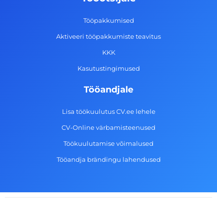
o
r
i
e
k
a
n
Tööpakkumised
-
m
Aktiveeri tööpakkumiste teavitus
f
KKK
Kasutustingimused
Tööandjale
Lisa töökuulutus CV.ee lehele
CV-Online värbamisteenused
Töökuulutamise võimalused
Tööandja brändingu lahendused