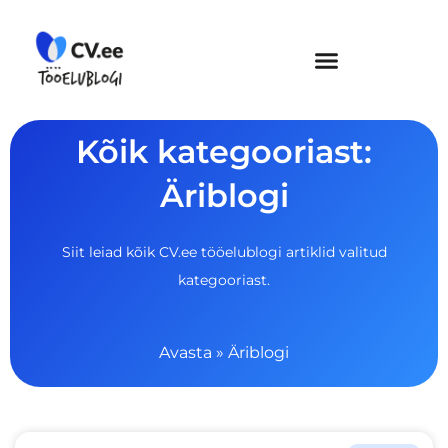
Skip
to
content
Kõik kategooriast:
Äriblogi
Siit leiad kõik CV.ee tööelublogi artiklid valitud
kategooriast.
Avasta
»
Äriblogi