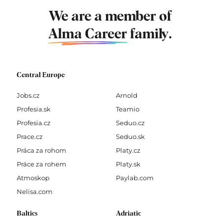
We are a member of
Alma Career
family.
Central Europe
Jobs.cz
Arnold
Profesia.sk
Teamio
Profesia.cz
Seduo.cz
Prace.cz
Seduo.sk
Práca za rohom
Platy.cz
Práce za rohem
Platy.sk
Atmoskop
Paylab.com
Nelisa.com
Baltics
Adriatic