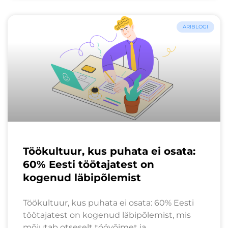
ÄRIBLOGI
Töökultuur, kus puhata ei osata:
60% Eesti töötajatest on
kogenud läbipõlemist
Töökultuur, kus puhata ei osata: 60% Eesti
töötajatest on kogenud läbipõlemist, mis
mõjutab otseselt töövõimet ja