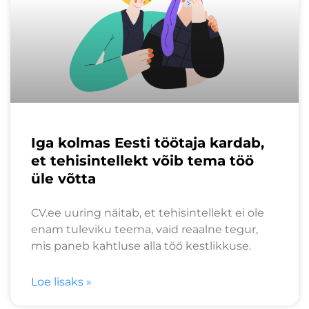
Iga kolmas Eesti töötaja kardab,
et tehisintellekt võib tema töö
üle võtta
CV.ee uuring näitab, et tehisintellekt ei ole
enam tuleviku teema, vaid reaalne tegur,
mis paneb kahtluse alla töö kestlikkuse.
Loe lisaks »