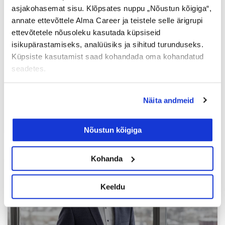
CV.ee uuring: 89% Eesti
asjakohasemat sisu. Klõpsates nuppu „Nõustun kõigiga“,
töötajatest on valmis töökohta
annate ettevõttele Alma Career ja teistele selle ärigrupi
vahetama
ettevõtetele nõusoleku kasutada küpsiseid
isikupärastamiseks, analüüsiks ja sihitud turunduseks.
Küpsiste kasutamist saad kohandada oma kohandatud
Põhjused, miks ollakse valmis töökohta
seadetes.
vahetama on palga rahuolematus, otsitakse
rohkem arenguvõimalusi ning ei olda rahul
juhtimisstiiliga.
Näita andmeid
Loe lisaks »
Nõustun kõigiga
Kohanda
ALMA CAREER
Keeldu