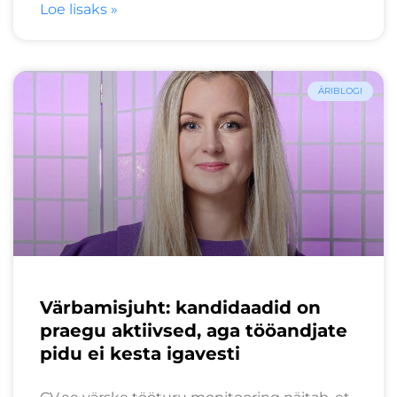
Loe lisaks »
ÄRIBLOGI
Värbamisjuht: kandidaadid on
praegu aktiivsed, aga tööandjate
pidu ei kesta igavesti