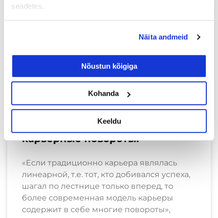
seadetes.
TÖÖOTSIJALE
Näita andmeid
Nõustun kõigiga
Kohanda
Keeldu
Будем смелее совершать
карьерные повороты!
«Если традиционно карьера являлась
линеарной, т.е. тот, кто добивался успеха,
шагал по лестнице только вперед, то
более современная модель карьеры
содержит в себе многие повороты»,