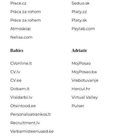
Prace.cz
Seduo.sk
Práca za rohom
Platy.cz
Práce za rohem
Platy.sk
Atmoskop
Paylab.com
Nelisa.com
Baltics
Adriatic
CVonline.lt
MojPosao
CV.lv
MojPosao.ba
CV.ee
Vrabotuvanje
Dirbam.It
Hercul.hr
Visidarbi.lv
Virtual Valley
Otsintood.ee
Pulser
Personaloatrankos.lt
Recruitment.lv
Varbamisteenused.ee