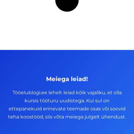
Meiega leiad!
Tööelublogi.ee lehelt leiad kõik vajaliku, et olla
kursis tööturu uudistega. Kui sul on
ettepanekuid erinevate teemade osas või soovid
teha koostööd, siis võta meiega julgelt ühendust.