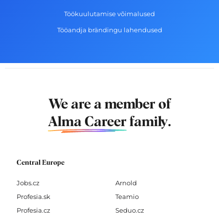
Töökuulutamise võimalused
Tööandja brändingu lahendused
We are a member of
Alma Career
family.
Central Europe
Jobs.cz
Arnold
Profesia.sk
Teamio
Profesia.cz
Seduo.cz