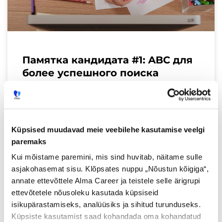
Памятка кандидата #1: ABC для
более успешного поиска
работы
Поиск работы и собеседовние могут быть
очень приятным и полезным опытом, но
Küpsised muudavad meie veebilehe kasutamise veelgi
могут оказаться кошмаром, если вы не
paremaks
знаете, как себя вести. Мы опубликуем
Kui mõistame paremini, mis sind huvitab, näitame sulle
памятку
asjakohasemat sisu. Klõpsates nuppu „Nõustun kõigiga“,
annate ettevõttele Alma Career ja teistele selle ärigrupi
Loe lisaks »
ettevõtetele nõusoleku kasutada küpsiseid
isikupärastamiseks, analüüsiks ja sihitud turunduseks.
Küpsiste kasutamist saad kohandada oma kohandatud