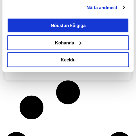
новых опытных работников на
Näita andmeid
нынешнем рынке труда?
Странная ситуация сложилась на рынке
Nõustun kõigiga
труда Эстонии, где к концу мая в
Töötukassa были свободны чуть более
Kohanda
6000 вакансий и более 30 000
зарегистрированных безработных.
Keeldu
Loe lisaks »