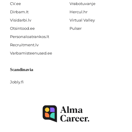
CV.ee
Vrabotuvanje
Dirbam.It
Hercul.hr
Visidarbi.lv
Virtual Valley
Otsintood.ee
Pulser
Personaloatrankos.lt
Recruitment.lv
Varbamisteenused.ee
Scandinavia
Jobly.fi