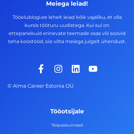
Meiega leiad!
Tööelublogi.ee lehelt leiad kõik vajaliku, et olla
kursis tööturu uudistega. Kui sul on
ettepanekuid erinevate teemade osas või soovid
teha koostööd, siis võta meiega julgelt ühendust.
F
I
L
Y
a
n
i
o
c
s
n
u
© Alma Career Estonia OÜ
e
t
k
t
b
a
e
u
o
g
d
b
Tööotsijale
o
r
i
e
k
a
n
Tööpakkumised