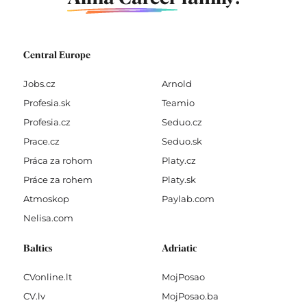
Central Europe
Jobs.cz
Arnold
Profesia.sk
Teamio
Profesia.cz
Seduo.cz
Prace.cz
Seduo.sk
Práca za rohom
Platy.cz
Práce za rohem
Platy.sk
Atmoskop
Paylab.com
Nelisa.com
Baltics
Adriatic
CVonline.lt
MojPosao
CV.lv
MojPosao.ba