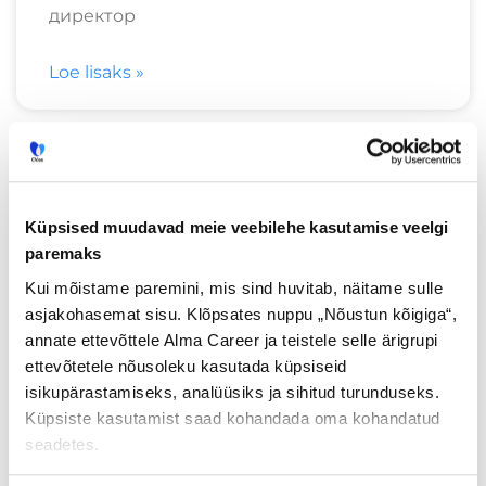
директор
Loe lisaks »
ÄRIBLOGI
Küpsised muudavad meie veebilehe kasutamise veelgi
paremaks
Kui mõistame paremini, mis sind huvitab, näitame sulle
asjakohasemat sisu. Klõpsates nuppu „Nõustun kõigiga“,
annate ettevõttele Alma Career ja teistele selle ärigrupi
ettevõtetele nõusoleku kasutada küpsiseid
isikupärastamiseks, analüüsiks ja sihitud turunduseks.
Küpsiste kasutamist saad kohandada oma kohandatud
Большая статья: как эстонские
seadetes.
предприниматели находят