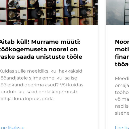
Aitab küll! Murrame müüti:
Noor
töökogemuseta noorel on
moti
raske saada unistuste tööle
fina
tööa
Kuidas sulle meeldiks, kui hakkaksid
tööandjatele silma enne, kui sa ise
Meedia
tööle kandideerima asud? Või kuidas
omaja
tundub, kui saad enda kogemuste
tööhõ
põhjal luua lõpuks enda
võima
nad is
sisen
Loe lisaks »
Loe li