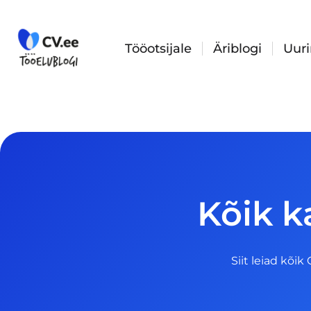
Skip
to
content
Tööotsijale
Äriblogi
Uur
Kõik k
Siit leiad kõik