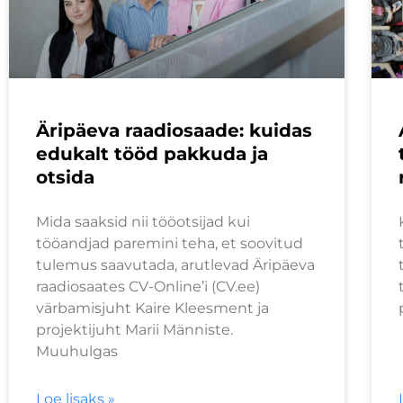
Äripäeva raadiosaade: kuidas
edukalt tööd pakkuda ja
otsida
Mida saaksid nii tööotsijad kui
tööandjad paremini teha, et soovitud
tulemus saavutada, arutlevad Äripäeva
raadiosaates CV-Online’i (CV.ee)
värbamisjuht Kaire Kleesment ja
projektijuht Marii Männiste.
Muuhulgas
Loe lisaks »