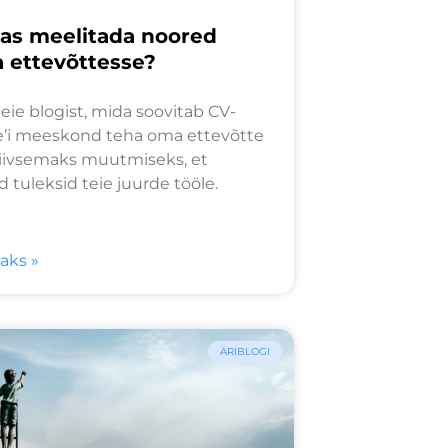
as meelitada noored
 ettevõttesse?
ie blogist, mida soovitab CV-
e’i meeskond teha oma ettevõtte
tiivsemaks muutmiseks, et
 tuleksid teie juurde tööle.
saks »
ÄRIBLOGI