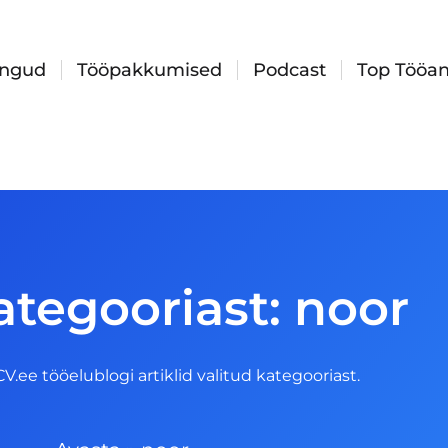
ingud
Tööpakkumised
Podcast
Top Tööan
ategooriast: noor
 CV.ee tööelublogi artiklid valitud kategooriast.