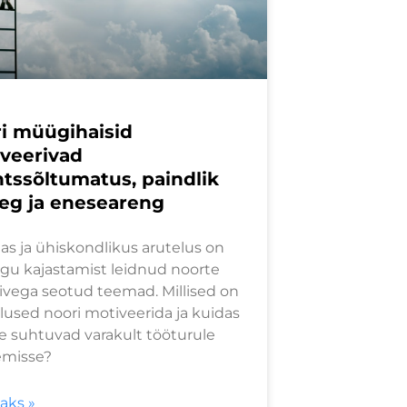
i müügihaisid
veerivad
ntssõltumatus, paindlik
eg ja eneseareng
s ja ühiskondlikus arutelus on
gu kajastamist leidnud noorte
ivega seotud teemad. Millised on
lused noori motiveerida ja kuidas
e suhtuvad varakult tööturule
emisse?
saks »