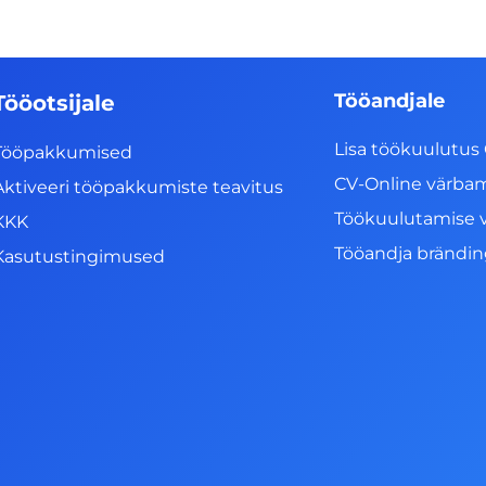
Tööandjale
Tööotsijale
Lisa töökuulutus 
Tööpakkumised
CV-Online värba
Aktiveeri tööpakkumiste teavitus
Töökuulutamise 
KKK
Tööandja brändi
Kasutustingimused