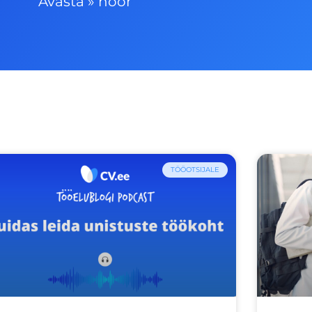
Avasta
»
noor
TÖÖOTSIJALE