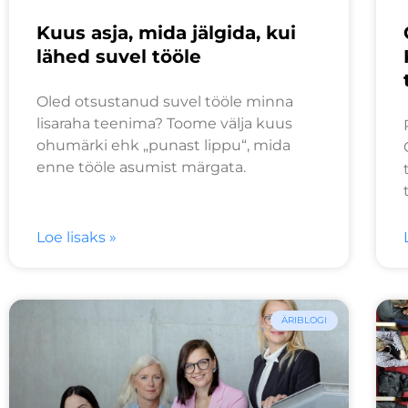
Kuus asja, mida jälgida, kui
lähed suvel tööle
Oled otsustanud suvel tööle minna
lisaraha teenima? Toome välja kuus
ohumärki ehk „punast lippu“, mida
enne tööle asumist märgata.
Loe lisaks »
ÄRIBLOGI