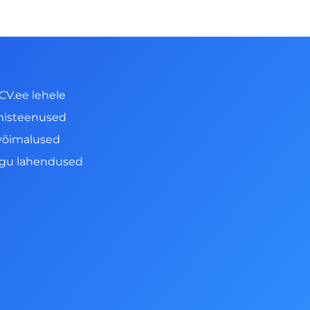
CV.ee lehele
misteenused
võimalused
ngu lahendused