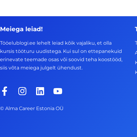
Meiega leiad!
Tööelublogi.ee lehelt leiad kõik vajaliku, et olla
kursis tööturu uudistega. Kui sul on ettepanekuid
erinevate teemade osas või soovid teha koostööd,
siis võta meiega julgelt ühendust.
F
I
L
Y
a
n
i
o
c
s
n
u
© Alma Career Estonia OÜ
e
t
k
t
b
a
e
u
o
g
d
b