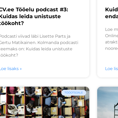
CV.ee Tööelu podcast #3:
Kuid
Kuidas leida unistuste
enda
töökoht?
Loe me
Onlin
Podcasti viivad läbi Lisette Parts ja
atrak
Gertu Matikainen. Kolmanda podcasti
noored
teemaks on: Kuidas leida unistuste
töökoht?
Loe lisaks »
Loe li
TÖÖOTSIJALE