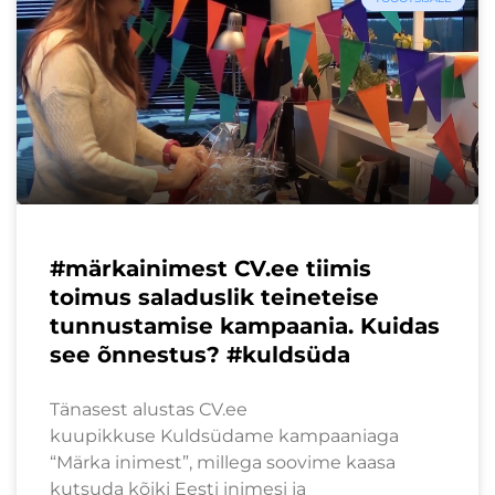
#märkainimest CV.ee tiimis
toimus saladuslik teineteise
tunnustamise kampaania. Kuidas
see õnnestus? #kuldsüda
Tänasest alustas CV.ee
kuupikkuse Kuldsüdame kampaaniaga
“Märka inimest”, millega soovime kaasa
kutsuda kõiki Eesti inimesi ja