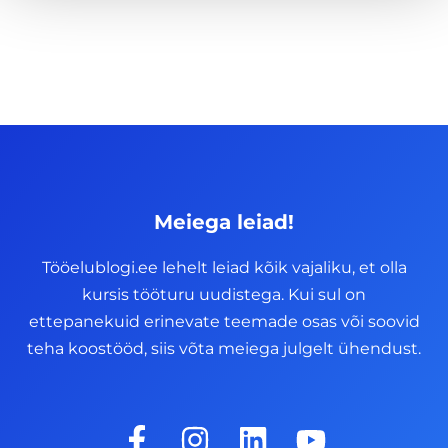
Meiega leiad!
Tööelublogi.ee lehelt leiad kõik vajaliku, et olla
kursis tööturu uudistega. Kui sul on
ettepanekuid erinevate teemade osas või soovid
teha koostööd, siis võta meiega julgelt ühendust.
F
I
L
Y