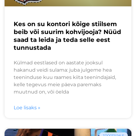
Kes on su kontori kõige stiilsem
beib või suurim kohvijooja? Nüüd
saad ta leida ja teda selle eest
tunnustada
Külmad eestlased on aastate jooksul
hakanud veidi sulama: juba julgeme hea
teeninduse kuu raames kiita teenindajaid,
kelle tegevus meie päeva paremaks
muutnud on, või öelda
Loe lisaks »
TÖÖOTSIJALE