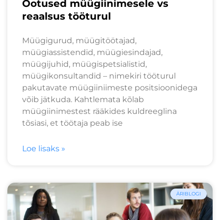
Ootused müügiinimesele vs
reaalsus tööturul
Müügigurud, müügitöötajad,
müügiassistendid, müügiesindajad,
müügijuhid, müügispetsialistid,
müügikonsultandid – nimekiri tööturul
pakutavate müügiiniimeste positsioonidega
võib jätkuda. Kahtlemata kõlab
müügiinimestest rääkides kuldreeglina
tõsiasi, et töötaja peab ise
Loe lisaks »
ÄRIBLOGI