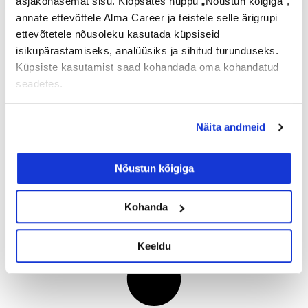
asjakohasemat sisu. Klõpsates nuppu „Nõustun kõigiga“,
annate ettevõttele Alma Career ja teistele selle ärigrupi
ettevõtetele nõusoleku kasutada küpsiseid
isikupärastamiseks, analüüsiks ja sihitud turunduseks.
Küpsiste kasutamist saad kohandada oma kohandatud
seadetes.
Näita andmeid
Nõustun kõigiga
Kohanda
Keeldu