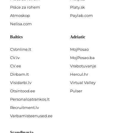
Práce za rohem
Platy.sk
Atmoskop
Paylab.com
Nelisa.com
Baltics
Adriatic
CVonline.lt
MojPosao
CV.lv
MojPosao.ba
CV.ee
Vrabotuvanje
Dirbam.It
Hercul.hr
Visidarbi.lv
Virtual Valley
Otsintood.ee
Pulser
Personaloatrankos.lt
Recruitment.lv
Varbamisteenused.ee
Scandinavia