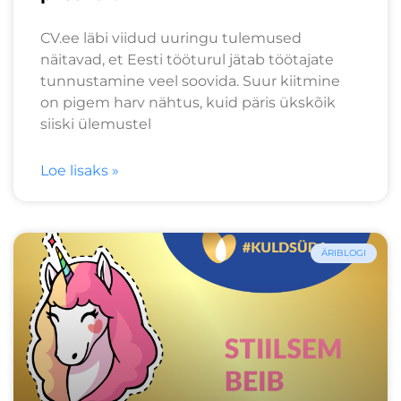
CV.ee läbi viidud uuringu tulemused
näitavad, et Eesti tööturul jätab töötajate
tunnustamine veel soovida. Suur kiitmine
on pigem harv nähtus, kuid päris ükskõik
siiski ülemustel
Loe lisaks »
ÄRIBLOGI