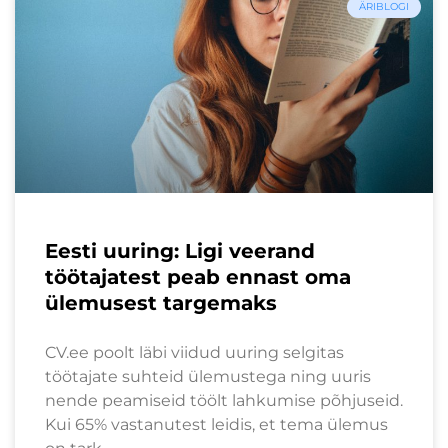
ÄRIBLOGI
Eesti uuring: Ligi veerand
töötajatest peab ennast oma
ülemusest targemaks
CV.ee poolt läbi viidud uuring selgitas
töötajate suhteid ülemustega ning uuris
nende peamiseid töölt lahkumise põhjuseid.
Kui 65% vastanutest leidis, et tema ülemus