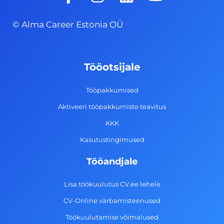
a
n
i
o
c
s
n
u
© Alma Career Estonia OÜ
e
t
k
t
b
a
e
u
o
g
d
b
Tööotsijale
o
r
i
e
k
a
n
Tööpakkumised
-
m
Aktiveeri tööpakkumiste teavitus
f
KKK
Kasutustingimused
Tööandjale
Lisa töökuulutus CV.ee lehele
CV-Online värbamisteenused
Töökuulutamise võimalused