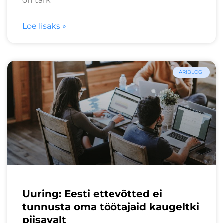
on tark
Loe lisaks »
ÄRIBLOGI
Uuring: Eesti ettevõtted ei
tunnusta oma töötajaid kaugeltki
piisavalt