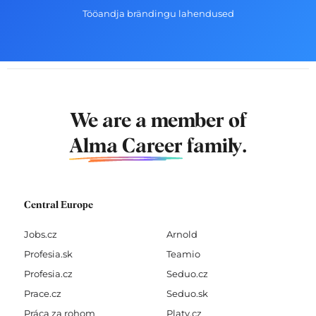
Tööandja brändingu lahendused
We are a member of
Alma Career
family.
Central Europe
Jobs.cz
Arnold
Profesia.sk
Teamio
Profesia.cz
Seduo.cz
Prace.cz
Seduo.sk
Práca za rohom
Platy.cz