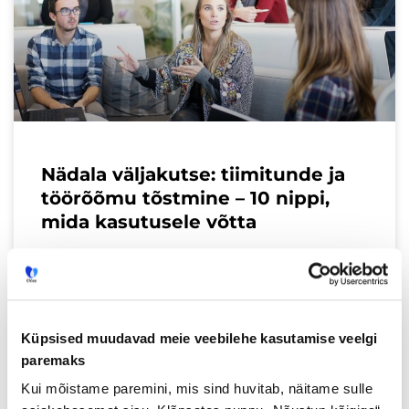
Nädala väljakutse: tiimitunde ja
töörõõmu tõstmine – 10 nippi,
mida kasutusele võtta
Heategu töökohal võib olla lihtne ja väike,
ent on väärilise tähendusega ning ei jää ka
kaaskolleegide poolt märkamata. Näiteks
legendaarne Coca-Cola tegi enda ettevõttes
Küpsised muudavad meie veebilehe kasutamise veelgi
uuringu,
paremaks
Kui mõistame paremini, mis sind huvitab, näitame sulle
Loe lisaks »