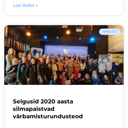
Loe lisaks »
ÄRIBLOGI
Selgusid 2020 aasta
silmapaistvad
värbamisturundusteod