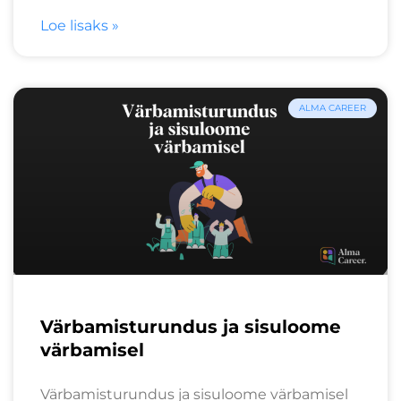
Loe lisaks »
ALMA CAREER
Värbamisturundus ja sisuloome
värbamisel
Värbamisturundus ja sisuloome värbamisel