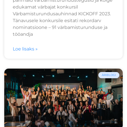
parimaid värbamisturundustegusid ja kõige
edukamat värbajat konkursil
Värbamisturundusauhinnad KICKOFF 2023.
Tänavusele konkursile esitati rekordarv
nominatsioone – 91 värbamisturunduse ja
tööandja
Loe lisaks »
ÄRIBLOGI