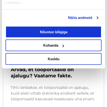
seadetes.
ÄRIBLOGI
Näita andmeid
Nõustun kõigiga
Kohanda
Keeldu
Arvad, et tööportaalid on
ajalugu? Vaatame fakte.
Tihti öeldakse, et tööportaalid on ajalugu,
kuid siiski viitab statistika endiselt sellele, et
tööportaalid kasvavad reaalsuses üha enam.