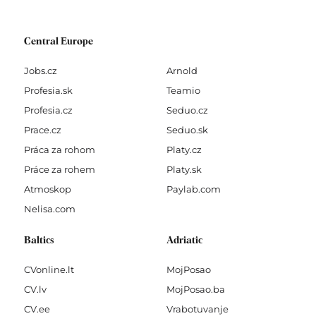
Central Europe
Jobs.cz
Arnold
Profesia.sk
Teamio
Profesia.cz
Seduo.cz
Prace.cz
Seduo.sk
Práca za rohom
Platy.cz
Práce za rohem
Platy.sk
Atmoskop
Paylab.com
Nelisa.com
Baltics
Adriatic
CVonline.lt
MojPosao
CV.lv
MojPosao.ba
CV.ee
Vrabotuvanje