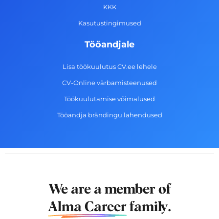
f
KKK
Kasutustingimused
Tööandjale
Lisa töökuulutus CV.ee lehele
CV-Online värbamisteenused
Töökuulutamise võimalused
Tööandja brändingu lahendused
We are a member of
Alma Career
family.