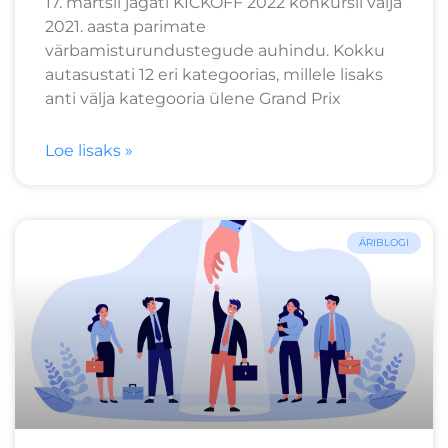
17. märtsil jagati KICKOFF 2022 konkursil välja
2021. aasta parimate
värbamisturundustegude auhindu. Kokku
autasustati 12 eri kategoorias, millele lisaks
anti välja kategooria ülene Grand Prix
Loe lisaks »
ÄRIBLOGI