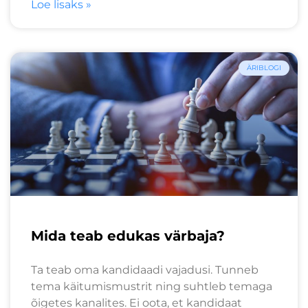
Loe lisaks »
ÄRIBLOGI
Mida teab edukas värbaja?
Ta teab oma kandidaadi vajadusi. Tunneb
tema käitumismustrit ning suhtleb temaga
õigetes kanalites. Ei oota, et kandidaat