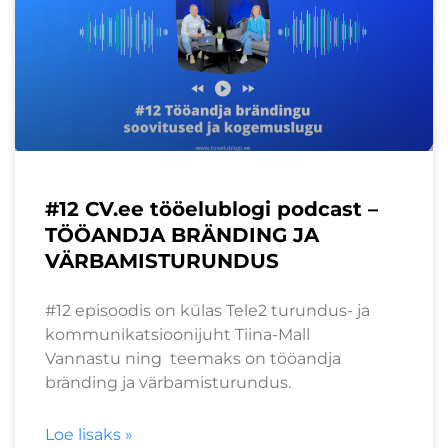
#12 CV.ee tööelublogi podcast –
TÖÖANDJA BRÄNDING JA
VÄRBAMISTURUNDUS
#12 episoodis on külas Tele2 turundus- ja
kommunikatsioonijuht Tiina-Mall
Vannastu ning teemaks on tööandja
bränding ja värbamisturundus.
Loe lisaks »