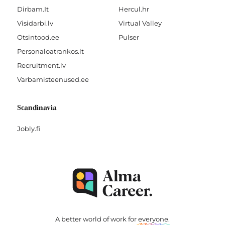
Dirbam.It
Hercul.hr
Visidarbi.lv
Virtual Valley
Otsintood.ee
Pulser
Personaloatrankos.lt
Recruitment.lv
Varbamisteenused.ee
Scandinavia
Jobly.fi
A better world of work for
everyone
.