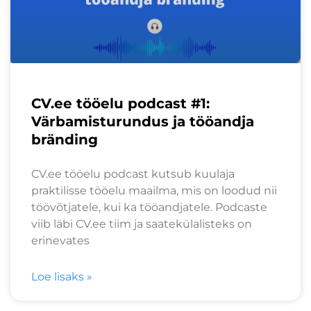
CV.ee tööelu podcast #1:
Värbamisturundus ja tööandja
bränding
CV.ee tööelu podcast kutsub kuulaja
praktilisse tööelu maailma, mis on loodud nii
töövõtjatele, kui ka tööandjatele. Podcaste
viib läbi CV.ee tiim ja saatekülalisteks on
erinevates
Loe lisaks »