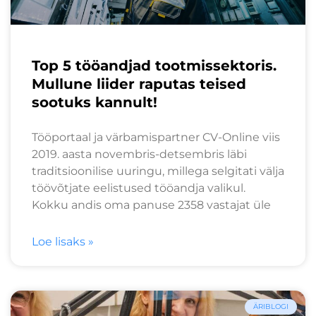
Top 5 tööandjad tootmissektoris.
Mullune liider raputas teised
sootuks kannult!
Tööportaal ja värbamispartner CV-Online viis
2019. aasta novembris-detsembris läbi
traditsioonilise uuringu, millega selgitati välja
töövõtjate eelistused tööandja valikul.
Kokku andis oma panuse 2358 vastajat üle
Loe lisaks »
ÄRIBLOGI