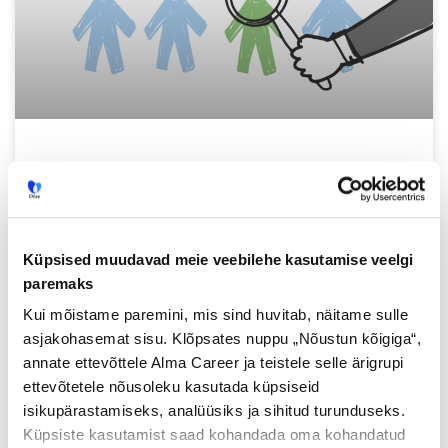
Kuidas ettevõte
värbamisteenuse kasutamisest
võidab?
Küpsised muudavad meie veebilehe kasutamise veelgi
Mis on alternatiivsed lahendused tööturul
paremaks
töötajate leidmiseks ehk käsitleme
Kui mõistame paremini, mis sind huvitab, näitame sulle
värbamisteenuse kasutamise eelised
asjakohasemat sisu. Klõpsates nuppu „Nõustun kõigiga“,
ettevõttes.
annate ettevõttele Alma Career ja teistele selle ärigrupi
ettevõtetele nõusoleku kasutada küpsiseid
Loe lisaks »
isikupärastamiseks, analüüsiks ja sihitud turunduseks.
Küpsiste kasutamist saad kohandada oma kohandatud