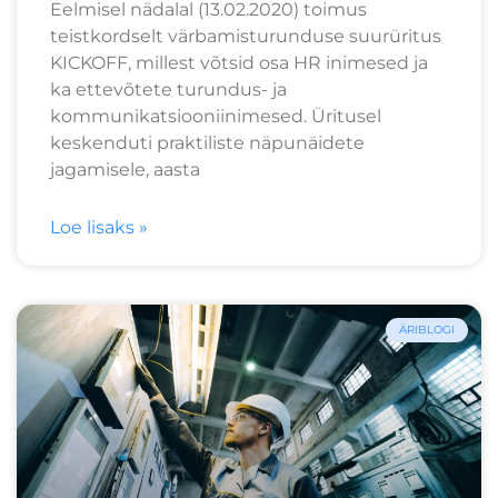
Eelmisel nädalal (13.02.2020) toimus
teistkordselt värbamisturunduse suurüritus
KICKOFF, millest võtsid osa HR inimesed ja
ka ettevõtete turundus- ja
kommunikatsiooniinimesed. Üritusel
keskenduti praktiliste näpunäidete
jagamisele, aasta
Loe lisaks »
ÄRIBLOGI