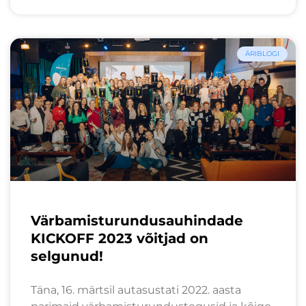
ÄRIBLOGI
Värbamisturundusauhindade
KICKOFF 2023 võitjad on
selgunud!
Täna, 16. märtsil autasustati 2022. aasta