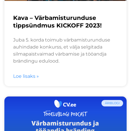
Kava – Värbamisturunduse
tippsündmus KICKOFF 2023!
Juba 5. korda toimub värbamisturunduse
auhindade konkurss, et välja selgitada
silmapaistvaimad värbamise ja tööandja
brändingu edulood.
Loe lisaks »
ÄRIBLOGI