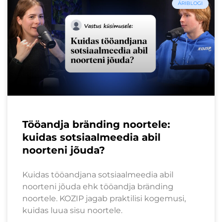
ÄRIBLOGI
Tööandja bränding noortele:
kuidas sotsiaalmeedia abil
noorteni jõuda?
Kuidas tööandjana sotsiaalmeedia abil
noorteni jõuda ehk tööandja bränding
noortele. KOZIP jagab praktilisi kogemusi,
kuidas luua sisu noortele.