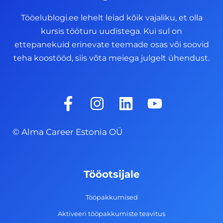
Tööelublogi.ee lehelt leiad kõik vajaliku, et olla
kursis tööturu uudistega. Kui sul on
ettepanekuid erinevate teemade osas või soovid
teha koostööd, siis võta meiega julgelt ühendust.
F
I
L
Y
a
n
i
o
c
s
n
u
© Alma Career Estonia OÜ
e
t
k
t
b
a
e
u
o
g
d
b
Tööotsijale
o
r
i
e
k
a
n
Tööpakkumised
-
m
Aktiveeri tööpakkumiste teavitus