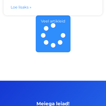
Loe lisaks »
Veel artikleid
Meiega leiad!