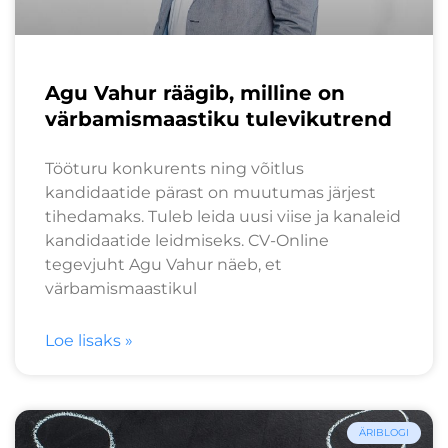
Agu Vahur räägib, milline on
värbamismaastiku tulevikutrend
Tööturu konkurents ning võitlus
kandidaatide pärast on muutumas järjest
tihedamaks. Tuleb leida uusi viise ja kanaleid
kandidaatide leidmiseks. CV-Online
tegevjuht Agu Vahur näeb, et
värbamismaastikul
Loe lisaks »
ÄRIBLOGI