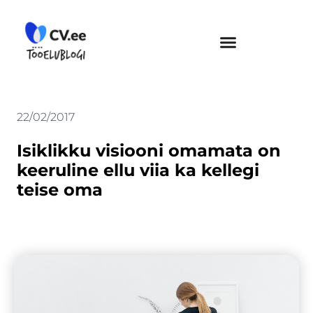
Skip
to
content
22/02/2017
Isiklikku visiooni omamata on
keeruline ellu viia ka kellegi
teise oma