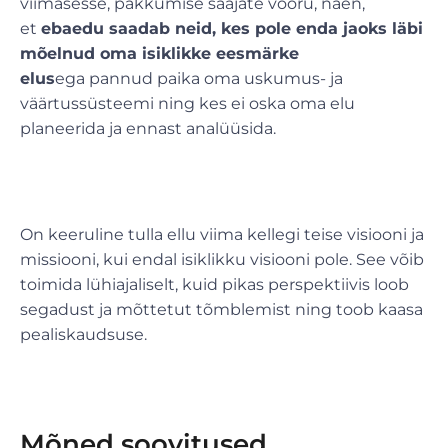
viimasesse, pakkumise saajate vooru, näen,
et
ebaedu saadab neid, kes pole enda jaoks läbi
mõelnud oma isiklikke eesmärke
elus
ega pannud paika oma uskumus- ja
väärtussüsteemi ning kes ei oska oma elu
planeerida ja ennast analüüsida.
On keeruline tulla ellu viima kellegi teise visiooni ja
missiooni, kui endal isiklikku visiooni pole. See võib
toimida lühiajaliselt, kuid pikas perspektiivis loob
segadust ja mõttetut tõmblemist ning toob kaasa
pealiskaudsuse.
Mõned soovitused