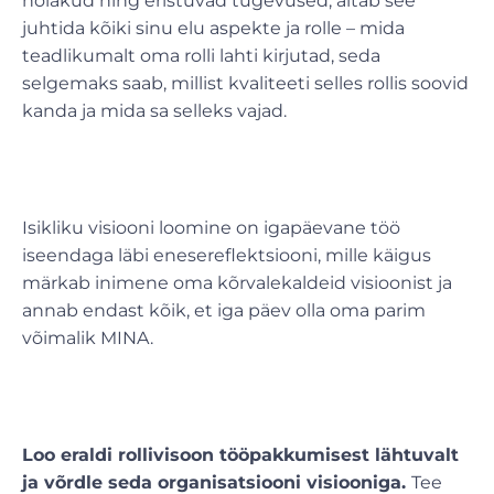
hoiakud ning eristuvad tugevused, aitab see
juhtida kõiki sinu elu aspekte ja rolle – mida
teadlikumalt oma rolli lahti kirjutad, seda
selgemaks saab, millist kvaliteeti selles rollis soovid
kanda ja mida sa selleks vajad.
Isikliku visiooni loomine on igapäevane töö
iseendaga läbi enesereflektsiooni, mille käigus
märkab inimene oma kõrvalekaldeid visioonist ja
annab endast kõik, et iga päev olla oma parim
võimalik MINA.
Loo eraldi rollivisoon tööpakkumisest lähtuvalt
ja võrdle seda organisatsiooni visiooniga.
Tee