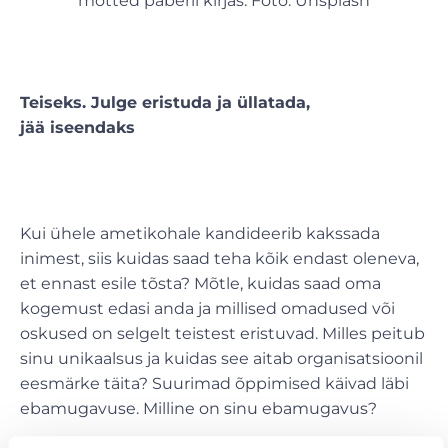
mõtted paberil kirjas. Foto: Unsplash
Teiseks. Julge eristuda ja
ü
llatada,
j
ää
iseendaks
Kui ühele ametikohale kandideerib kakssada
inimest, siis kuidas saad teha kõik endast oleneva,
et ennast esile tõsta? Mõtle, kuidas saad oma
kogemust edasi anda ja millised omadused või
oskused on selgelt teistest eristuvad. Milles peitub
sinu unikaalsus ja kuidas see aitab organisatsioonil
eesmärke täita? Suurimad õppimised käivad läbi
ebamugavuse. Milline on sinu ebamugavus?