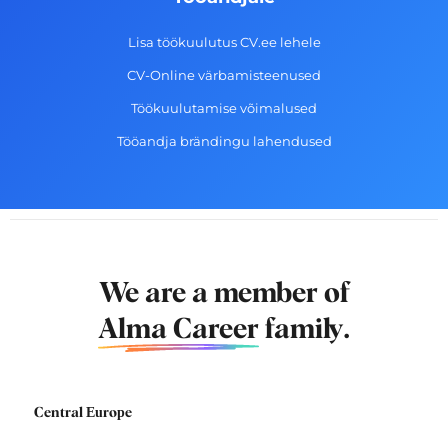
Lisa töökuulutus CV.ee lehele
CV-Online värbamisteenused
Töökuulutamise võimalused
Tööandja brändingu lahendused
We are a member of
Alma Career
family.
Central Europe