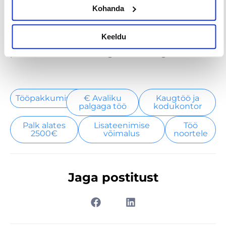
kirjutised ja väljaütlemised kahandavad sinu
Kohanda
tõenäosust silma jääda ja mõjuda
usaldusväärselt.
Too näiteid oma elust
erinevatel
Keeldu
eluetappidel ja hea on, kui need näited seostuvad
pakutava töökoha või organisatsiooniga.
Tööpakkumised
€ Avaliku
Kaugtöö ja
palgaga töö
kodukontor
Palk alates
Lisateenimise
Töö
2500€
võimalus
noortele
Jaga postitust