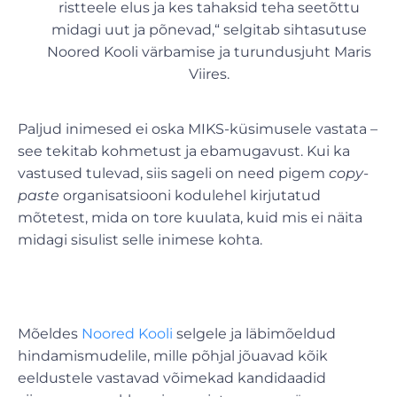
ristteele elus ja kes tahaksid teha seetõttu
midagi uut ja põnevad,“ selgitab sihtasutuse
Noored Kooli värbamise ja turundusjuht Maris
Viires.
Paljud inimesed ei oska MIKS-küsimusele vastata –
see tekitab kohmetust ja ebamugavust. Kui ka
vastused tulevad, siis sageli on need pigem
copy-
paste
organisatsiooni kodulehel kirjutatud
mõtetest, mida on tore kuulata, kuid mis ei näita
midagi sisulist selle inimese kohta.
Mõeldes
Noored Kooli
selgele ja läbimõeldud
hindamismudelile, mille põhjal jõuavad kõik
eeldustele vastavad võimekad kandidaadid