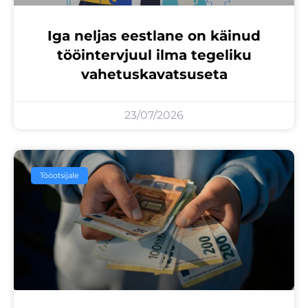
Iga neljas eestlane on käinud
tööintervjuul ilma tegeliku
vahetuskavatsuseta
23/07/2026
Tööotsijale