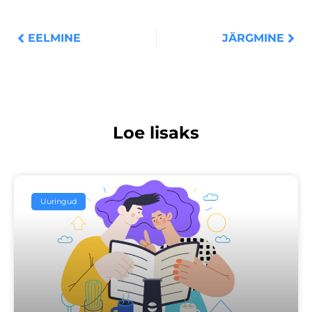
Prev
Nex
EELMINE
JÄRGMINE
Loe lisaks
Uuringud