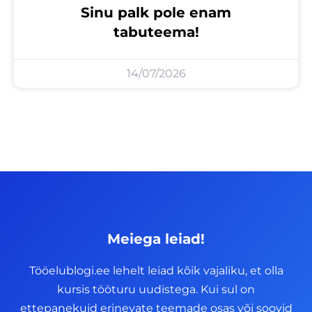
Sinu palk pole enam
tabuteema!
14/07/2026
Meiega leiad!
Tööelublogi.ee lehelt leiad kõik vajaliku, et olla
kursis tööturu uudistega. Kui sul on
ettepanekuid erinevate teemade osas või soovid