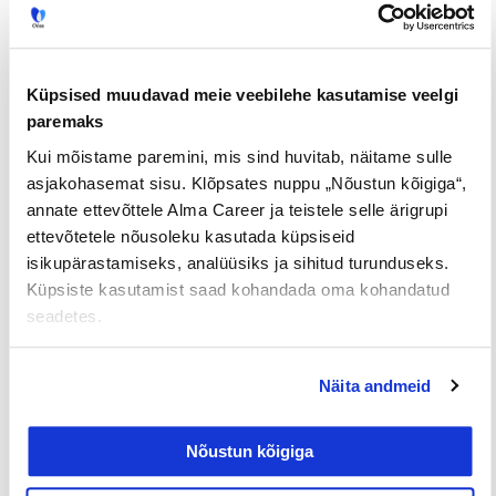
Kolmandaks.
Ä
ra unusta, et kirjutad inimesele,
Küpsised muudavad meie veebilehe kasutamise veelgi
mitte organisatsioonile
paremaks
Kui mõistame paremini, mis sind huvitab, näitame sulle
asjakohasemat sisu. Klõpsates nuppu „Nõustun kõigiga“,
annate ettevõttele Alma Career ja teistele selle ärigrupi
Avaldusi loevad läbi inimesed. Ole selge ja
ettevõtetele nõusoleku kasutada küpsiseid
arusaadav, väldi ümmargust juttu. Võimalusel lase
isikupärastamiseks, analüüsiks ja sihitud turunduseks.
paaril inimesel lugeda oma motivatsioonikirja ja
Küpsiste kasutamist saad kohandada oma kohandatud
anda sulle siirast tagasisidet. Esimesed read on
seadetes.
määravad, seega mõtle hoolega läbi, mis on sinu
MIKS, KUIDAS ja MIDA.
Näita andmeid
Nõustun kõigiga
Näita oma analüüsioskust, sest kidakeelsed