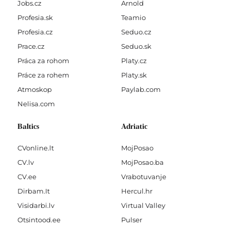
Jobs.cz
Arnold
Profesia.sk
Teamio
Profesia.cz
Seduo.cz
Prace.cz
Seduo.sk
Práca za rohom
Platy.cz
Práce za rohem
Platy.sk
Atmoskop
Paylab.com
Nelisa.com
Baltics
Adriatic
CVonline.lt
MojPosao
CV.lv
MojPosao.ba
CV.ee
Vrabotuvanje
Dirbam.It
Hercul.hr
Visidarbi.lv
Virtual Valley
Otsintood.ee
Pulser