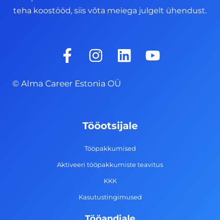
teha koostööd, siis võta meiega julgelt ühendust.
F
I
L
Y
a
n
i
o
c
s
n
u
© Alma Career Estonia OÜ
e
t
k
t
b
a
e
u
o
g
d
b
Tööotsijale
o
r
i
e
k
a
n
Tööpakkumised
-
m
Aktiveeri tööpakkumiste teavitus
f
KKK
Kasutustingimused
Tööandjale