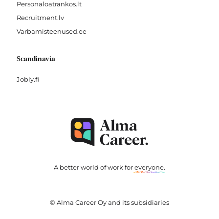
Personaloatrankos.lt
Recruitment.lv
Varbamisteenused.ee
Scandinavia
Jobly.fi
A better world of work for
everyone
.
© Alma Career Oy and its subsidiaries