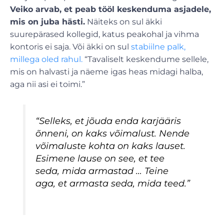
Veiko arvab, et peab tööl keskenduma asjadele,
mis on juba hästi.
Näiteks on sul äkki
suurepärased kollegid, katus peakohal ja vihma
kontoris ei saja. Või äkki on sul
stabiilne palk,
millega oled rahul.
“Tavaliselt keskendume sellele,
mis on halvasti ja näeme igas heas midagi halba,
aga nii asi ei toimi.”
“Selleks, et jõuda enda karjääris
õnneni, on kaks võimalust. Nende
võimaluste kohta on kaks lauset.
Esimene lause on see, et tee
seda, mida armastad … Teine
aga, et armasta seda, mida teed.”