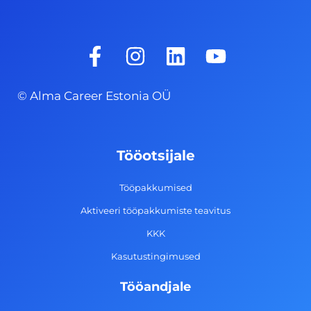
F
I
L
Y
a
n
i
o
c
s
n
u
© Alma Career Estonia OÜ
e
t
k
t
b
a
e
u
o
g
d
b
Tööotsijale
o
r
i
e
k
a
n
Tööpakkumised
-
m
Aktiveeri tööpakkumiste teavitus
f
KKK
Kasutustingimused
Tööandjale