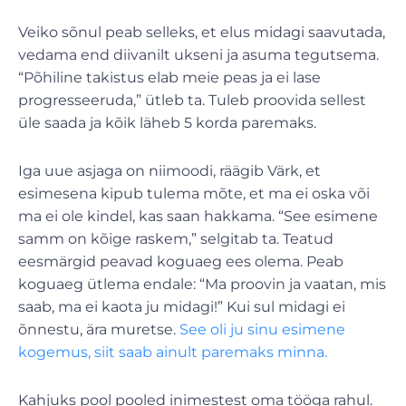
Veiko sõnul peab selleks, et elus midagi saavutada,
vedama end diivanilt ukseni ja asuma tegutsema.
“Põhiline takistus elab meie peas ja ei lase
progresseeruda,” ütleb ta. Tuleb proovida sellest
üle saada ja kõik läheb 5 korda paremaks.
Iga uue asjaga on niimoodi, räägib Värk, et
esimesena kipub tulema mõte, et ma ei oska või
ma ei ole kindel, kas saan hakkama. “See esimene
samm on kõige raskem,” selgitab ta. Teatud
eesmärgid peavad koguaeg ees olema. Peab
koguaeg ütlema endale: “Ma proovin ja vaatan, mis
saab, ma ei kaota ju midagi!” Kui sul midagi ei
õnnestu, ära muretse.
See oli ju sinu esimene
kogemus, siit saab ainult paremaks minna.
Kahjuks pool pooled inimestest oma tööga rahul.