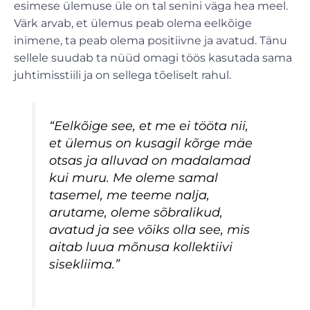
esimese ülemuse üle on tal senini väga hea meel.
Värk arvab, et ülemus peab olema eelkõige
inimene, ta peab olema positiivne ja avatud. Tänu
sellele suudab ta nüüd omagi töös kasutada sama
juhtimisstiili ja on sellega tõeliselt rahul.
“Eelkõige see, et me ei tööta nii,
et ülemus on kusagil kõrge mäe
otsas ja alluvad on madalamad
kui muru. Me oleme samal
tasemel, me teeme nalja,
arutame, oleme sõbralikud,
avatud ja see võiks olla see, mis
aitab luua mõnusa kollektiivi
sisekliima.”