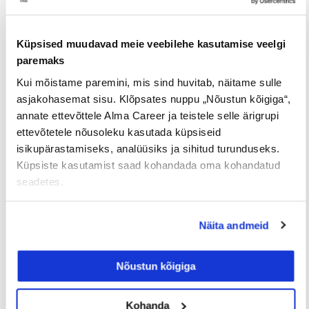
EELMINE
JÄRGMINE
Küpsised muudavad meie veebilehe kasutamise veelgi
paremaks
Kui mõistame paremini, mis sind huvitab, näitame sulle
asjakohasemat sisu. Klõpsates nuppu „Nõustun kõigiga“,
Loe lisaks
annate ettevõttele Alma Career ja teistele selle ärigrupi
ettevõtetele nõusoleku kasutada küpsiseid
isikupärastamiseks, analüüsiks ja sihitud turunduseks.
Küpsiste kasutamist saad kohandada oma kohandatud
Uuringud
seadetes.
Näita andmeid
Nõustun kõigiga
Kohanda