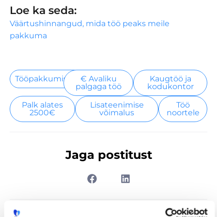
Loe ka seda:
Väärtushinnangud, mida töö peaks meile
pakkuma
Tööpakkumised
€ Avaliku
Kaugtöö ja
palgaga töö
kodukontor
Palk alates
Lisateenimise
Töö
2500€
võimalus
noortele
Jaga postitust
Prev
Nex