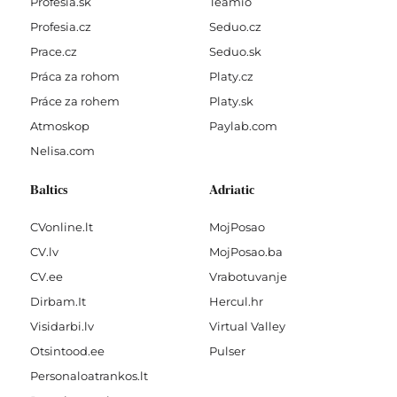
Profesia.sk
Teamio
Profesia.cz
Seduo.cz
Prace.cz
Seduo.sk
Práca za rohom
Platy.cz
Práce za rohem
Platy.sk
Atmoskop
Paylab.com
Nelisa.com
Baltics
Adriatic
CVonline.lt
MojPosao
CV.lv
MojPosao.ba
CV.ee
Vrabotuvanje
Dirbam.It
Hercul.hr
Visidarbi.lv
Virtual Valley
Otsintood.ee
Pulser
Personaloatrankos.lt