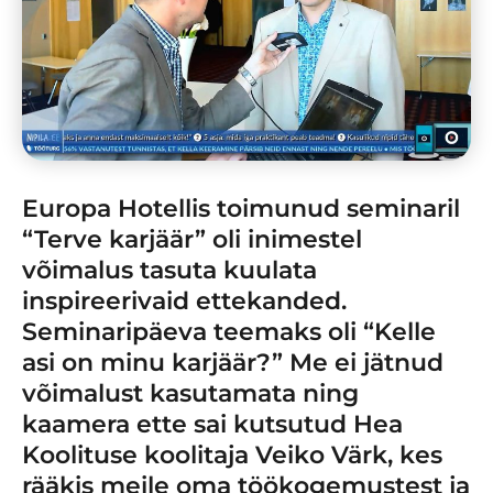
Europa Hotellis toimunud seminaril
“Terve karjäär” oli inimestel
võimalus tasuta kuulata
inspireerivaid ettekanded.
Seminaripäeva teemaks oli “Kelle
asi on minu karjäär?” Me ei jätnud
võimalust kasutamata ning
kaamera ette sai kutsutud Hea
Koolituse koolitaja Veiko Värk, kes
rääkis meile oma töökogemustest ja