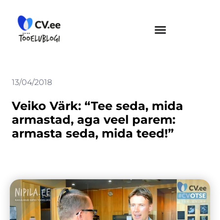
Skip
to
content
13/04/2018
Veiko Värk: “Tee seda, mida
armastad, aga veel parem:
armasta seda, mida teed!”