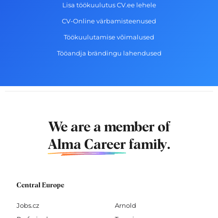
Lisa töökuulutus CV.ee lehele
CV-Online värbamisteenused
Töökuulutamise võimalused
Tööandja brändingu lahendused
We are a member of
Alma Career
family.
Central Europe
Jobs.cz
Arnold