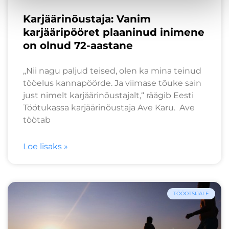
Karjäärinõustaja: Vanim
karjääripööret plaaninud inimene
on olnud 72-aastane
„Nii nagu paljud teised, olen ka mina teinud
tööelus kannapöörde. Ja viimase tõuke sain
just nimelt karjäärinõustajalt,“ räägib Eesti
Töötukassa karjäärinõustaja Ave Karu. Ave
töötab
Loe lisaks »
TÖÖOTSIJALE