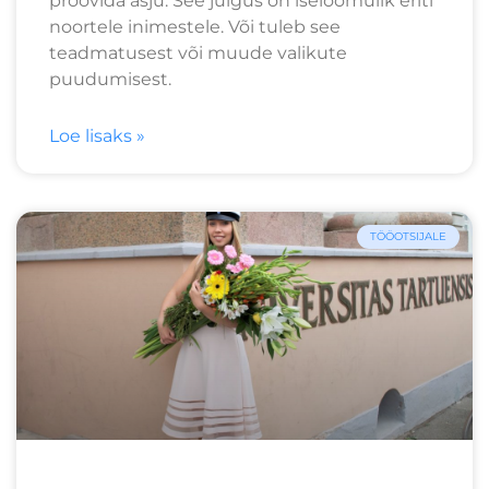
proovida asju. See julgus on iseloomulik eriti
noortele inimestele. Või tuleb see
teadmatusest või muude valikute
puudumisest.
Loe lisaks »
TÖÖOTSIJALE