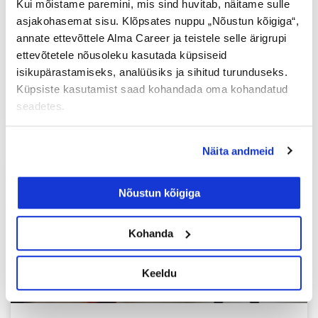
võrgustiku juht ja töötab koos oma tiimiga
Kui mõistame paremini, mis sind huvitab, näitame sulle
150 riigiga maailmas. Heidi saabus
asjakohasemat sisu. Klõpsates nuppu „Nõustun kõigiga“,
intervjuule ühelt viimasest kohtumistelt
annate ettevõttele Alma Career ja teistele selle ärigrupi
maailmakoristuspäeval osalevate riikide
ettevõtetele nõusoleku kasutada küpsiseid
esindajatega. Ettevalmistus
isikupärastamiseks, analüüsiks ja sihitud turunduseks.
Küpsiste kasutamist saad kohandada oma kohandatud
Loe lisaks »
seadetes.
Näita andmeid
TÖÖOTSIJALE
Nõustun kõigiga
Kohanda
Keeldu