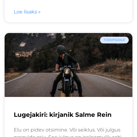
Loe lisaks »
TÖÖOTSIJALE
Lugejakiri: kirjanik Salme Rein
Elu on pidev otsimine. Või seiklus. Või julgus