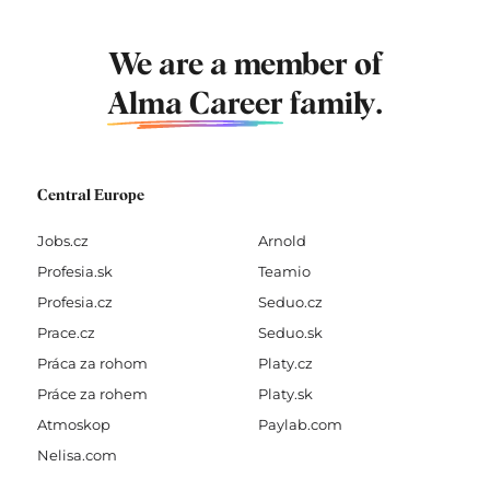
We are a member of
Alma Career
family.
Central Europe
Jobs.cz
Arnold
Profesia.sk
Teamio
Profesia.cz
Seduo.cz
Prace.cz
Seduo.sk
Práca za rohom
Platy.cz
Práce za rohem
Platy.sk
Atmoskop
Paylab.com
Nelisa.com