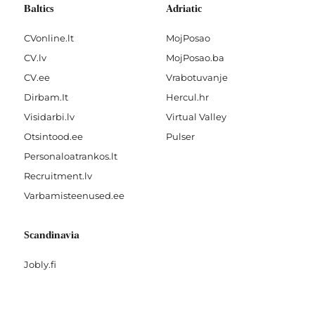
Baltics
Adriatic
CVonline.lt
MojPosao
CV.lv
MojPosao.ba
CV.ee
Vrabotuvanje
Dirbam.It
Hercul.hr
Visidarbi.lv
Virtual Valley
Otsintood.ee
Pulser
Personaloatrankos.lt
Recruitment.lv
Varbamisteenused.ee
Scandinavia
Jobly.fi