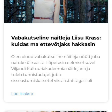
Vabakutseline näitleja Liisu Krass:
kuidas ma ettevõtjaks hakkasin
Olen olnud vabakutseline näitleja nüüd juba
natuke üle aasta. Lõpetasin eelmisel suvel
Viljandi Kultuuriakadeemia näitlejana ja
tuleb tunnistada, et juba
sisseastumiskatsetel viis aastat tagasi oli
Loe lisaks »