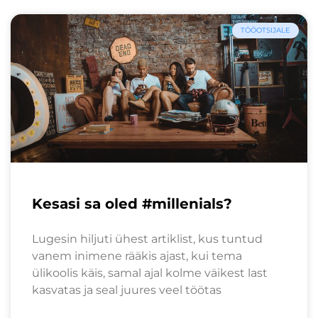
TÖÖOTSIJALE
Kesasi sa oled #millenials?
Lugesin hiljuti ühest artiklist, kus tuntud
vanem inimene rääkis ajast, kui tema
ülikoolis käis, samal ajal kolme väikest last
kasvatas ja seal juures veel töötas