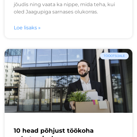
jõudis ning vaata ka nippe, mida teha, kui
oled Jaagupiga sarnases olukorras.
Loe lisaks »
TÖÖOTSIJALE
10 head põhjust töökoha