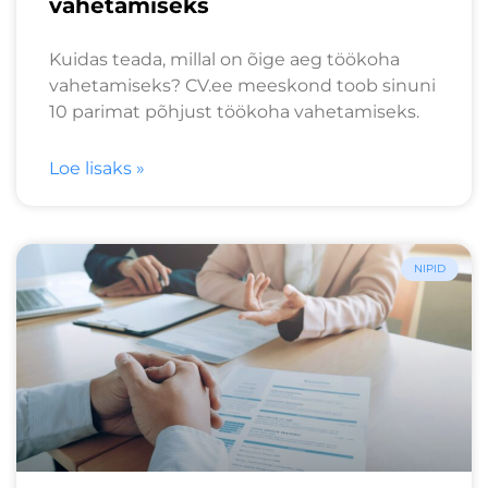
vahetamiseks
Kuidas teada, millal on õige aeg töökoha
vahetamiseks? CV.ee meeskond toob sinuni
10 parimat põhjust töökoha vahetamiseks.
Loe lisaks »
NIPID