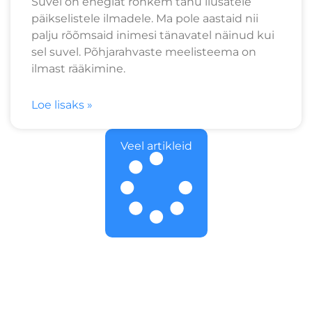
Suvel on enegiat rohkem tänu ilusatele
päikselistele ilmadele. Ma pole aastaid nii
palju rõõmsaid inimesi tänavatel näinud kui
sel suvel. Põhjarahvaste meelisteema on
ilmast rääkimine.
Loe lisaks »
Veel artikleid