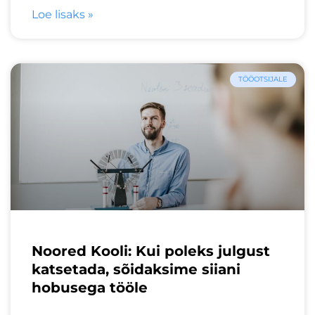
Loe lisaks »
TÖÖOTSIJALE
Noored Kooli: Kui poleks julgust
katsetada, sõidaksime siiani
hobusega tööle