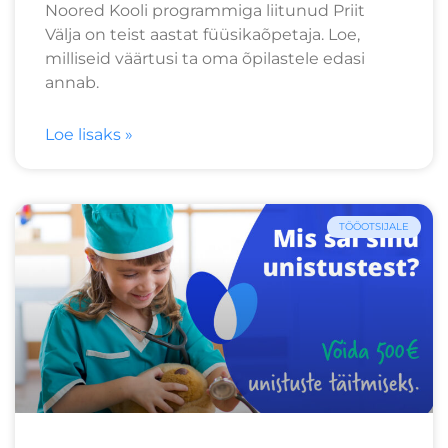
Noored Kooli programmiga liitunud Priit
Välja on teist aastat füüsikaõpetaja. Loe,
milliseid väärtusi ta oma õpilastele edasi
annab.
Loe lisaks »
TÖÖOTSIJALE