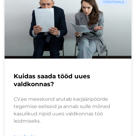
TÖÖOTSIJALE
Kuidas saada tööd uues
valdkonnas?
CV.ee meeskond arutab karjääripöörde
tegemise eeliseid ja annab sulle mõned
kasulikud nipid uues valdkonnas töö
leidmiseks.