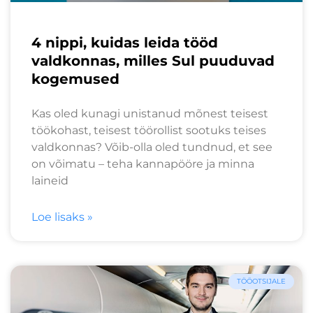
4 nippi, kuidas leida tööd
valdkonnas, milles Sul puuduvad
kogemused
Kas oled kunagi unistanud mõnest teisest
töökohast, teisest töörollist sootuks teises
valdkonnas? Võib-olla oled tundnud, et see
on võimatu – teha kannapööre ja minna
laineid
Loe lisaks »
TÖÖOTSIJALE