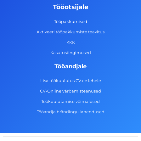
o
g
d
b
Tööotsijale
o
r
i
e
k
a
n
Tööpakkumised
-
m
Aktiveeri tööpakkumiste teavitus
f
KKK
Kasutustingimused
Tööandjale
Lisa töökuulutus CV.ee lehele
CV-Online värbamisteenused
Töökuulutamise võimalused
Tööandja brändingu lahendused