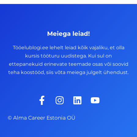
Meiega leiad!
Tööelublogi.ee lehelt leiad kõik vajaliku, et olla
kursis tööturu uudistega. Kui sul on
ettepanekuid erinevate teemade osas või soovid
teha koostööd, siis võta meiega julgelt ühendust.
F
I
L
Y
a
n
i
o
c
s
n
u
© Alma Career Estonia OÜ
e
t
k
t
b
a
e
u