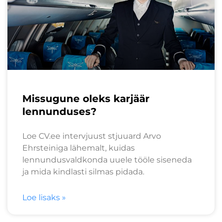
Missugune oleks karjäär
lennunduses?
Loe CV.ee intervjuust stjuuard Arvo
Ehrsteiniga lähemalt, kuidas
lennundusvaldkonda uuele tööle siseneda
ja mida kindlasti silmas pidada.
Loe lisaks »