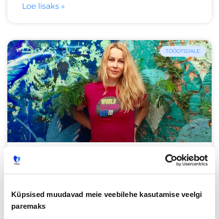
Loe lisaks »
TÖÖOTSIJALE
Heidi Solba – naine, kes liigutab
150 mäge korraga
Küpsised muudavad meie veebilehe kasutamise veelgi
paremaks
Heidi Solba on Maailmakoristuspäeva