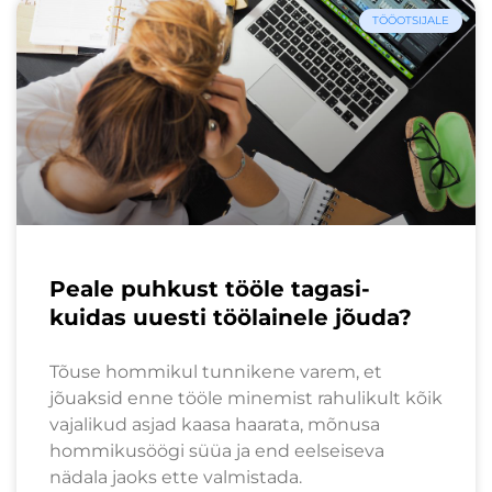
TÖÖOTSIJALE
Peale puhkust tööle tagasi-
kuidas uuesti töölainele jõuda?
Tõuse hommikul tunnikene varem, et
jõuaksid enne tööle minemist rahulikult kõik
vajalikud asjad kaasa haarata, mõnusa
hommikusöögi süüa ja end eelseiseva
nädala jaoks ette valmistada.