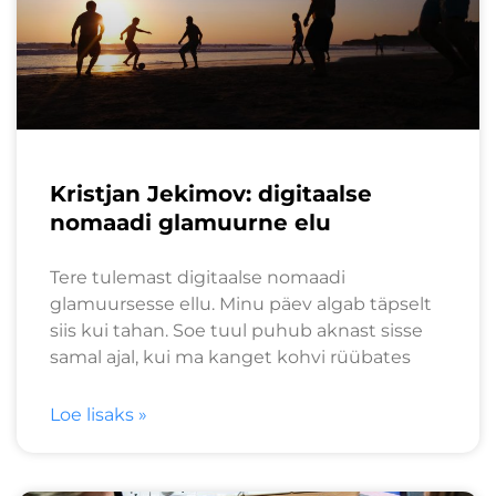
Kristjan Jekimov: digitaalse
nomaadi glamuurne elu
Tere tulemast digitaalse nomaadi
glamuursesse ellu. Minu päev algab täpselt
siis kui tahan. Soe tuul puhub aknast sisse
samal ajal, kui ma kanget kohvi rüübates
Loe lisaks »