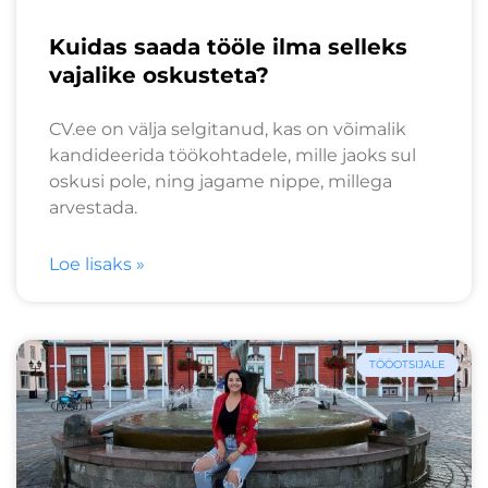
Kuidas saada tööle ilma selleks
vajalike oskusteta?
CV.ee on välja selgitanud, kas on võimalik
kandideerida töökohtadele, mille jaoks sul
oskusi pole, ning jagame nippe, millega
arvestada.
Loe lisaks »
TÖÖOTSIJALE