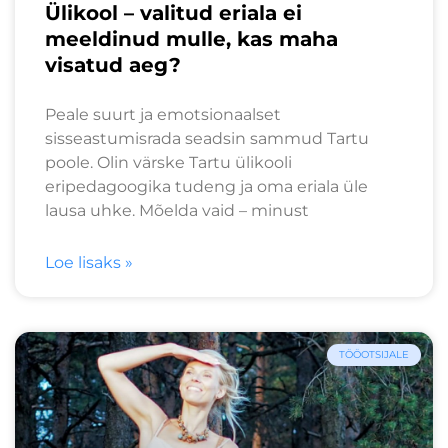
Ülikool – valitud eriala ei
meeldinud mulle, kas maha
visatud aeg?
Peale suurt ja emotsionaalset
sisseastumisrada seadsin sammud Tartu
poole. Olin värske Tartu ülikooli
eripedagoogika tudeng ja oma eriala üle
lausa uhke. Mõelda vaid – minust
Loe lisaks »
TÖÖOTSIJALE