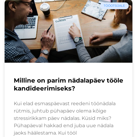
TÖÖOTSIJALE
Milline on parim nädalapäev tööle
kandideerimiseks?
Kui elad esmaspäevast reedeni töönädala
rütmis, juhtub pühapäev olema kõige
stressirikkam päev nädalas. Küsid miks?
Pühapäeval hakkad end juba uue nädala
jaoks häälestama. Kui tööl