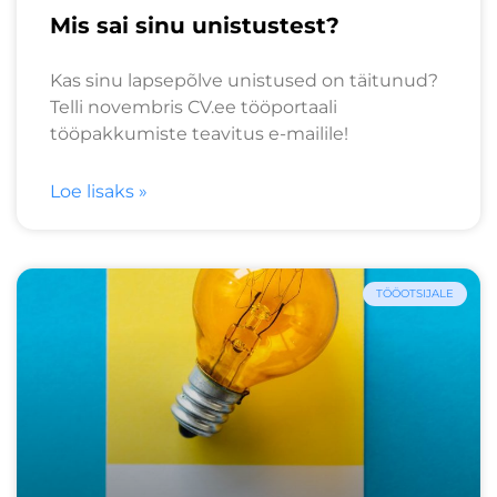
Mis sai sinu unistustest?
Kas sinu lapsepõlve unistused on täitunud?
Telli novembris CV.ee tööportaali
tööpakkumiste teavitus e-mailile!
Loe lisaks »
TÖÖOTSIJALE