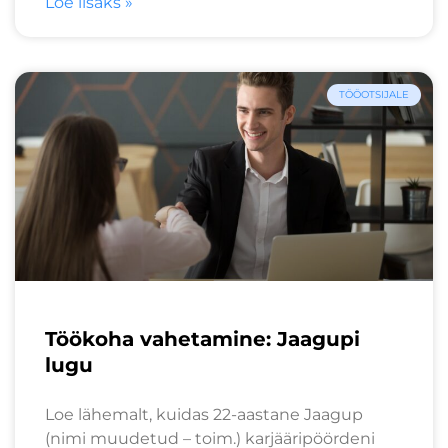
Loe lisaks »
TÖÖOTSIJALE
Töökoha vahetamine: Jaagupi
lugu
Loe lähemalt, kuidas 22-aastane Jaagup
(nimi muudetud – toim.) karjääripöördeni