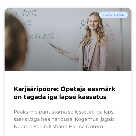
TÖÖOTSIJALE
Karjääripööre: Õpetaja eesmärk
on tagada iga lapse kaasatus
Peaksime panustama sellesse, et iga laps
saaks väga hea hariduse. Kogemusi jagab
Noored Kooli vilistlane Hanna Nõmm.