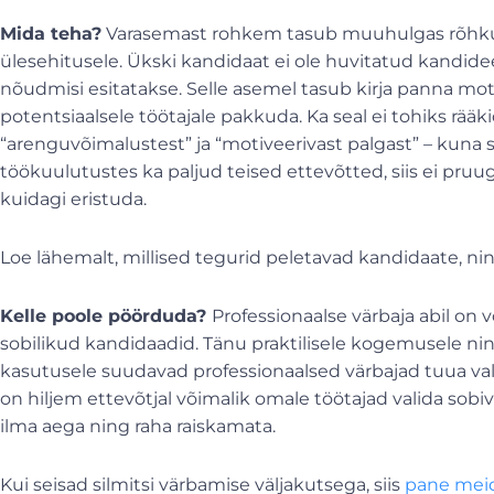
Mida teha?
Varasemast rohkem tasub muuhulgas rõhku
ülesehitusele. Ükski kandidaat ei ole huvitatud kandid
nõudmisi esitatakse. Selle asemel tasub kirja panna mot
potentsiaalsele töötajale pakkuda. Ka seal ei tohiks rä
“arenguvõimalustest” ja “motiveerivast palgast” – kun
töökuulutustes ka paljud teised ettevõtted, siis ei pru
kuidagi eristuda.
Loe lähemalt, millised tegurid peletavad kandidaate, ni
Kelle poole pöörduda?
Professionaalse värbaja abil on v
sobilikud kandidaadid. Tänu praktilisele kogemusele ni
kasutusele suudavad professionaalsed värbajad tuua val
on hiljem ettevõtjal võimalik omale töötajad valida sob
ilma aega ning raha raiskamata.
Kui seisad silmitsi värbamise väljakutsega, siis
pane meid