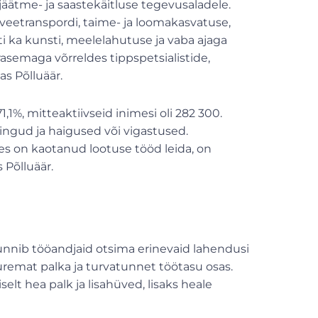
jäätme- ja saastekäitluse tegevusaladele.
veetranspordi, taime- ja loomakasvatuse,
i ka kunsti, meelelahutuse ja vaba ajaga
asemaga võrreldes tippspetsialistide,
sas Põlluäär.
1%, mitteaktiivseid inimesi oli 282 300.
ingud ja haigused või vigastused.
kes on kaotanud lootuse tööd leida, on
 Põlluäär.
nnib tööandjaid otsima erinevaid lahendusi
remat palka ja turvatunnet töötasu osas.
elt hea palk ja lisahüved, lisaks heale