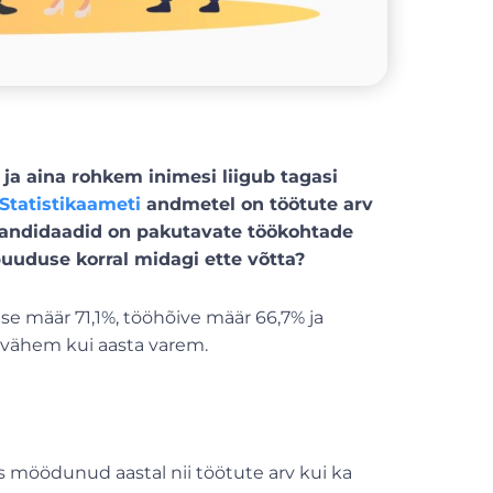
ja aina rohkem inimesi liigub tagasi
Statistikaameti
andmetel on töötute arv
 kandidaadid on pakutavate töökohtade
uduse korral midagi ette võtta?
ise määr 71,1%, tööhõive määr 66,7% ja
a vähem kui aasta varem.
 möödunud aastal nii töötute arv kui ka