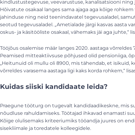
kindlustustegevuse, veevarustuse, kanalisatsiooni ning 
Hõivatute osakaal langes sama ajaga aga kõige rohkem 
jahinduse ning neid teenindavatel tegevusaladel, samut
seotud tegevusaladel. „Ametialade järgi kasvas aasta var
oskus- ja käsitööliste osakaal, vähemaks jäi aga juhte,“ li
Tööjõus osalemise määr langes 2020. aastaga võrreldes 71,
Peamised mitteaktiivsuse põhjused olid pensioniiga, õp
„Heitunuid oli mullu oli 8900, mis tähendab, et isikuid, 
võrreldes varasema aastaga ligi kaks korda rohkem,“ lisas
Kuidas siiski kandidaate leida?
Praegune tööturg on tugevalt kandidaadikeskne, mis su
nõudluse rahuldamiseks. Töötajad ihkavad enamasti suu
Kõige olulisemaks kriteeriumiks tööandja juures on endis
sisekliimale ja toredatele kolleegidele.