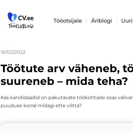
Skip
to
content
Tööotsijale
Äriblogi
Uur
16/02/2022
Töötute arv väheneb, 
suureneb – mida teha?
Kas kandidaadid on pakutavate töökohtade osas valiv
puuduse korral midagi ette võtta?