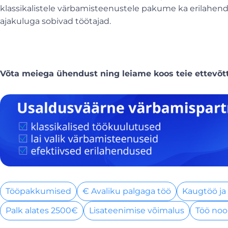
klassikalistele värbamisteenustele pakume ka erilahendu
ajakuluga sobivad töötajad.
Võta meiega ühendust ning leiame koos teie ettevõt
Tööpakkumised
€ Avaliku palgaga töö
Kaugtöö ja
Palk alates 2500€
Lisateenimise võimalus
Töö noo