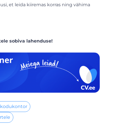
si, et leida kiiremas korras ning vähima
tele sobiva lahenduse!
 kodukontor
rtele