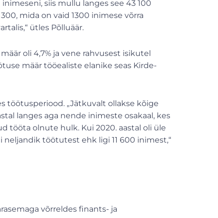
 inimeseni, siis mullu langes see 43 100
6 300, mida on vaid 1300 inimese võrra
alis,“ ütles Põlluäär.
 määr oli 4,7% ja vene rahvusest isikutel
ötuse määr tööealiste elanike seas Kirde-
s töötusperiood. „Jätkuvalt ollakse kõige
astal langes aga nende inimeste osakaal, kes
 tööta olnute hulk. Kui 2020. aastal oli üle
i neljandik töötutest ehk ligi 11 600 inimest,“
rasemaga võrreldes finants- ja