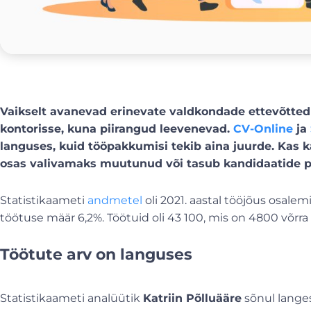
Vaikselt avanevad erinevate valdkondade ettevõtted 
kontorisse, kuna piirangud leevenevad.
CV-Online
ja
languses, kuid tööpakkumisi tekib aina juurde. Kas
osas valivamaks muutunud või tasub kandidaatide pu
Statistikaameti
andmetel
oli 2021. aastal tööjõus osalem
töötuse määr 6,2%. Töötuid oli 43 100, mis on 4800 võrr
Töötute arv on languses
Statistikaameti analüütik
Katriin Põlluääre
sõnul langes