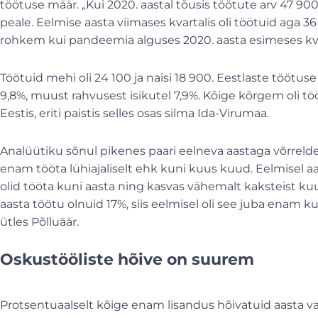
töötuse määr. „Kui 2020. aastal tõusis töötute arv 47 900
peale. Eelmise aasta viimases kvartalis oli töötuid aga 3
rohkem kui pandeemia alguses 2020. aasta esimeses kvart
Töötuid mehi oli 24 100 ja naisi 18 900. Eestlaste töötuse
9,8%, muust rahvusest isikutel 7,9%. Kõige kõrgem oli tö
Eestis, eriti paistis selles osas silma Ida-Virumaa.
Analüütiku sõnul pikenes paari eelneva aastaga võrrelde
enam tööta lühiajaliselt ehk kuni kuus kuud. Eelmisel a
olid tööta kuni aasta ning kasvas vähemalt kaksteist kuud
aasta töötu olnuid 17%, siis eelmisel oli see juba enam ku
ütles Põlluäär.
Oskustööliste hõive on suurem
Protsentuaalselt kõige enam lisandus hõivatuid aasta va