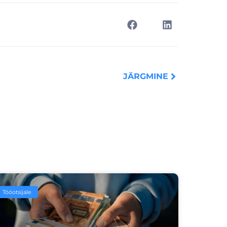
Next
JÄRGMINE
Tööotsijale