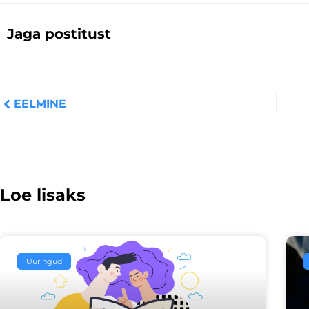
Jaga postitust
Prev
EELMINE
Loe lisaks
Uuringud