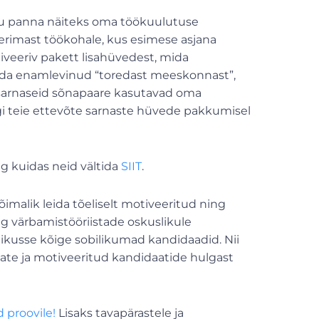
 panna näiteks oma töökuulutuse
eerimast töökohale, kus esimese asjana
iveeriv pakett lisahüvedest, mida
äkida enamlevinud “toredast meeskonnast”,
a sarnaseid sõnapaare kasutavad oma
ugi teie ettevõte sarnaste hüvede pakkumisel
ng kuidas neid vältida
SIIT
.
õimalik leida tõeliselt motiveeritud ning
ng värbamistööriistade oskuslikule
ikusse kõige sobilikumad kandidaadid. Nii
ivate ja motiveeritud kandidaatide hulgast
 proovile!
Lisaks tavapärastele ja