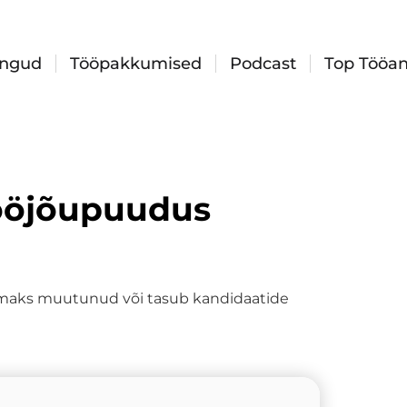
ingud
Tööpakkumised
Podcast
Top Tööan
tööjõupuudus
amaks muutunud või tasub kandidaatide