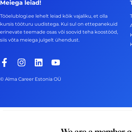
Meiega leiad!
Tööelublogi.ee lehelt leiad kõik vajaliku, et olla
kursis tööturu uudistega. Kui sul on ettepanekuid
erinevate teemade osas või soovid teha koostööd,
siis võta meiega julgelt ühendust.
F
I
L
Y
a
n
i
o
c
s
n
u
© Alma Career Estonia OÜ
e
t
k
t
b
a
e
u
o
g
d
b
o
r
i
e
k
a
n