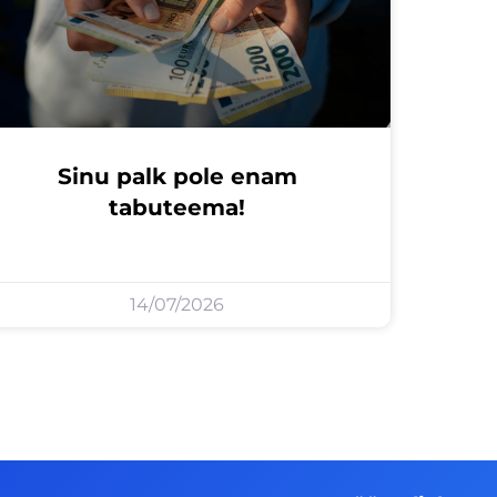
Sinu palk pole enam
tabuteema!
14/07/2026