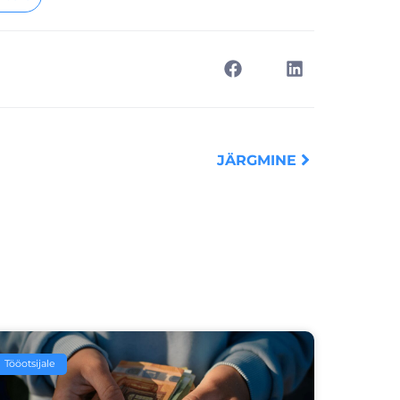
Next
JÄRGMINE
Tööotsijale