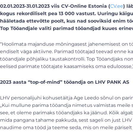
02.01.2023-31.01.2023 viis CV-Online Estonia (
CV.ee
) l
kogus rekordiliselt pea 13 000 vastust. Uuringu käigu
hääletada ettevõtte poolt, kus nad sooviksid enim töö
Top Tööandjale valiti parimad tööandjad kuues erinev
“Hoolimata majanduse mõningasest jahenemisest on tööt
endiselt väga aktiivne. Parimad töötajad teevad enne 
tööandjale põhjaliku taustakontrolli. Top Tööandjaks no
eelised parimate töötajate kaasamiseks oma eduloosse,
2023 aasta “top-of-mind” tööandja on LHV PANK AS
LHV personalijuhi kohusetäitja Age Leedo sõnul on pari
„Kui mullune parima tööandja nimetus valmistas meile 
see, et oleme parimaks tööandjaks ka jäänud. Kõik alga
mida pangana tahame pakkuda, sest sageli on just LHV k
naudime oma tööd ja teeme seda, mis on meile päriselt ol