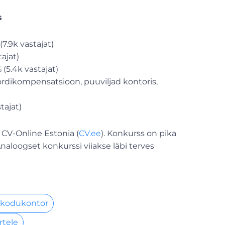
s
7.9k vastajat)
ajat)
(5.4k vastajat)
ordikompensatsioon, puuviljad kontoris,
tajat)
 CV-Online Estonia (
CV.ee
). Konkurss on pika
Analoogset konkurssi viiakse läbi terves
 kodukontor
rtele