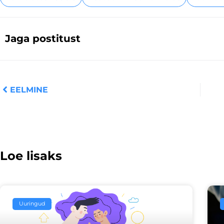
Jaga postitust
Prev
EELMINE
Loe lisaks
Uuringud