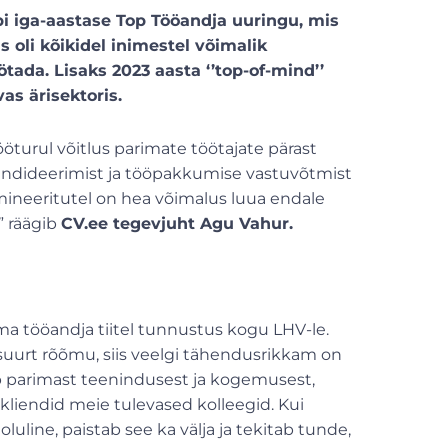
äbi iga-aastase Top Tööandja uuringu, mis
s oli kõikidel inimestel võimalik
tada. Lisaks 2023 aasta ‘’top-of-mind’’
as ärisektoris.
urul võitlus parimate töötajate pärast
kandideerimist ja tööpakkumise vastuvõtmist
mineeritutel on hea võimalus luua endale
” räägib
CV.ee tegevjuht Agu Vahur.
ma tööandja tiitel tunnustus kogu LHV-le.
suurt rõõmu, siis veelgi tähendusrikkam on
b parimast teenindusest ja kogemusest,
liendid meie tulevased kolleegid. Kui
uline, paistab see ka välja ja tekitab tunde,