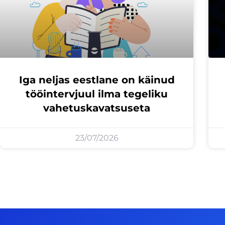
Iga neljas eestlane on käinud
tööintervjuul ilma tegeliku
vahetuskavatsuseta
23/07/2026