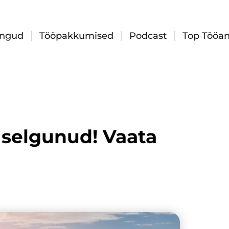
ingud
Tööpakkumised
Podcast
Top Tööan
 selgunud! Vaata