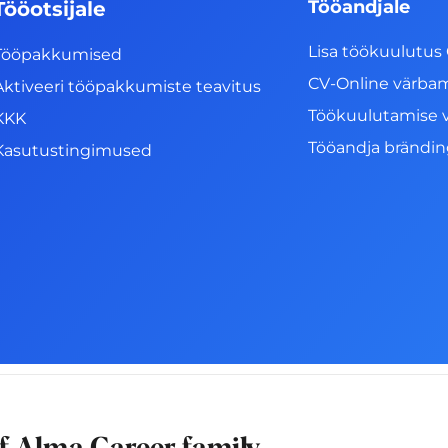
Tööandjale
Tööotsijale
Lisa töökuulutus 
Tööpakkumised
CV-Online värba
Aktiveeri tööpakkumiste teavitus
Töökuulutamise 
KKK
Tööandja brändi
Kasutustingimused