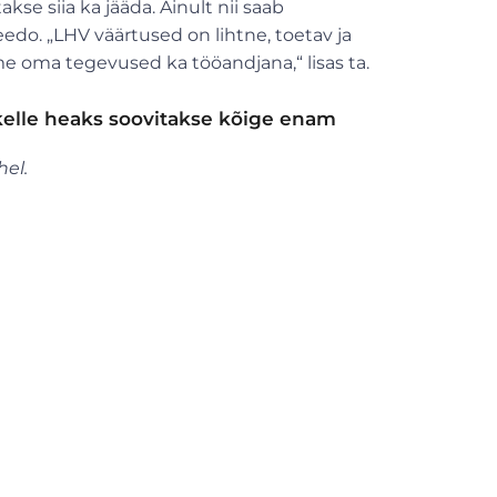
takse siia ka jääda. Ainult nii saab
Leedo. „LHV väärtused on lihtne, toetav ja
e oma tegevused ka tööandjana,“ lisas ta.
 kelle heaks soovitakse kõige enam
hel.