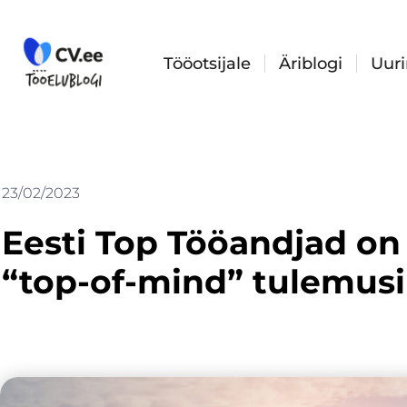
Skip
to
content
Tööotsijale
Äriblogi
Uur
23/02/2023
Eesti Top Tööandjad on
“top-of-mind” tulemusi