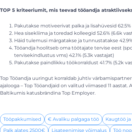
TOP 5 kriteeriumit, mis teevad tööandja atraktiivsek
Pakutakse motiveerivat palka ja lisahüvesid 62.5% (
Hea sisekliima ja toredad kolleegid 52.6% (6.6k vast
Häid tulemusi märgatakse ja tunnustatakse 42.9% 
Tööandja hoolitseb oma töötajate tervise eest (sp
tervisekindlustus vms) 42.1% (5.3k vastajat)
Pakutakse paindlikku töökorraldust 41.7% (5.2k vas
Top Tööandja uuringut korraldab juhtiv värbamispartner
ajalooga – Top Tööandjaid on valitud viimased 11 aastat. 
Baltikumis katusbrändina Top Employer.
Tööpakkumised
€ Avaliku palgaga töö
Kaugtöö ja
Palk alates 2500€
Lisateenimise võimalus
Töö noo