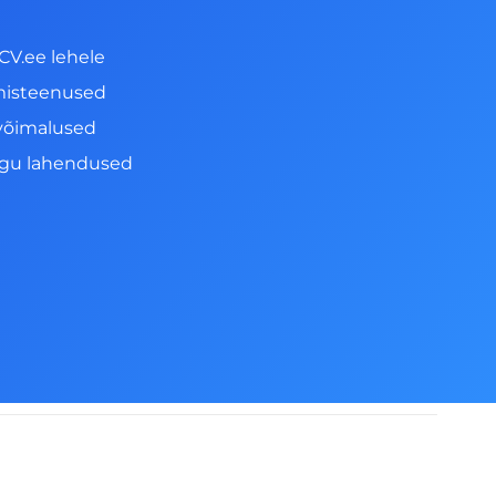
CV.ee lehele
misteenused
võimalused
ngu lahendused