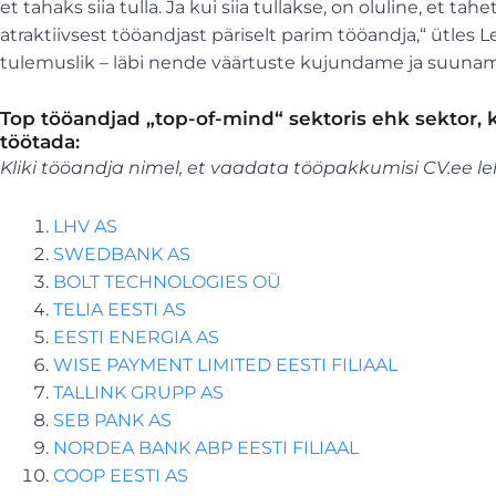
et tahaks siia tulla. Ja kui siia tullakse, on oluline, et tahe
atraktiivsest tööandjast päriselt parim tööandja,“ ütles 
tulemuslik – läbi nende väärtuste kujundame ja suunam
Top tööandjad „top-of-mind“ sektoris ehk sektor,
töötada:
Kliki tööandja nimel, et vaadata tööpakkumisi CV.ee le
LHV AS
SWEDBANK AS
BOLT TECHNOLOGIES OÜ
TELIA EESTI AS
EESTI ENERGIA AS
WISE PAYMENT LIMITED EESTI FILIAAL
TALLINK GRUPP AS
SEB PANK AS
NORDEA BANK ABP EESTI FILIAAL
COOP EESTI AS