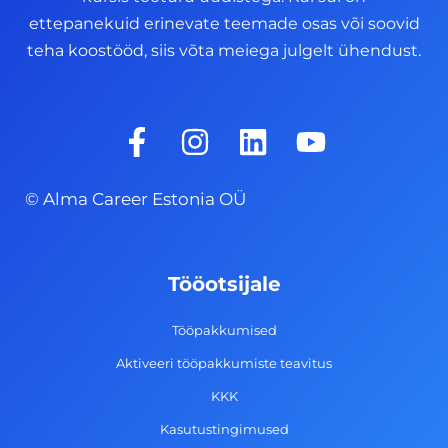
ettepanekuid erinevate teemade osas või soovid
teha koostööd, siis võta meiega julgelt ühendust.
F
I
L
Y
a
n
i
o
c
s
n
u
© Alma Career Estonia OÜ
e
t
k
t
b
a
e
u
o
g
d
b
Tööotsijale
o
r
i
e
k
a
n
Tööpakkumised
-
m
Aktiveeri tööpakkumiste teavitus
f
KKK
Kasutustingimused