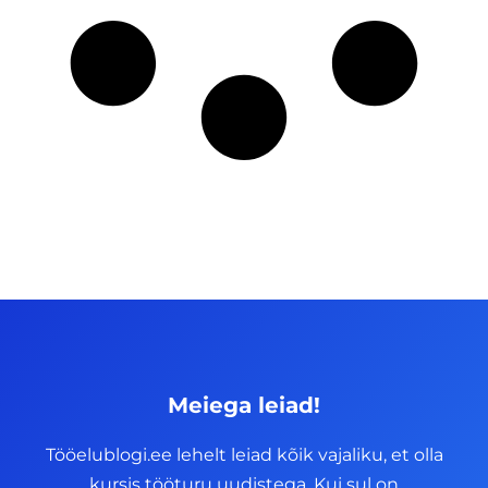
Meiega leiad!
Tööelublogi.ee lehelt leiad kõik vajaliku, et olla
kursis tööturu uudistega. Kui sul on