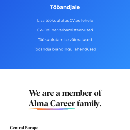
Tööandjale
Lisa töökuulutus CV.ee lehele
CV-Online värbamisteenused
Töökuulutamise võimalused
Tööandja brändingu lahendused
We are a member of
Alma Career
family.
Central Europe