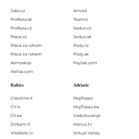
Jobs.cz
Arnold
Profesia.sk
Teamio
Profesia.cz
Seduo.cz
Prace.cz
Seduo.sk
Práca za rohom
Platy.cz
Práce za rohem
Platy.sk
Atmoskop
Paylab.com
Nelisa.com
Baltics
Adriatic
CVonline.lt
MojPosao
CV.lv
MojPosao.ba
CV.ee
Vrabotuvanje
Dirbam.It
Hercul.hr
Visidarbi.lv
Virtual Valley