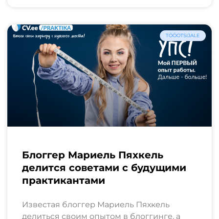
TÖÖOTSIJALE
Блоггер Мариель Пяхкель
делится советами с будущими
практикантами
Известая блоггер Мариель Пяхкель
делиться своим опытом в блоггинге, а