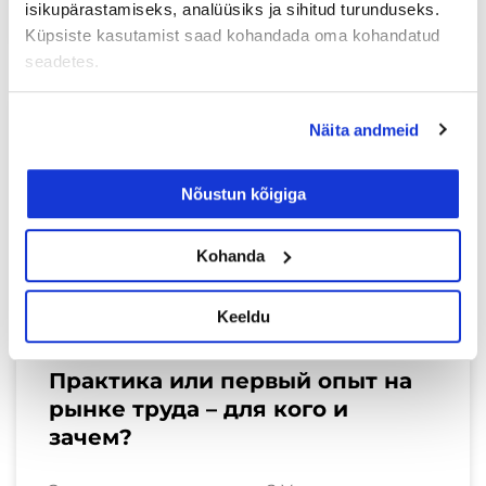
isikupärastamiseks, analüüsiks ja sihitud turunduseks.
Loe lisaks »
Küpsiste kasutamist saad kohandada oma kohandatud
seadetes.
TÖÖOTSIJALE
Näita andmeid
Nõustun kõigiga
Kohanda
Keeldu
Практика или первый опыт на
рынке труда – для кого и
зачем?