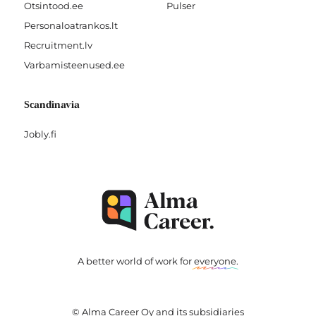
Otsintood.ee
Pulser
Personaloatrankos.lt
Recruitment.lv
Varbamisteenused.ee
Scandinavia
Jobly.fi
A better world of work for
everyone
.
© Alma Career Oy and its subsidiaries