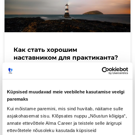
Как стать хорошим
наставником для практиканта?
3 совета
Процесс, в котором более
информированный человек помогает
Küpsised muudavad meie veebilehe kasutamise veelgi
управлять менее опытным человеком,
paremaks
называется наставничеством. Это
Kui mõistame paremini, mis sind huvitab, näitame sulle
партнерство между двумя людьми для
asjakohasemat sisu. Klõpsates nuppu „Nõustun kõigiga“,
обучения и развития. Это предполагает,
annate ettevõttele Alma Career ja teistele selle ärigrupi
что
ettevõtetele nõusoleku kasutada küpsiseid