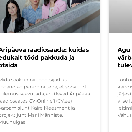
Äripäeva raadiosaade: kuidas
Agu 
edukalt tööd pakkuda ja
värb
otsida
tule
Mida saaksid nii tööotsijad kui
Töötu
tööandjad paremini teha, et soovitud
kandi
tulemus saavutada, arutlevad Äripäeva
järjes
raadiosaates CV-Online’i (CV.ee)
viise 
värbamisjuht Kaire Kleesment ja
leidm
projektijuht Marii Männiste.
Vahur
Muuhulgas