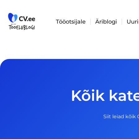
Skip
to
content
Tööotsijale
Äriblogi
Uur
Kõik kat
Siit leiad kõik