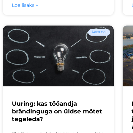
Loe lisaks »
ÄRIBLOGI
Uuring: kas tööandja
brändinguga on üldse mõtet
tegeleda?