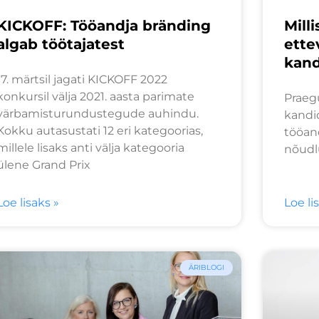
KICKOFF: Tööandja bränding
Mill
algab töötajatest
ette
kand
17. märtsil jagati KICKOFF 2022
konkursil välja 2021. aasta parimate
Praeg
värbamisturundustegude auhindu.
kandi
Kokku autasustati 12 eri kategoorias,
tööan
millele lisaks anti välja kategooria
nõudl
ülene Grand Prix
Loe lisaks »
Loe li
ÄRIBLOGI