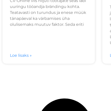
CV-Online viis hiljuti töötajate seas läbi
uuringu tööandja brändingu kohta.
Teatavasti on turundus ja enese müük
tänapäeval ka värbamises üha
olulisemaks muutuv faktor. Seda eriti
Loe lisaks »