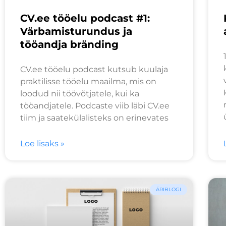
CV.ee tööelu podcast #1:
Värbamisturundus ja
tööandja bränding
CV.ee tööelu podcast kutsub kuulaja
praktilisse tööelu maailma, mis on
loodud nii töövõtjatele, kui ka
tööandjatele. Podcaste viib läbi CV.ee
tiim ja saatekülalisteks on erinevates
Loe lisaks »
ÄRIBLOGI