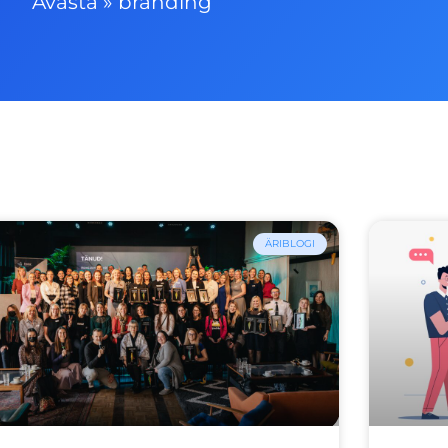
Avasta
»
bränding
ÄRIBLOGI