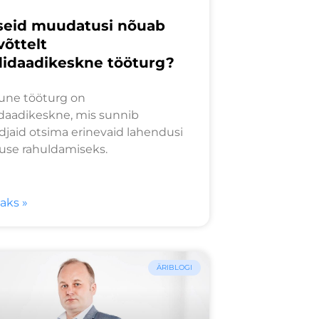
iseid muudatusi nõuab
võttelt
idaadikeskne tööturg?
une tööturg on
daadikeskne, mis sunnib
djaid otsima erinevaid lahendusi
use rahuldamiseks.
saks »
ÄRIBLOGI