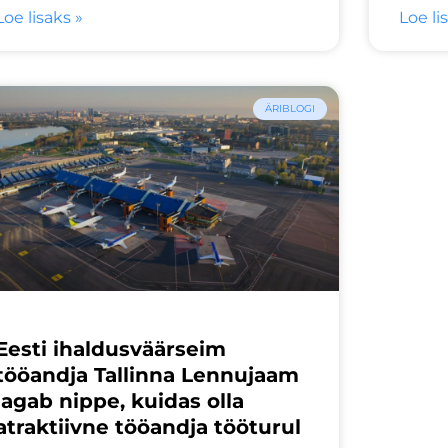
Loe lisaks »
Loe li
ÄRIBLOGI
Eesti ihaldusväärseim
tööandja Tallinna Lennujaam
jagab nippe, kuidas olla
atraktiivne tööandja tööturul