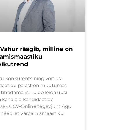
Vahur räägib, milline on
amismaastiku
vikutrend
ru konkurents ning võitlus
daatide pärast on muutumas
t tihedamaks. Tuleb leida uusi
ja kanaleid kandidaatide
iseks. CV-Online tegevjuht Agu
 näeb, et värbamismaastikul