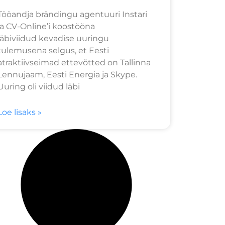
Tööandja brändingu agentuuri Instari
ja CV-Online’i koostööna
läbiviidud kevadise uuringu
tulemusena selgus, et Eesti
atraktiivseimad ettevõtted on Tallinna
Lennujaam, Eesti Energia ja Skype.
Uuring oli viidud läbi
Loe lisaks »