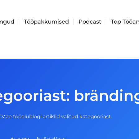
ingud
Tööpakkumised
Podcast
Top Tööan
egooriast: brändin
 CV.ee tööelublogi artiklid valitud kategooriast.