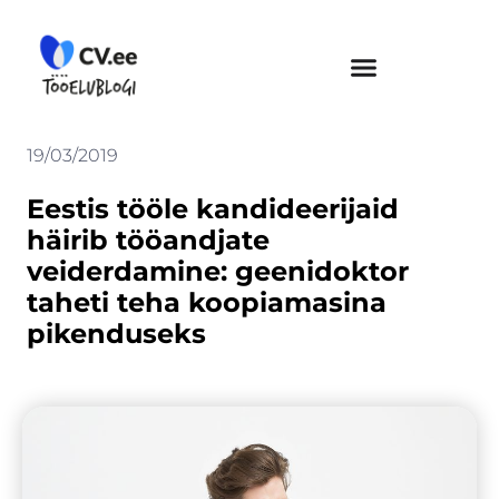
Skip
to
content
19/03/2019
Eestis tööle kandideerijaid
häirib tööandjate
veiderdamine: geenidoktor
taheti teha koopiamasina
pikenduseks