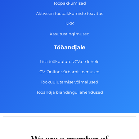
k
a
n
Tööpakkumised
-
m
Aktiveeri tööpakkumiste teavitus
f
KKK
Kasutustingimused
Tööandjale
Lisa töökuulutus CV.ee lehele
CV-Online värbamisteenused
Töökuulutamise võimalused
Tööandja brändingu lahendused