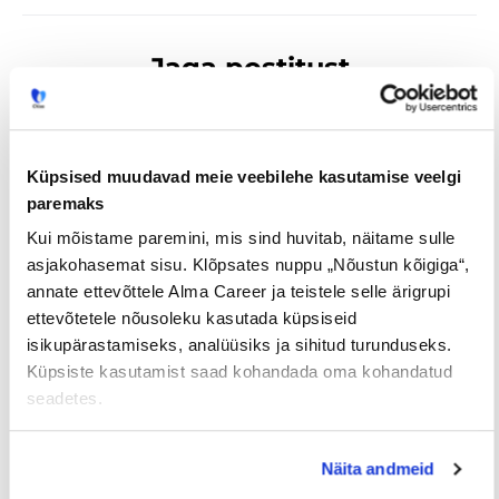
Jaga postitust
Küpsised muudavad meie veebilehe kasutamise veelgi
Prev
Nex
paremaks
EELMINE
JÄRGMINE
Kui mõistame paremini, mis sind huvitab, näitame sulle
asjakohasemat sisu. Klõpsates nuppu „Nõustun kõigiga“,
annate ettevõttele Alma Career ja teistele selle ärigrupi
ettevõtetele nõusoleku kasutada küpsiseid
isikupärastamiseks, analüüsiks ja sihitud turunduseks.
Küpsiste kasutamist saad kohandada oma kohandatud
Loe lisaks
seadetes.
Näita andmeid
Uuringud