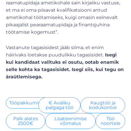
raamatupidaja ametikohale sain kirjaliku vastuse,
et ma ei oma piisavat kvalifikatsiooni antud
ametikohal töötamiseks, kuigi omasin eelnevalt
pikaajalist pearaamatupidaja ja finantsjuhina
töötamise kogemust“.
Vastanute tagasisidest jääb silma, et enim
häirivaks loetakse puudulikku tagasisidet.
Isegi
kui kandidaat valituks ei osutu, ootab enamik
selle kohta ka tagasisidet. Isegi siis, kui tegu on
äraütlemisega.
Tööpakkumised
€ Avaliku
Kaugtöö ja
palgaga töö
kodukontor
Palk alates
Lisateenimise
Töö
2500€
võimalus
noortele