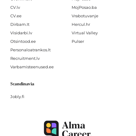
CV.lv
MojPosao.ba
CV.ee
Vrabotuvanje
Dirbam.It
Hercul.hr
Visidarbi.lv
Virtual Valley
Otsintood.ee
Pulser
Personaloatrankos.lt
Recruitment.lv
Varbamisteenused.ee
Scandinavia
Jobly.fi