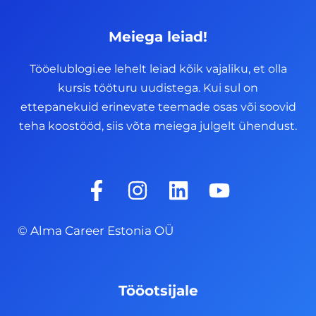
Meiega leiad!
Tööelublogi.ee lehelt leiad kõik vajaliku, et olla
kursis tööturu uudistega. Kui sul on
ettepanekuid erinevate teemade osas või soovid
teha koostööd, siis võta meiega julgelt ühendust.
F
I
L
Y
a
n
i
o
c
s
n
u
© Alma Career Estonia OÜ
e
t
k
t
b
a
e
u
o
g
d
b
Tööotsijale
o
r
i
e