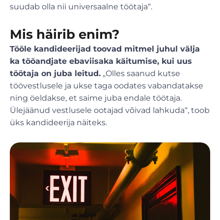
suudab olla nii universaalne töötaja“.
Mis häirib enim?
Tööle kandideerijad toovad mitmel juhul välja
ka tööandjate ebaviisaka käitumise, kui uus
töötaja on juba leitud.
„Olles saanud kutse
töövestlusele ja ukse taga oodates vabandatakse
ning öeldakse, et saime juba endale töötaja.
Ülejäänud vestlusele ootajad võivad lahkuda“, toob
üks kandideerija näiteks.