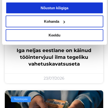
Nõustun kõigiga
Kohanda
Keeldu
Iga neljas eestlane on käinud
tööintervjuul ilma tegeliku
vahetuskavatsuseta
23/07/2026
Tööotsijale