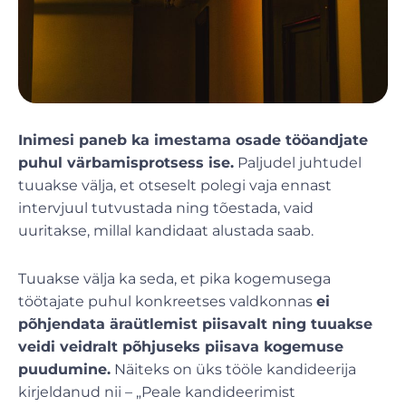
Inimesi paneb ka imestama osade tööandjate
puhul värbamisprotsess ise.
Paljudel juhtudel
tuuakse välja, et otseselt polegi vaja ennast
intervjuul tutvustada ning tõestada, vaid
uuritakse, millal kandidaat alustada saab.
Tuuakse välja ka seda, et pika kogemusega
töötajate puhul konkreetses valdkonnas
ei
põhjendata äraütlemist piisavalt ning tuuakse
veidi veidralt põhjuseks piisava kogemuse
puudumine.
Näiteks on üks tööle kandideerija
kirjeldanud nii – „Peale kandideerimist