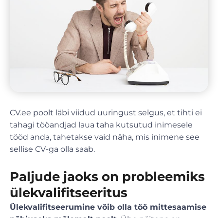
CV.ee poolt läbi viidud uuringust selgus, et tihti ei
tahagi tööandjad laua taha kutsutud inimesele
tööd anda, tahetakse vaid näha, mis inimene see
sellise CV-ga olla saab.
Paljude jaoks on probleemiks
ülekvalifitseeritus
Ülekvalifitseerumine võib olla töö mittesaamise