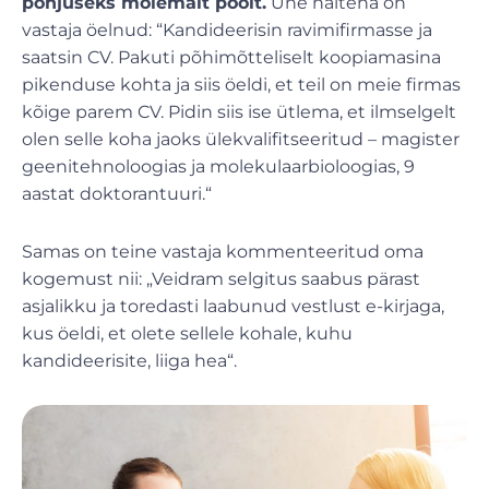
põhjuseks mõlemalt poolt.
Ühe näitena on
vastaja öelnud: “Kandideerisin ravimifirmasse ja
saatsin CV. Pakuti põhimõtteliselt koopiamasina
pikenduse kohta ja siis öeldi, et teil on meie firmas
kõige parem CV. Pidin siis ise ütlema, et ilmselgelt
olen selle koha jaoks ülekvalifitseeritud – magister
geenitehnoloogias ja molekulaarbioloogias, 9
aastat doktorantuuri.“
Samas on teine vastaja kommenteeritud oma
kogemust nii: „Veidram selgitus saabus pärast
asjalikku ja toredasti laabunud vestlust e-kirjaga,
kus öeldi, et olete sellele kohale, kuhu
kandideerisite, liiga hea“.