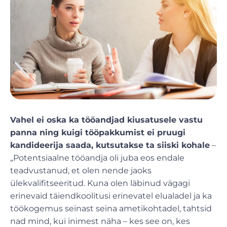
Vahel ei oska ka tööandjad kiusatusele vastu
panna ning kuigi tööpakkumist ei pruugi
kandideerija saada, kutsutakse ta siiski kohale
–
„Potentsiaalne tööandja oli juba eos endale
teadvustanud, et olen nende jaoks
ülekvalifitseeritud. Kuna olen läbinud vägagi
erinevaid täiendkoolitusi erinevatel elualadel ja ka
töökogemus seinast seina ametikohtadel, tahtsid
nad mind, kui inimest näha – kes see on, kes