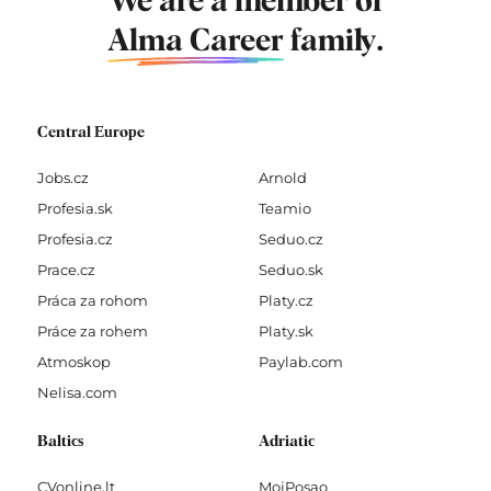
We are a member of
Alma Career
family.
Central Europe
Jobs.cz
Arnold
Profesia.sk
Teamio
Profesia.cz
Seduo.cz
Prace.cz
Seduo.sk
Práca za rohom
Platy.cz
Práce za rohem
Platy.sk
Atmoskop
Paylab.com
Nelisa.com
Baltics
Adriatic
CVonline.lt
MojPosao