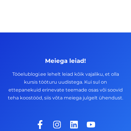
Meiega leiad!
Tööelublogi.ee lehelt leiad kõik vajaliku, et olla
kursis tööturu uudistega. Kui sul on
ettepanekuid erinevate teemade osas või soovid
teha koostööd, siis võta meiega julgelt ühendust.
F
I
L
Y
a
n
i
o