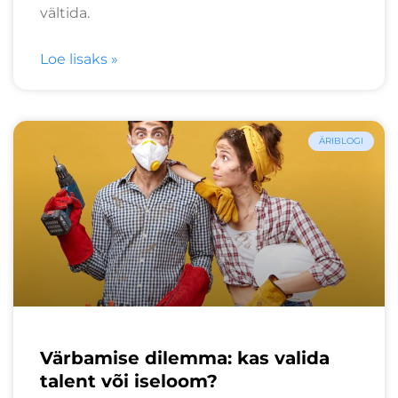
vältida.
Loe lisaks »
ÄRIBLOGI
Värbamise dilemma: kas valida
talent või iseloom?