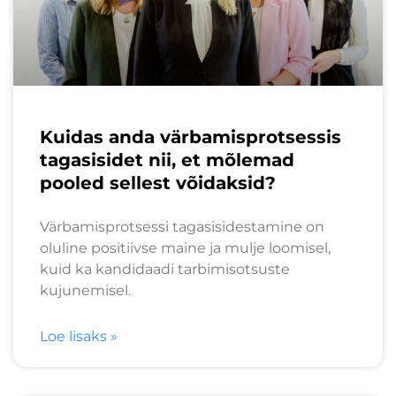
Kuidas anda värbamisprotsessis
tagasisidet nii, et mõlemad
pooled sellest võidaksid?
Värbamisprotsessi tagasisidestamine on
oluline positiivse maine ja mulje loomisel,
kuid ka kandidaadi tarbimisotsuste
kujunemisel.
Loe lisaks »