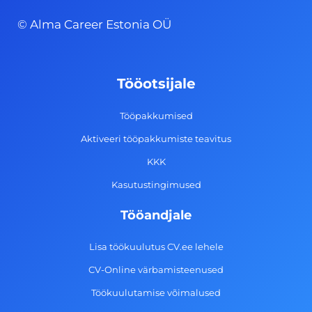
c
s
n
u
© Alma Career Estonia OÜ
e
t
k
t
b
a
e
u
o
g
d
b
Tööotsijale
o
r
i
e
k
a
n
Tööpakkumised
-
m
Aktiveeri tööpakkumiste teavitus
f
KKK
Kasutustingimused
Tööandjale
Lisa töökuulutus CV.ee lehele
CV-Online värbamisteenused
Töökuulutamise võimalused