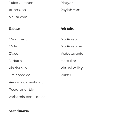
Práce za rohem
Platy.sk
Atmoskop
Paylab.com
Nelisa.com
Baltics
Adriatic
CVonline.lt
MojPosao
CV.lv
MojPosao.ba
CV.ee
Vrabotuvanje
Dirbam.It
Hercul.hr
Visidarbi.lv
Virtual Valley
Otsintood.ee
Pulser
Personaloatrankos.lt
Recruitment.lv
Varbamisteenused.ee
Scandinavia