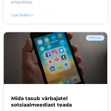
ettevõttes.
Loe lisaks »
ÄRIBLOGI
Mida tasub värbajatel
sotsiaalmeediast teada