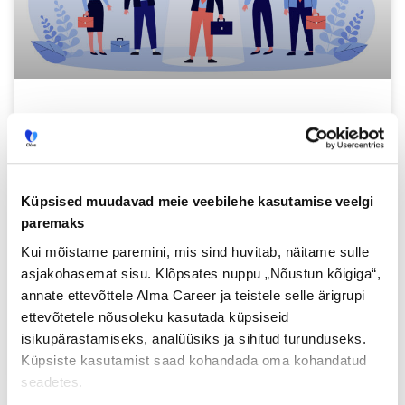
Mis seos on inimressursi
värbamisel ettevõtte
äristrateegiaga?
Küpsised muudavad meie veebilehe kasutamise veelgi
On ilmne, et organisatsiooni strateegia ja
paremaks
inimressursi juhtimispraktikate vahel on
Kui mõistame paremini, mis sind huvitab, näitame sulle
seos. Inimressursi juhtimise strateegia mitte
asjakohasemat sisu. Klõpsates nuppu „Nõustun kõigiga“,
ainult ei tulene ettevõtte äristrateegilisest
annate ettevõttele Alma Career ja teistele selle ärigrupi
suunitlusest, vaid annab sinna ka
ettevõtetele nõusoleku kasutada küpsiseid
isikupärastamiseks, analüüsiks ja sihitud turunduseks.
Loe lisaks »
Küpsiste kasutamist saad kohandada oma kohandatud
seadetes.