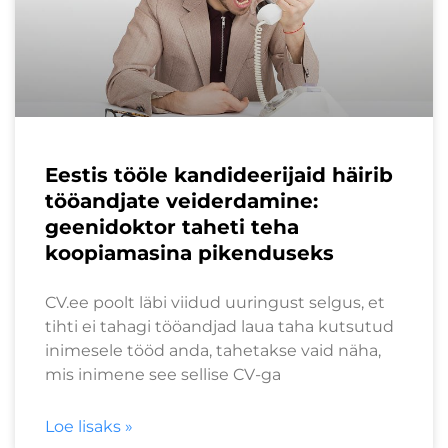
Eestis tööle kandideerijaid häirib
tööandjate veiderdamine:
geenidoktor taheti teha
koopiamasina pikenduseks
CV.ee poolt läbi viidud uuringust selgus, et
tihti ei tahagi tööandjad laua taha kutsutud
inimesele tööd anda, tahetakse vaid näha,
mis inimene see sellise CV-ga
Loe lisaks »