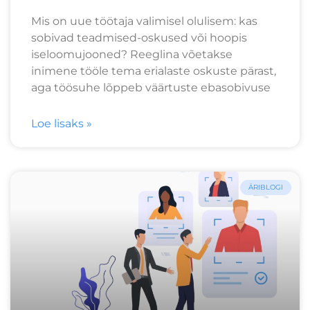
Mis on uue töötaja valimisel olulisem: kas
sobivad teadmised-oskused või hoopis
iseloomujooned? Reeglina võetakse
inimene tööle tema erialaste oskuste pärast,
aga töösuhe lõppeb väärtuste ebasobivuse
Loe lisaks »
ÄRIBLOGI