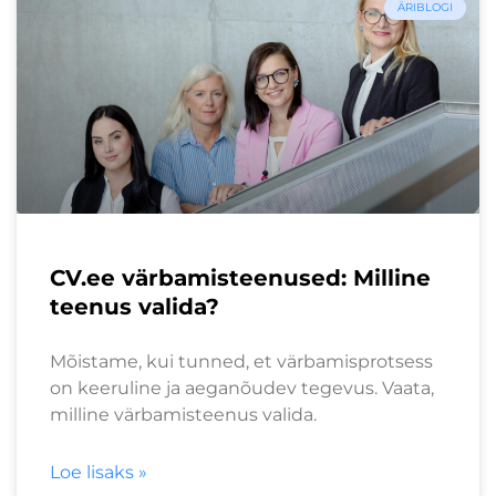
ÄRIBLOGI
CV.ee värbamisteenused: Milline
teenus valida?
Mõistame, kui tunned, et värbamisprotsess
on keeruline ja aeganõudev tegevus. Vaata,
milline värbamisteenus valida.
Loe lisaks »