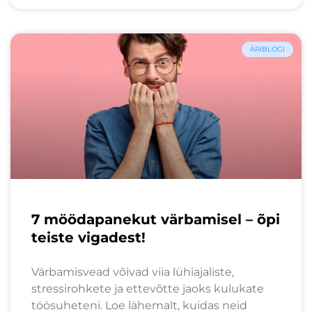
ÄRIBLOGI
7 möödapanekut värbamisel – õpi
teiste vigadest!
Värbamisvead võivad viia lühiajaliste,
stressirohkete ja ettevõtte jaoks kulukate
töösuheteni. Loe lähemalt, kuidas neid