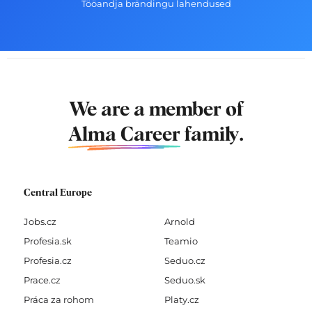
Tööandja brändingu lahendused
We are a member of
Alma Career
family.
Central Europe
Jobs.cz
Arnold
Profesia.sk
Teamio
Profesia.cz
Seduo.cz
Prace.cz
Seduo.sk
Práca za rohom
Platy.cz