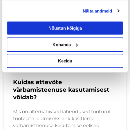
Näita andmeid
ÄRIBLOGI
Nõustun kõigiga
Kohanda
Keeldu
Kuidas ettevõte
värbamisteenuse kasutamisest
võidab?
Mis on alternatiivsed lahendused tööturul
töötajate leidmiseks ehk käsitleme
värbamisteenuse kasutamise eelised