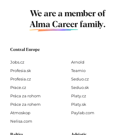
We are a member of
Alma Career
family.
Central Europe
Jobs.cz
Arnold
Profesia.sk
Teamio
Profesia.cz
Seduo.cz
Prace.cz
Seduo.sk
Práca za rohom
Platy.cz
Práce za rohem
Platy.sk
Atmoskop
Paylab.com
Nelisa.com
Baltics
Adriatic