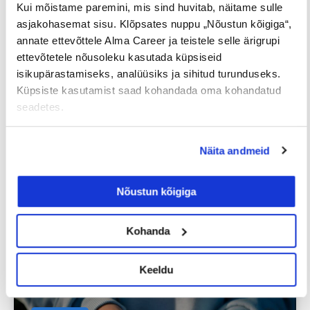
Kui mõistame paremini, mis sind huvitab, näitame sulle
asjakohasemat sisu. Klõpsates nuppu „Nõustun kõigiga“,
Uuringud
annate ettevõttele Alma Career ja teistele selle ärigrupi
ettevõtetele nõusoleku kasutada küpsiseid
isikupärastamiseks, analüüsiks ja sihitud turunduseks.
Küpsiste kasutamist saad kohandada oma kohandatud
seadetes.
Näita andmeid
Iga neljas eestlane on käinud
Nõustun kõigiga
tööintervjuul ilma tegeliku
vahetuskavatsuseta
Kohanda
23/07/2026
Keeldu