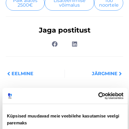
Palk alates
Lisateenimise
Töö
2500€
võimalus
noortele
Jaga postitust
Prev
Nex
EELMINE
JÄRGMINE
Loe lisaks
Küpsised muudavad meie veebilehe kasutamise veelgi
paremaks