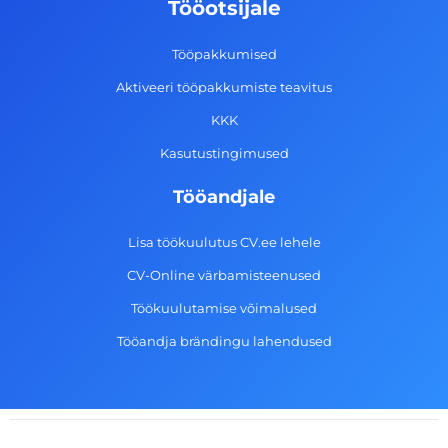
Tööotsijale
o
r
i
e
k
a
n
Tööpakkumised
-
m
Aktiveeri tööpakkumiste teavitus
f
KKK
Kasutustingimused
Tööandjale
Lisa töökuulutus CV.ee lehele
CV-Online värbamisteenused
Töökuulutamise võimalused
Tööandja brändingu lahendused