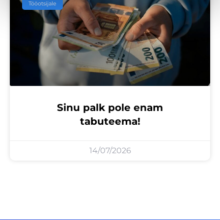
Tööotsijale
Sinu palk pole enam
tabuteema!
14/07/2026