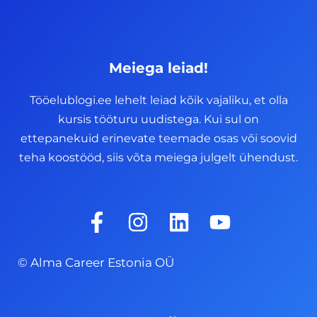
Meiega leiad!
Tööelublogi.ee lehelt leiad kõik vajaliku, et olla
kursis tööturu uudistega. Kui sul on
ettepanekuid erinevate teemade osas või soovid
teha koostööd, siis võta meiega julgelt ühendust.
F
I
L
Y
a
n
i
o
c
s
n
u
© Alma Career Estonia OÜ
e
t
k
t
b
a
e
u
o
g
d
b