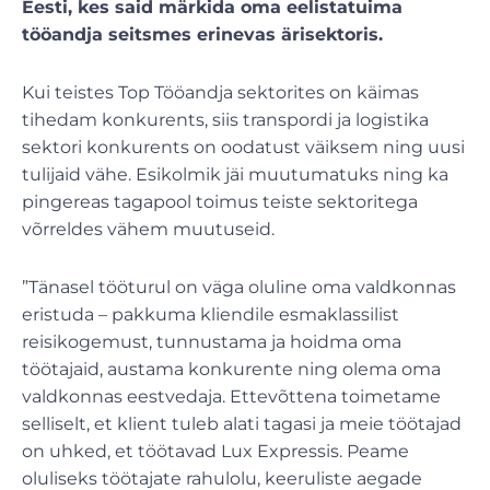
Eesti, kes said märkida oma eelistatuima
tööandja seitsmes erinevas ärisektoris.
Kui teistes Top Tööandja sektorites on käimas
tihedam konkurents, siis transpordi ja logistika
sektori konkurents on oodatust väiksem ning uusi
tulijaid vähe. Esikolmik jäi muutumatuks ning ka
pingereas tagapool toimus teiste sektoritega
võrreldes vähem muutuseid.
”Tänasel tööturul on väga oluline oma valdkonnas
eristuda – pakkuma kliendile esmaklassilist
reisikogemust, tunnustama ja hoidma oma
töötajaid, austama konkurente ning olema oma
valdkonnas eestvedaja. Ettevõttena toimetame
selliselt, et klient tuleb alati tagasi ja meie töötajad
on uhked, et töötavad Lux Expressis. Peame
oluliseks töötajate rahulolu, keeruliste aegade