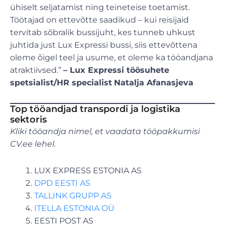
ühiselt seljatamist ning teineteise toetamist.
Töötajad on ettevõtte saadikud – kui reisijaid
tervitab sõbralik bussijuht, kes tunneb uhkust
juhtida just Lux Expressi bussi, siis ettevõttena
oleme õigel teel ja usume, et oleme ka tööandjana
atraktiivsed.”
– Lux Expressi töösuhete
spetsialist/HR specialist
Natalja Afanasjeva
Top tööandjad transpordi ja logistika
sektoris
Kliki tööandja nimel, et vaadata tööpakkumisi
CV.ee lehel.
LUX EXPRESS ESTONIA AS
DPD EESTI AS
TALLINK GRUPP AS
ITELLA ESTONIA OÜ
EESTI POST AS