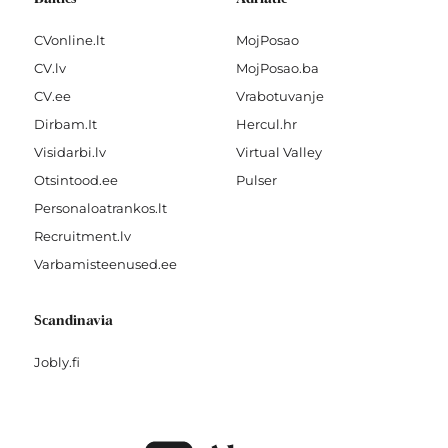
CVonline.lt
MojPosao
CV.lv
MojPosao.ba
CV.ee
Vrabotuvanje
Dirbam.It
Hercul.hr
Visidarbi.lv
Virtual Valley
Otsintood.ee
Pulser
Personaloatrankos.lt
Recruitment.lv
Varbamisteenused.ee
Scandinavia
Jobly.fi