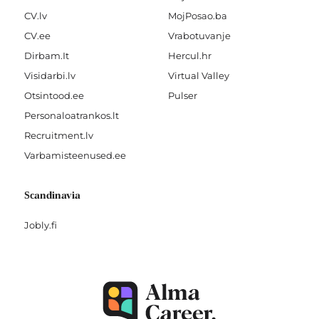
CV.lv
MojPosao.ba
CV.ee
Vrabotuvanje
Dirbam.It
Hercul.hr
Visidarbi.lv
Virtual Valley
Otsintood.ee
Pulser
Personaloatrankos.lt
Recruitment.lv
Varbamisteenused.ee
Scandinavia
Jobly.fi