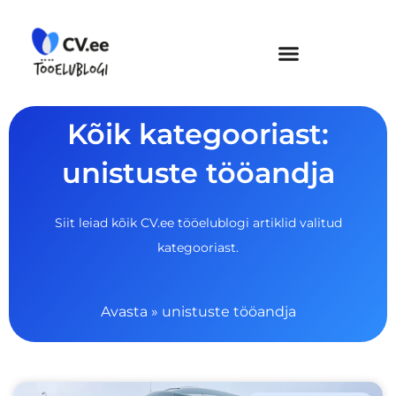
Skip
to
content
Kõik kategooriast:
unistuste tööandja
Siit leiad kõik CV.ee tööelublogi artiklid valitud
kategooriast.
Avasta
»
unistuste tööandja