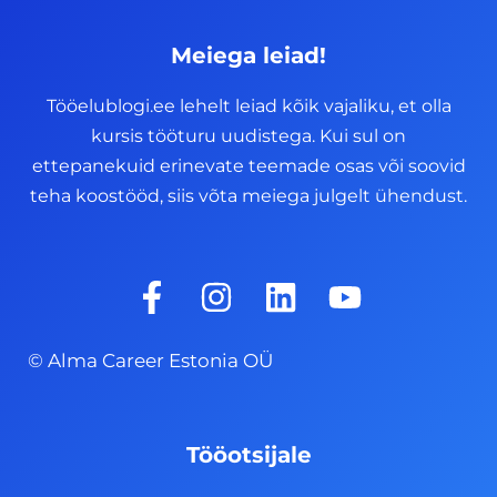
Meiega leiad!
Tööelublogi.ee lehelt leiad kõik vajaliku, et olla
kursis tööturu uudistega. Kui sul on
ettepanekuid erinevate teemade osas või soovid
teha koostööd, siis võta meiega julgelt ühendust.
F
I
L
Y
a
n
i
o
c
s
n
u
© Alma Career Estonia OÜ
e
t
k
t
b
a
e
u
o
g
d
b
Tööotsijale
o
r
i
e