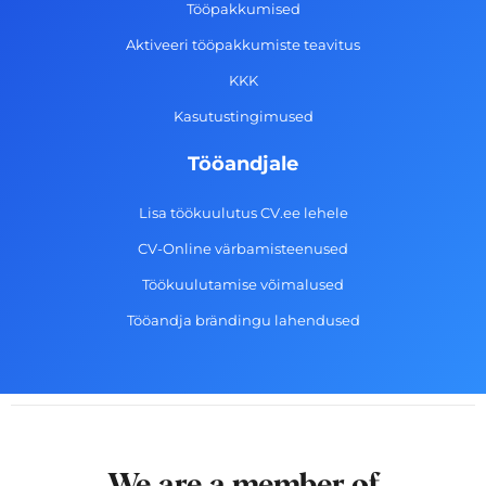
k
a
n
Tööpakkumised
-
m
Aktiveeri tööpakkumiste teavitus
f
KKK
Kasutustingimused
Tööandjale
Lisa töökuulutus CV.ee lehele
CV-Online värbamisteenused
Töökuulutamise võimalused
Tööandja brändingu lahendused