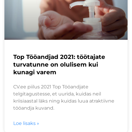
Top Tööandjad 2021: töötajate
turvatunne on olulisem kui
kunagi varem
CV.ee piilus 2021 Top Tööandjate
telgitagustesse, et uurida, kuidas neil
kriisiaastal läks ning kuidas luua atraktiivne
tööandja kuvand.
Loe lisaks »