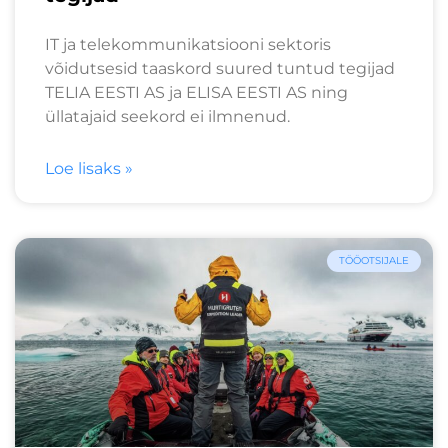
IT ja telekommunikatsiooni sektoris
võidutsesid taaskord suured tuntud tegijad
TELIA EESTI AS ja ELISA EESTI AS ning
üllatajaid seekord ei ilmnenud.
Loe lisaks »
TÖÖOTSIJALE