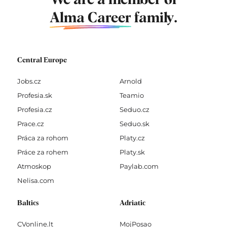
We are a member of
Alma Career
family.
Central Europe
Jobs.cz
Arnold
Profesia.sk
Teamio
Profesia.cz
Seduo.cz
Prace.cz
Seduo.sk
Práca za rohom
Platy.cz
Práce za rohem
Platy.sk
Atmoskop
Paylab.com
Nelisa.com
Baltics
Adriatic
CVonline.lt
MojPosao