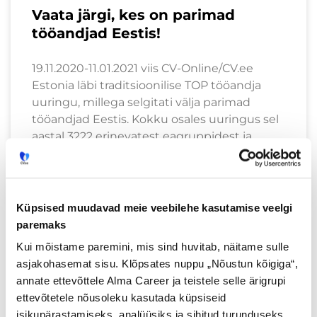
Vaata järgi, kes on parimad
tööandjad Eestis!
19.11.2020-11.01.2021 viis CV-Online/CV.ee
Estonia läbi traditsioonilise TOP tööandja
uuringu, millega selgitati välja parimad
tööandjad Eestis. Kokku osales uuringus sel
aastal 3222 erinevatest eagruppidest ja
tegevusvaldkondadest
Loe lisaks »
Küpsised muudavad meie veebilehe kasutamise veelgi
paremaks
Kui mõistame paremini, mis sind huvitab, näitame sulle
asjakohasemat sisu. Klõpsates nuppu „Nõustun kõigiga“,
annate ettevõttele Alma Career ja teistele selle ärigrupi
ettevõtetele nõusoleku kasutada küpsiseid
isikupärastamiseks, analüüsiks ja sihitud turunduseks.