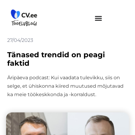
Skip
to
content
27/04/2023
Tänased trendid on peagi
faktid
Äripäeva podcast: Kui vaadata tulevikku, siis on
selge, et ühiskonna kiired muutused mõjutavad
ka meie töökeskkonda ja -korraldust.