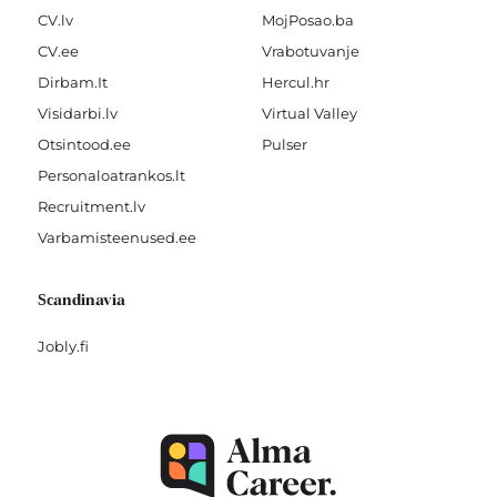
CV.lv
MojPosao.ba
CV.ee
Vrabotuvanje
Dirbam.It
Hercul.hr
Visidarbi.lv
Virtual Valley
Otsintood.ee
Pulser
Personaloatrankos.lt
Recruitment.lv
Varbamisteenused.ee
Scandinavia
Jobly.fi