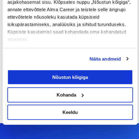
asjakohasemat sisu. Klõpsates nuppu „Nõustun kõigiga“,
annate ettevõttele Alma Career ja teistele selle ärigrupi
ettevõtetele nõusoleku kasutada küpsiseid
isikupärastamiseks, analüüsiks ja sihitud turunduseks.
Küpsiste kasutamist saad kohandada oma kohandatud
seadetes.
Sinu palk pole enam
Näita andmeid
tabuteema!
Nõustun kõigiga
14/07/2026
Kohanda
Keeldu