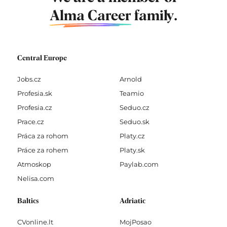
Alma Career
family.
Central Europe
Jobs.cz
Arnold
Profesia.sk
Teamio
Profesia.cz
Seduo.cz
Prace.cz
Seduo.sk
Práca za rohom
Platy.cz
Práce za rohem
Platy.sk
Atmoskop
Paylab.com
Nelisa.com
Baltics
Adriatic
CVonline.lt
MojPosao