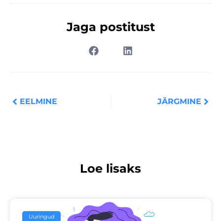
Jaga postitust
Prev
Nex
EELMINE
JÄRGMINE
Loe lisaks
Uuringud