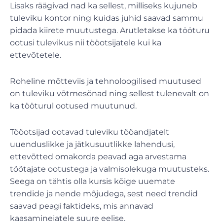
Lisaks räägivad nad ka sellest, milliseks kujuneb
tuleviku kontor ning kuidas juhid saavad sammu
pidada kiirete muutustega. Arutletakse ka tööturu
ootusi tulevikus nii tööotsijatele kui ka
ettevõtetele.
Roheline mõtteviis ja tehnoloogilised muutused
on tuleviku võtmesõnad ning sellest tulenevalt on
ka tööturul ootused muutunud.
Tööotsijad ootavad tuleviku tööandjatelt
uuenduslikke ja jätkusuutlikke lahendusi,
ettevõtted omakorda peavad aga arvestama
töötajate ootustega ja valmisolekuga muutusteks.
Seega on tähtis olla kursis kõige uuemate
trendide ja nende mõjudega, sest need trendid
saavad peagi faktideks, mis annavad
kaasaminejatele suure eelise.