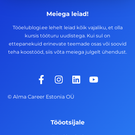
Meiega leiad!
Tööelublogi.ee lehelt leiad kõik vajaliku, et olla
kursis tööturu uudistega. Kui sul on
ettepanekuid erinevate teemade osas või soovid
teha koostööd, siis võta meiega julgelt ühendust.
F
I
L
Y
a
n
i
o
c
s
n
u
© Alma Career Estonia OÜ
e
t
k
t
b
a
e
u
o
g
d
b
Tööotsijale
o
r
i
e