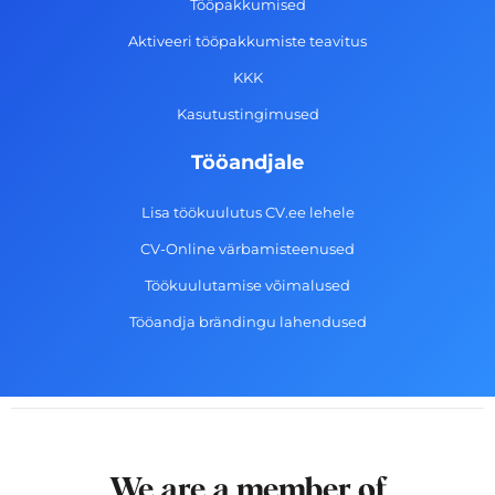
k
a
n
Tööpakkumised
-
m
Aktiveeri tööpakkumiste teavitus
f
KKK
Kasutustingimused
Tööandjale
Lisa töökuulutus CV.ee lehele
CV-Online värbamisteenused
Töökuulutamise võimalused
Tööandja brändingu lahendused
We are a member of