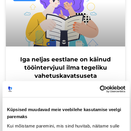
Iga neljas eestlane on käinud
tööintervjuul ilma tegeliku
vahetuskavatsuseta
23/07/2026
Küpsised muudavad meie veebilehe kasutamise veelgi
paremaks
Tööotsijale
Kui mõistame paremini, mis sind huvitab, näitame sulle