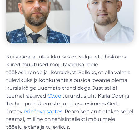
Kui vaadata tulevikku, siis on selge, et ühiskonna
kiired muutused mõjutavad ka meie
töökeskkonda ja -korraldust. Selleks, et olla valmis
tulevikuks ja konkurentsis püsida, peame olema
kursis kõige uuemate trendidega. Just sellel
teemal räägivad
CV.ee
turundusjuht Karla Oder ja
Technopolis Ülemiste juhatuse esimees Gert
Jostov
Äripäeva saates
. Peamiselt arutletakse sellel
teemal, milline on tehisintellekti mõju meie
tööelule täna ja tulevikus.