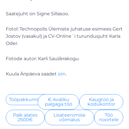
Saatejuht on Signe Sillasoo.
Fotol: Technopolis Ülemiste juhatuse esimees Gert
Jostov (vasakul) ja CV-Online´i turundusjuht Karla
Oder.
Fotode autor: Karli Saul/erakogu
Kuula Äripäeva saadet
siin
.
Tööpakkumised
€ Avaliku
Kaugtöö ja
palgaga töö
kodukontor
Palk alates
Lisateenimise
Töö
2500€
võimalus
noortele