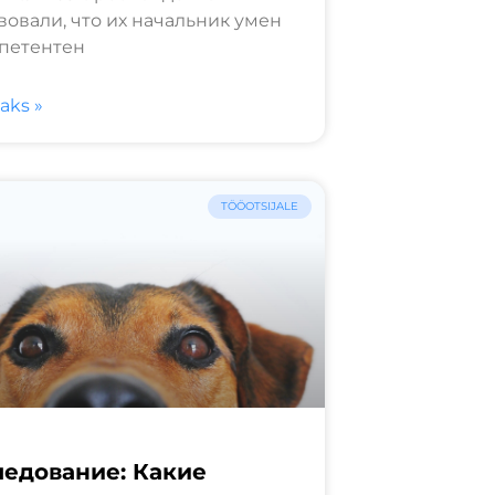
вовали, что их начальник умен
петентен
saks »
TÖÖOTSIJALE
ледование: Какие