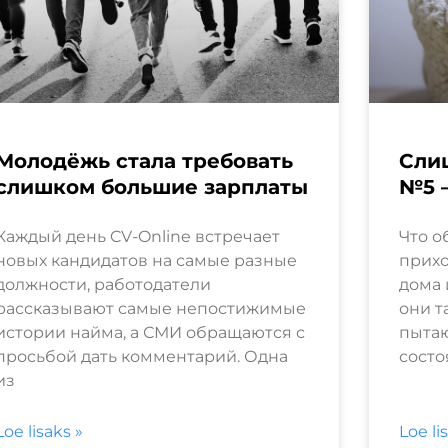
Молодёжь стала требовать
Сли
слишком большие зарплаты
№5 
Каждый день CV-Online встречает
Что о
новых кандидатов на самые разные
прихо
должности, работодатели
дома 
рассказывают самые непостижимые
они т
истории найма, а СМИ обращаются с
пытаю
просьбой дать комментарий. Одна
состо
из
Loe lisaks »
Loe li