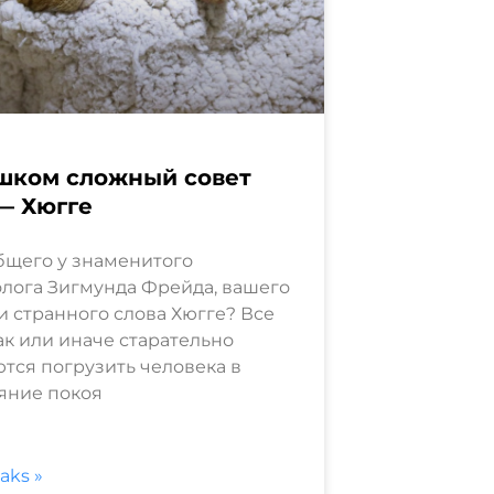
шком сложный совет
— Хюгге
бщего у знаменитого
лога Зигмунда Фрейда, вашего
и странного слова Хюгге? Все
ак или иначе старательно
тся погрузить человека в
яние покоя
saks »