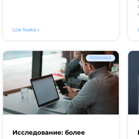
Loe lisaks »
TÖÖOTSIJALE
Исследование: более