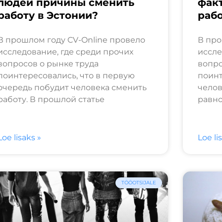
людей причины сменить
фак
работу в Эстонии?
рабо
В прошлом году CV-Online провело
В про
исследование, где среди прочих
иссле
вопросов о рынке труда
вопро
поинтересовались, что в первую
поинт
очередь побудит человека сменить
челов
работу. В прошлой статье
равно
Loe lisaks »
Loe li
TÖÖOTSIJALE