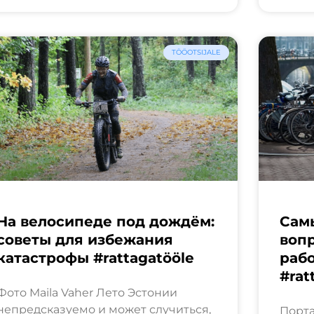
TÖÖOTSIJALE
На велосипеде под дождём:
Сам
советы для избежания
вопр
катастрофы #rattagatööle
рабо
#rat
Фото Maila Vaher Лето Эстонии
непредсказуемо и может случиться,
Порта