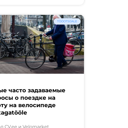
TÖÖOTSIJALE
ые часто задаваемые
осы о поездке на
ту на велосипеде
tagatööle
л CV.ee и Velomarket