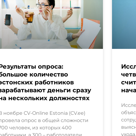
Результаты опроса:
Иссл
большое количество
четв
эстонских работников
счит
зарабатывают деньги сразу
нача
на нескольких должностях
Иссле
объя
В ноябре CV-Online Estonia (CV.ee)
сотру
провела опрос в общей сложности
выяс
700 человек, из которых 400
ухода
работники, а 300 – работодатели.