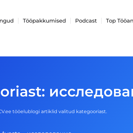
ingud
Tööpakkumised
Podcast
Top Tööan
ooriast: исследов
 CV.ee tööelublogi artiklid valitud kategooriast.