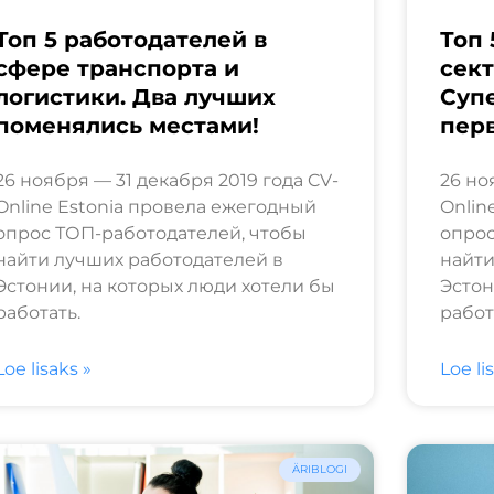
Топ 5 работодателей в
Топ 
сфере транспорта и
сект
логистики. Два лучших
Суп
поменялись местами!
перв
26 ноября — 31 декабря 2019 года CV-
26 но
Online Estonia провела ежегодный
Onlin
опрос ТОП-работодателей, чтобы
опрос
найти лучших работодателей в
найти
Эстонии, на которых люди хотели бы
Эстон
работать.
работ
Loe lisaks »
Loe li
ÄRIBLOGI