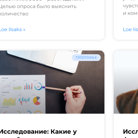
чувст
Целью опроса было выяснить
и ком
количество
Loe lisaks »
Loe li
TÖÖOTSIJALE
Исследование: Какие у
Исс