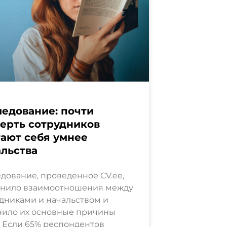
едование: почти
ерть сотрудников
ают себя умнее
льства
дование, проведенное CV.ee,
снило взаимоотношения между
дниками и начальством и
нило их основные причины
. Если 65% респондентов