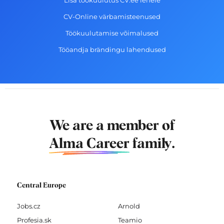
Lisa töökuulutus CV.ee lehele
CV-Online värbamisteenused
Töökuulutamise võimalused
Tööandja brändingu lahendused
We are a member of
Alma Career
family.
Central Europe
Jobs.cz
Arnold
Profesia.sk
Teamio