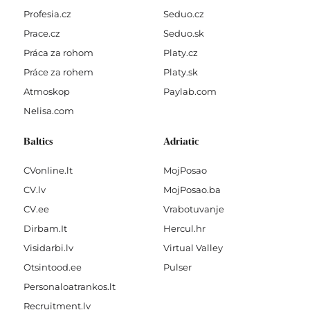
Profesia.cz
Seduo.cz
Prace.cz
Seduo.sk
Práca za rohom
Platy.cz
Práce za rohem
Platy.sk
Atmoskop
Paylab.com
Nelisa.com
Baltics
Adriatic
CVonline.lt
MojPosao
CV.lv
MojPosao.ba
CV.ee
Vrabotuvanje
Dirbam.It
Hercul.hr
Visidarbi.lv
Virtual Valley
Otsintood.ee
Pulser
Personaloatrankos.lt
Recruitment.lv