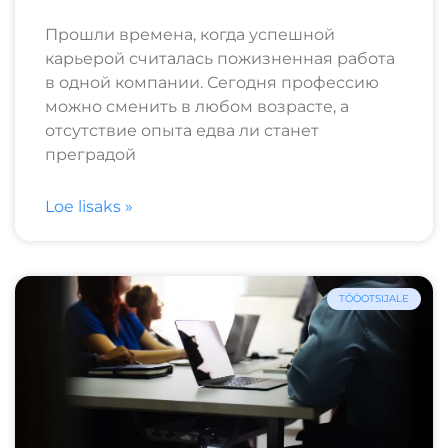
Прошли времена, когда успешной
карьерой считалась пожизненная работа
в одной компании. Сегодня профессию
можно сменить в любом возрасте, а
отсутствие опыта едва ли станет
преградой
Loe lisaks »
TÖÖOTSIJALE