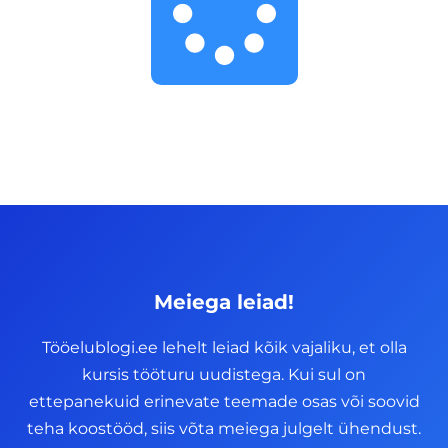
Meiega leiad!
Tööelublogi.ee lehelt leiad kõik vajaliku, et olla
kursis tööturu uudistega. Kui sul on
ettepanekuid erinevate teemade osas või soovid
teha koostööd, siis võta meiega julgelt ühendust.