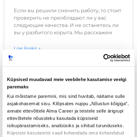
Если вы решили сменить работу, то стоит
проверить не преобладают ли у вас
следующие качества. И не останетесь ли
вы у разбитого корыта. Мы расскажем
Loe lisaks »
TÖÖOTSIJALE
Küpsised muudavad meie veebilehe kasutamise veelgi
paremaks
Kui mõistame paremini, mis sind huvitab, näitame sulle
asjakohasemat sisu. Klõpsates nuppu „Nõustun kõigiga“,
annate ettevõttele Alma Career ja teistele selle ärigrupi
ettevõtetele nõusoleku kasutada küpsiseid
isikupärastamiseks, analüüsiks ja sihitud turunduseks.
Küpsiste kasutamist saad kohandada oma kohandatud