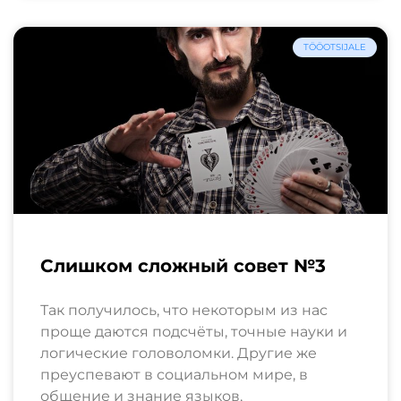
TÖÖOTSIJALE
Слишком сложный совет №3
Так получилось, что некоторым из нас
проще даются подсчёты, точные науки и
логические головоломки. Другие же
преуспевают в социальном мире, в
общение и знание языков,