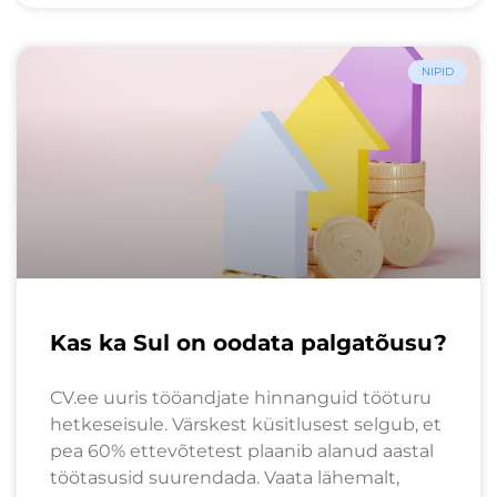
NIPID
Kas ka Sul on oodata palgatõusu?
CV.ee uuris tööandjate hinnanguid tööturu
hetkeseisule. Värskest küsitlusest selgub, et
pea 60% ettevõtetest plaanib alanud aastal
töötasusid suurendada. Vaata lähemalt,