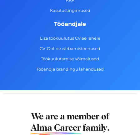
KKK
Kasutustingimused
Tööandjale
Lisa töökuulutus CV.ee lehele
CV-Online värbamisteenused
Töökuulutamise võimalused
Tööandja brändingu lahendused
We are a member of
Alma Career
family.