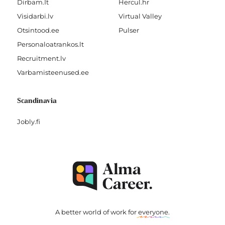
Dirbam.It
Hercul.hr
Visidarbi.lv
Virtual Valley
Otsintood.ee
Pulser
Personaloatrankos.lt
Recruitment.lv
Varbamisteenused.ee
Scandinavia
Jobly.fi
A better world of work for
everyone
.