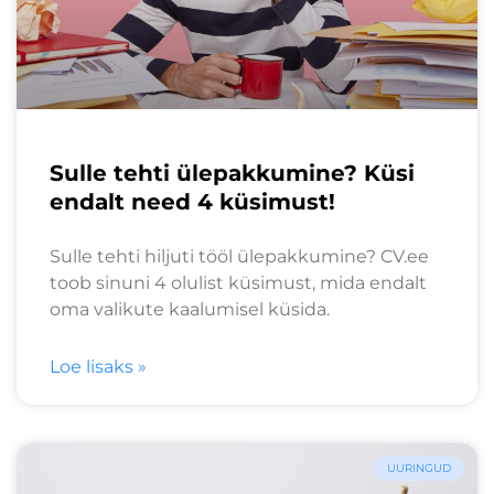
Sulle tehti ülepakkumine? Küsi
endalt need 4 küsimust!
Sulle tehti hiljuti tööl ülepakkumine? CV.ee
toob sinuni 4 olulist küsimust, mida endalt
oma valikute kaalumisel küsida.
Loe lisaks »
UURINGUD