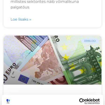
millistes sektorites näib võimalikuna
palgatõus
Loe lisaks »
ÄRIBLOGI
Veerand eurooplastest valetavad
enda töötasu kohta