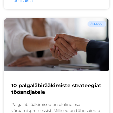
Loe lisaks »
ÄRIBLOGI
10 palgaläbirääkimiste strateegiat
tööandjatele
Palgaläbirääkimised on oluline osa
värbamisprotsessist. Millised on tõhusaimad