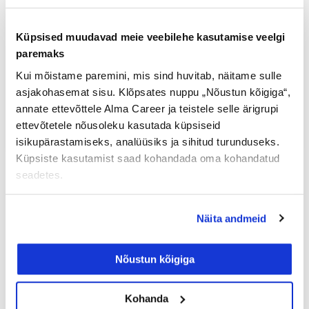
Koguni veerand kandidaatidest Euroopa
Küpsised muudavad meie veebilehe kasutamise veelgi
riikides valetavad tööintervjuul enda töötasu
paremaks
kohta, lootuses sel moel saada kõrgemat
Kui mõistame paremini, mis sind huvitab, näitame sulle
palka uuel töökohal. Intelligent Group
asjakohasemat sisu. Klõpsates nuppu „Nõustun kõigiga“,
uuringule tuginedes valetab üks kandidaat
annate ettevõttele Alma Career ja teistele selle ärigrupi
ettevõtetele nõusoleku kasutada küpsiseid
Loe lisaks »
isikupärastamiseks, analüüsiks ja sihitud turunduseks.
Küpsiste kasutamist saad kohandada oma kohandatud
seadetes.
Näita andmeid
Nõustun kõigiga
Kohanda