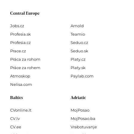
Central Europe
Jobs.cz
Arnold
Profesia.sk
Teamio
Profesia.cz
Seduo.cz
Prace.cz
Seduo.sk
Práca za rohom
Platy.cz
Práce za rohem
Platy.sk
Atmoskop
Paylab.com
Nelisa.com
Baltics
Adriatic
CVonline.lt
MojPosao
CV.lv
MojPosao.ba
CV.ee
Vrabotuvanje