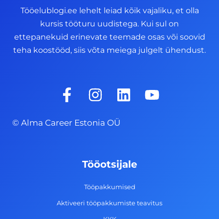
Tööelublogi.ee lehelt leiad kõik vajaliku, et olla
kursis tööturu uudistega. Kui sul on
ettepanekuid erinevate teemade osas või soovid
teha koostööd, siis võta meiega julgelt ühendust.
F
I
L
Y
a
n
i
o
c
s
n
u
© Alma Career Estonia OÜ
e
t
k
t
b
a
e
u
o
g
d
b
Tööotsijale
o
r
i
e
k
a
n
Tööpakkumised
-
m
Aktiveeri tööpakkumiste teavitus
f