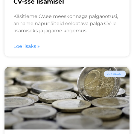
CV-sse lisamisel
Käsitleme CV.ee meeskonnaga palgaootusi,
anname näpunäiteid eeldatava palga CV-le
lisamiseks ja jagame kogemusi.
Loe lisaks »
ÄRIBLOGI