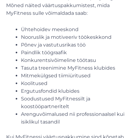
Mõned näited väärtuspakkumistest, mida
MyFitness sulle võimaldada saab:
Ühtehoidev meeskond
Nooruslik ja motiveeriv töökeskkond
Põnev ja vastutusrikas töö
Paindlik töögraafik
Konkurentsivõimeline töötasu
Tasuta treenimine MyFitness klubides
Mitmekülgsed tiimiüritused
Koolitused
Ergutusfondid klubides
Soodustused MyFitnessilt ja
koostööpartneritelt
Arenguvõimalused nii professionaalsel kui
isiklikul tasandil
Kui MyFitnessi väärtuspakkumine sind kõnetab,