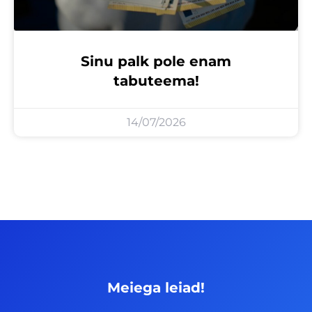
Sinu palk pole enam
tabuteema!
14/07/2026
Meiega leiad!