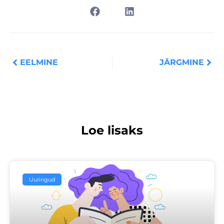
Prev
Nex
EELMINE
JÄRGMINE
Loe lisaks
Uuringud