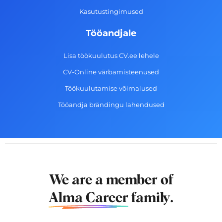
Kasutustingimused
Tööandjale
Lisa töökuulutus CV.ee lehele
CV-Online värbamisteenused
Töökuulutamise võimalused
Tööandja brändingu lahendused
We are a member of
Alma Career
family.