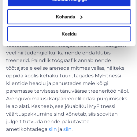
Kohanda
Motivatsioon edasi areneda
Töövarjupäeva käigus sai mulle üsnagi selgeks, et
Keeldu
MyFitnessis võid sa olla ükskõik, kes soovid. Neil
töötavad klienditeenindajad, kes on samaaegselt
veel nii tudengid kui ka nende enda klubis
treenerid. Paindlik töögraafik annab nende
töötajatele eelise areneda mitmes vallas, näiteks
õppida koolis kehakultuuri, tagades MyFitnessi
klientide heaolu ja panustades meie kõigi
paremasse tervisesse tänuväärse treeneritöö näol.
Arenguvõimalusi karjääriredelil edasi pürgimiseks
leiab alati. Kes teeb, see jõuab!Kui MyFitnessi
väärtuspakkumine sind kõnetab, siis soovitan
julgelt tutvuda nende pakutavate
ametikohtadega
siin
ja
siin
.