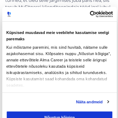
tunned, et oled selle järgimises juba päris hea, siis
tasub MyFitnessi klienditeenindaja tööd igal juhul
kaaluda.
Küpsised muudavad meie veebilehe kasutamise veelgi
paremaks
Kui mõistame paremini, mis sind huvitab, näitame sulle
asjakohasemat sisu. Klõpsates nuppu „Nõustun kõigiga“,
annate ettevõttele Alma Career ja teistele selle ärigrupi
ettevõtetele nõusoleku kasutada küpsiseid
isikupärastamiseks, analüüsiks ja sihitud turunduseks.
Küpsiste kasutamist saad kohandada oma kohandatud
seadetes.
Näita andmeid
Nõustun kõigiga