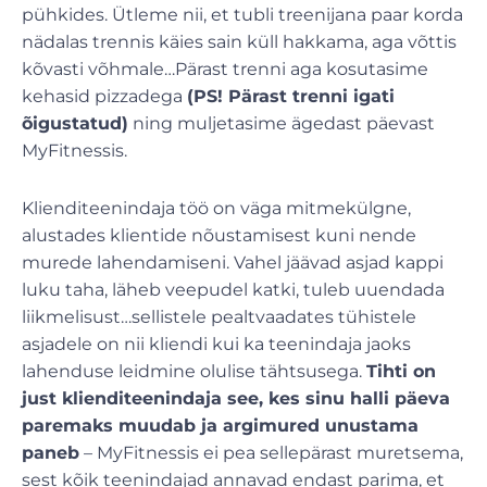
pühkides. Ütleme nii, et tubli treenijana paar korda
nädalas trennis käies sain küll hakkama, aga võttis
kõvasti võhmale…Pärast trenni aga kosutasime
kehasid pizzadega
(PS! Pärast trenni igati
õigustatud)
ning muljetasime ägedast päevast
MyFitnessis.
Klienditeenindaja töö on väga mitmekülgne,
alustades klientide nõustamisest kuni nende
murede lahendamiseni. Vahel jäävad asjad kappi
luku taha, läheb veepudel katki, tuleb uuendada
liikmelisust…sellistele pealtvaadates tühistele
asjadele on nii kliendi kui ka teenindaja jaoks
lahenduse leidmine olulise tähtsusega.
Tihti on
just klienditeenindaja see, kes sinu halli päeva
paremaks muudab ja argimured unustama
paneb
– MyFitnessis ei pea sellepärast muretsema,
sest kõik teenindajad annavad endast parima, et