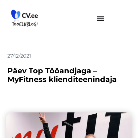
Skip
to
content
27/12/2021
Päev Top Tööandjaga –
MyFitness klienditeenindaja