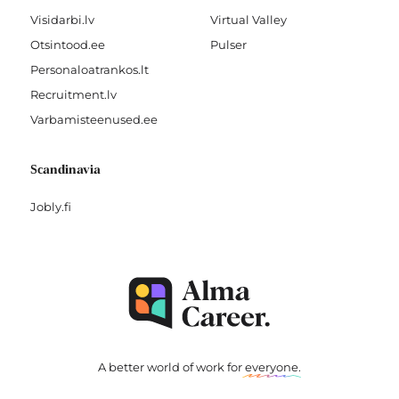
Visidarbi.lv
Virtual Valley
Otsintood.ee
Pulser
Personaloatrankos.lt
Recruitment.lv
Varbamisteenused.ee
Scandinavia
Jobly.fi
A better world of work for
everyone
.