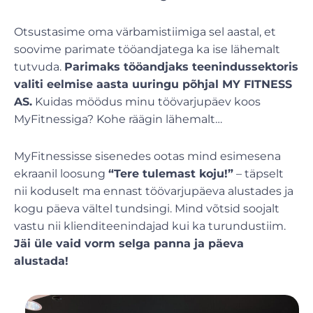
Otsustasime oma värbamistiimiga sel aastal, et
soovime parimate tööandjatega ka ise lähemalt
tutvuda.
Parimaks tööandjaks teenindussektoris
valiti eelmise aasta uuringu põhjal MY FITNESS
AS.
Kuidas möödus minu töövarjupäev koos
MyFitnessiga? Kohe räägin lähemalt…
MyFitnessisse sisenedes ootas mind esimesena
ekraanil loosung
“Tere tulemast koju!”
– täpselt
nii koduselt ma ennast töövarjupäeva alustades ja
kogu päeva vältel tundsingi. Mind võtsid soojalt
vastu nii klienditeenindajad kui ka turundustiim.
Jäi üle vaid vorm selga panna ja päeva
alustada!