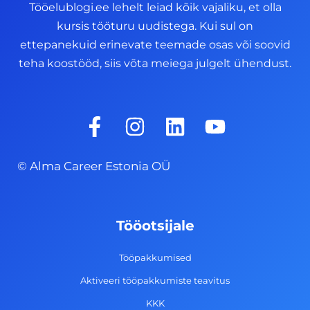
Tööelublogi.ee lehelt leiad kõik vajaliku, et olla
kursis tööturu uudistega. Kui sul on
ettepanekuid erinevate teemade osas või soovid
teha koostööd, siis võta meiega julgelt ühendust.
F
I
L
Y
a
n
i
o
c
s
n
u
© Alma Career Estonia OÜ
e
t
k
t
b
a
e
u
o
g
d
b
Tööotsijale
o
r
i
e
k
a
n
Tööpakkumised
-
m
Aktiveeri tööpakkumiste teavitus
f
KKK