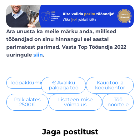
Ära unusta ka meile märku anda, millised
tööandjad on sinu hinnangul sel aastal
parimatest parimad. Vasta Top Tööandja 2022
uuringule
siin
.
Tööpakkumised
€ Avaliku
Kaugtöö ja
palgaga töö
kodukontor
Palk alates
Lisateenimise
Töö
2500€
võimalus
noortele
Jaga postitust