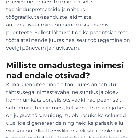
elluviimine, erinevate manuaalsete
teenindusprotsesside ja näiteks
töögraafikute/asenduste leidmiste
automatiseerimine on nende üks peamisi
prioriteete. Sellest lähtuvalt on ka potentsiaalsetel
töötajatel nende juures hea, sest töö tegemine on
veelgi põnevam ja huvitavam.
Milliste omadustega inimesi
nad endale otsivad?
Kuna klienditeenindaja töö juures on tohutu
tähtsusega inimestevaheline suhtlus ja pidev
kommunikatsioon, siis otsivadki nad peamiselt
suhtlemisalteid inimesi, kel silmad säravad ja kes
on julgust täis. Muidugi tuleb kasuks ka oskused
uusi ideid genereerida ning neid ka päriselt ellu
viia. Kui püüdled tervislikuma elustiili poole ning