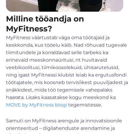
Milline tööandja on
MyFitness?
MyFitness väärtustab väga oma töötajaid ja
keskkonda, kus tööelu käib. Nad rõhuvad tugevale
tiimitundele ja korraldavad selle tarbeks ka
erinevaid meeskonnaüritusi, nt huvitavaid
veebikoolitusi, tiimikoosolekuid, ühisarutelusid,
ning igast MyFitnessi klubist leiab ka ergutusfondi
töötajatele, mis koosneb tervislikest puuviljadest ja
snäkkidest, mida töö tegemisele vahepalaks
haarata. Lisaks kaasatakse kogu meeskond ka
MOVE by MyFitness blogi
tegemistesse.
Samuti on MyFitness arengule ja innovatsioonile
orienteeritud – digilahenduste arendamine ja