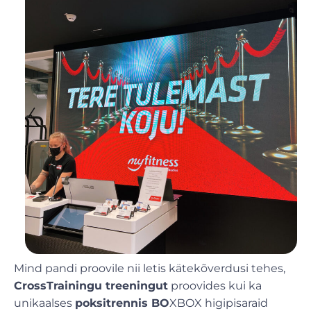
Mind pandi proovile nii letis kätekõverdusi tehes,
CrossTrainingu treeningut
proovides kui ka
unikaalses
poksitrennis BO
XBOX higipisaraid