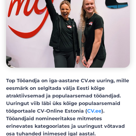
Top Tööandja on iga-aastane CV.ee uuring, mille
eesmärk on selgitada välja Eesti kõige
atraktiivsemad ja populaarsemad tööandjad.
Uuringut viib läbi üks kõige populaarsemaid
tööportaale CV-Online Estonia (
CV.ee
).
Tööandjaid nomineeritakse mitmetes
erinevates kategooriates ja uuringust võtavad
osa tuhanded inimesed igal aastal.