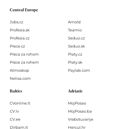
Central Europe
Jobs.cz
Arnold
Profesia.sk
Teamio
Profesia.cz
Seduo.cz
Prace.cz
Seduo.sk
Práca za rohom
Platy.cz
Práce za rohem
Platy.sk
Atmoskop
Paylab.com
Nelisa.com
Baltics
Adriatic
CVonline.lt
MojPosao
CV.lv
MojPosao.ba
CV.ee
Vrabotuvanje
Dirbam.It
Hercul.hr