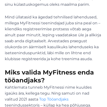
sinu külastuskogemus oleks maailma parim.
Mind üllatasid ka ägedad tehnilised lahendused,
millega MyFitnessi teenindajad juba sina peal on –
kliendiks registreerimise protsess võtab aega
ainult paar minutit, leping vaadatakse üle ja allkirja
saab anda digitaalselt. Arvestades praegust
olukorda on äärmiselt kasulikuks lahenduseks ka
iseteeninduspunktid, läbi mille on lihtne end
klubisse registreerida ja kohe treenima asuda.
Miks valida MyFitness enda
tööandjaks?
Kahtlemata tunneb MyFitnessi nime kuuldes
igaüks ära, kellega tegu. Ning samuti on nad
valitud 2021 aasta
Top Tööandjaks
teenindussektoris
– küllap ka hea põhjusega.