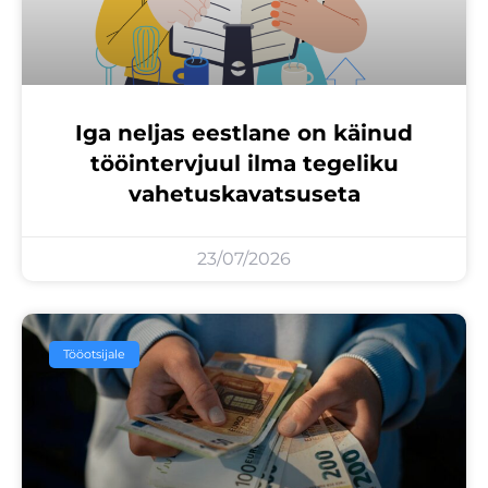
Iga neljas eestlane on käinud
tööintervjuul ilma tegeliku
vahetuskavatsuseta
23/07/2026
Tööotsijale