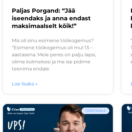
Paljas Porgand: “Jää
iseendaks ja anna endast
maksimaalselt kõik!”
Mis oli sinu esimene töökogemus?
“Esimene töökogemus oli mul 13 –
aastasena. Meie peres on palju lapsi,
olime kolmekesi ja me ise pidime
teenima endale
Loe lisaks »
TÖÖOTSIJALE