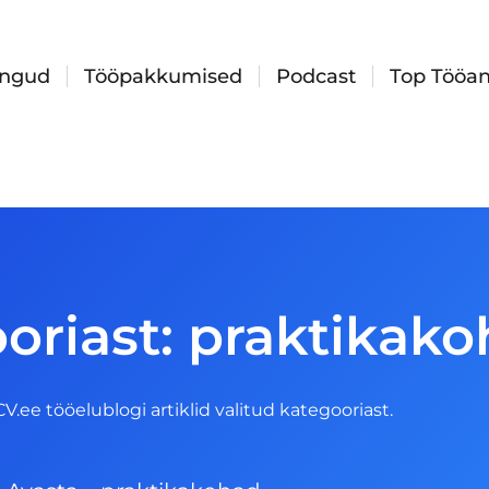
ingud
Tööpakkumised
Podcast
Top Tööan
oriast: praktikak
 CV.ee tööelublogi artiklid valitud kategooriast.