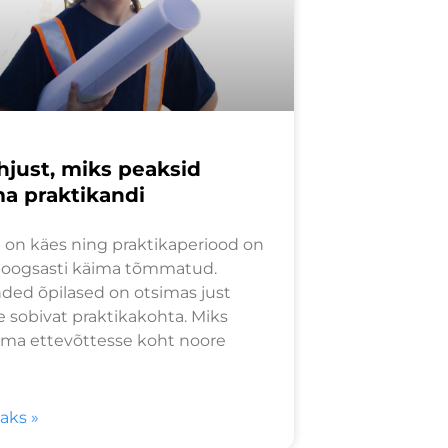
hjust, miks peaksid
a praktikandi
 on käes ning praktikaperiood on
hoogsasti käima tõmmatud.
ded õpilased on otsimas just
 sobivat praktikakohta. Miks
oma ettevõttesse koht noore
saks »