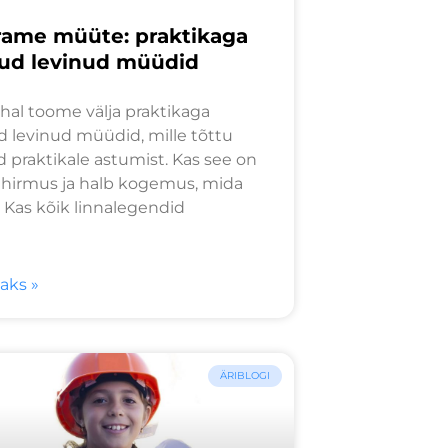
ame müüte: praktikaga
ud levinud müüdid
hal toome välja praktikaga
d levinud müüdid, mille tõttu
 praktikale astumist. Kas see on
i hirmus ja halb kogemus, mida
 Kas kõik linnalegendid
saks »
ÄRIBLOGI