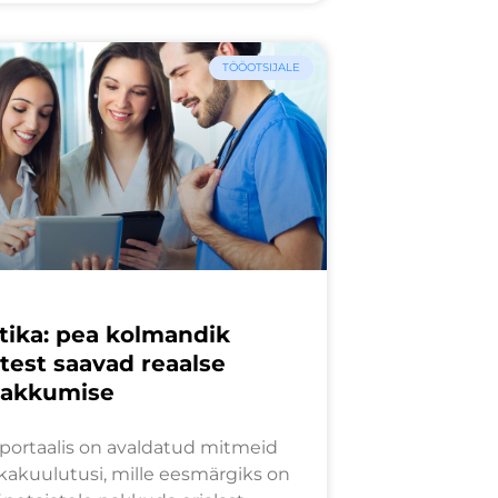
TÖÖOTSIJALE
tika: pea kolmandik
test saavad reaalse
pakkumise
 portaalis on avaldatud mitmeid
kakuulutusi, mille eesmärgiks on