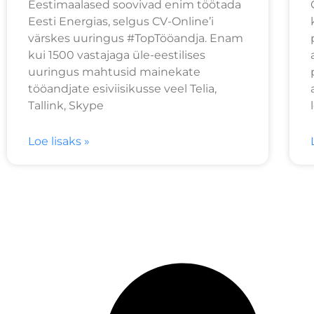
Eestimaalased soovivad enim töötada
Eesti Energias, selgus CV-Online’i
värskes uuringus #TopTööandja. Enam
kui 1500 vastajaga üle-eestilises
uuringus mahtusid mainekate
tööandjate esiviisikusse veel Telia,
Tallink, Skype
Loe lisaks »