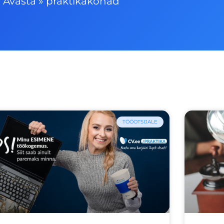
Avasta
»
praktikakohad
TÖÖOTSIJALE