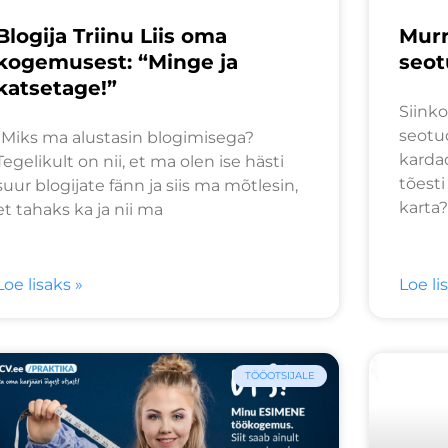
Blogija Triinu Liis oma
Murr
kogemusest: “Minge ja
seot
katsetage!”
Siinko
seotu
“Miks ma alustasin blogimisega?
kardad
Tegelikult on nii, et ma olen ise hästi
tõest
suur blogijate fänn ja siis ma mõtlesin,
karta?
et tahaks ka ja nii ma
Loe lisaks »
Loe li
TÖÖOTSIJALE