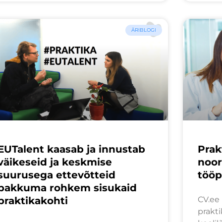
ÄRIBLOGI
EUTalent kaasab ja innustab
Prak
väikeseid ja keskmise
noor
suurusega ettevõtteid
töö
pakkuma rohkem sisukaid
praktikakohti
CV.ee
prakti