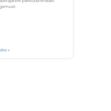
õpetajatele pakkuda erialast
gemust.
saks »