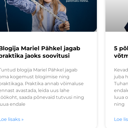
Blogija Mariel Pähkel jagab
5 põ
praktika jaoks soovitusi
võtm
Tuntud blogija Mariel Pähkel jagab
Kevad
oma kogemust blogimise ning
juba 
praktikaga. Praktika annab võimaluse
Tuhan
ennast avastada, leida uus lahe
endale
töökoht, saada põnevaid tutvusi ning
luua 
luua endale
ning
Loe lisaks »
Loe li