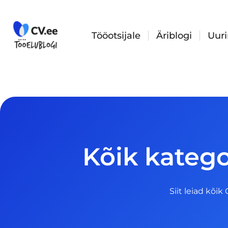
Skip
to
content
Tööotsijale
Äriblogi
Uur
Kõik katego
Siit leiad kõik