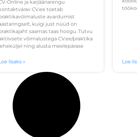
koolil
CV-Online ja karjääriarengu
tööko
kontaktvärav CV.ee toetab
praktikavõimaluste avardumist
aastaringselt, kuigi just nüüd on
praktikajaht saamas taas hoogu. Tutvu
aktiivsete võimalustega CV.ee/praktika
leheküljel ning alusta meelepärase
Loe lisaks »
Loe li