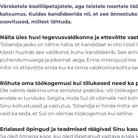
Värsketele koolilõpetajatele, aga teistele noortele t
katsumus. Kuidas kandideerida nii, et see õnnestu
soovitused, millest lähtuda.
Näita üles huvi tegevusvaldkonna ja ettevõtte vas
Tööandja jaoks on tähtis näha, et kandidaat ei otsi tööd l
tõesti huvitab see valdkond, kuhu kandideerib. See ann
pühendumusega ja pikemat aega. Enne intervjuud tee ee
infot nii ettevõtte enda kui ka tema valdkonna kohta la
Rõhuta oma töökogemusi kui tillukesed need ka 
Ole valmis rääkima oma senistest praktika- või töökoge
endale ei tunduks. Selgita, mida Sul oli võimalik neil koh
Sinu kohustused ja vastutus. Tööandja ei hinda mitte ai
vaid ka seda, et Sul on olemas töökogemus kui selline.
Erialased õpingud ja teadmised räägivad Sinu kas
Sa oled õnnega koos, kui oled lõpetanud vastava eriala, 