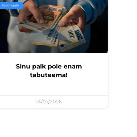
Tööotsijale
Sinu palk pole enam
tabuteema!
14/07/2026