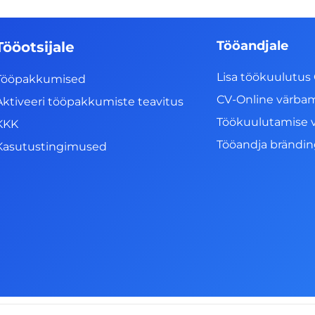
Tööandjale
Tööotsijale
Lisa töökuulutus 
Tööpakkumised
CV-Online värba
Aktiveeri tööpakkumiste teavitus
Töökuulutamise 
KKK
Tööandja brändi
Kasutustingimused