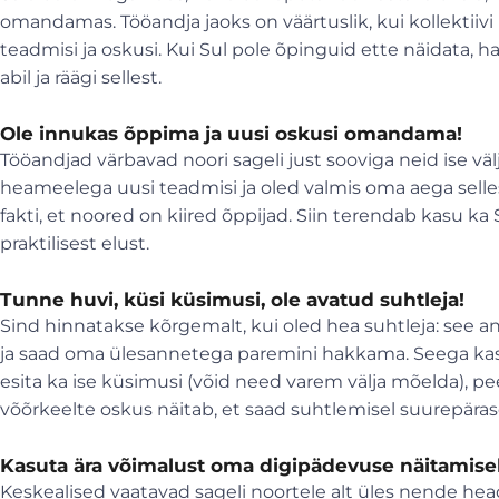
omandamas. Tööandja jaoks on väärtuslik, kui kollektiivi
teadmisi ja oskusi. Kui Sul pole õpinguid ette näidata, 
abil ja räägi sellest.
Ole innukas õppima ja uusi oskusi omandama!
Tööandjad värbavad noori sageli just sooviga neid ise väl
heameelega uusi teadmisi ja oled valmis oma aega sell
fakti, et noored on kiired õppijad. Siin terendab kasu ka
praktilisest elust.
Tunne huvi, küsi küsimusi, ole avatud suhtleja!
Sind hinnatakse kõrgemalt, kui oled hea suhtleja: see an
ja saad oma ülesannetega paremini hakkama. Seega kasu
esita ka ise küsimusi (võid need varem välja mõelda), p
võõrkeelte oskus näitab, et saad suhtlemisel suurepära
Kasuta ära võimalust oma digipädevuse näitamis
Keskealised vaatavad sageli noortele alt üles nende hea