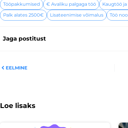
Tööpakkumised
€ Avaliku palgaga töö
Kaugtöö ja
Palk alates 2500€
Lisateenimise võimalus
Töö noo
Jaga postitust
Prev
EELMINE
Loe lisaks