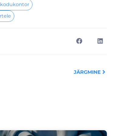
 kodukontor
rtele
Next
JÄRGMINE