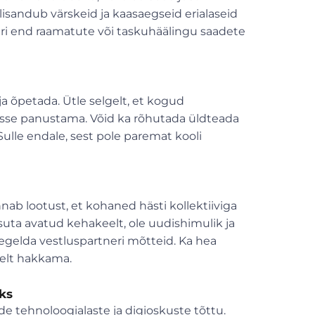
 lisandub värskeid ja kaasaegseid erialaseid
hari end raamatute või taskuhäälingu saadete
ja õpetada. Ütle selgelt, et kogud
esse panustama. Võid ka rõhutada üldteada
 Sulle endale, sest pole paremat kooli
nab lootust, et kohaned hästi kollektiiviga
ta avatud kehakeelt, ole uudishimulik ja
eegelda vestluspartneri mõtteid. Ka hea
selt hakkama.
eks
de tehnoloogialaste ja digioskuste tõttu.