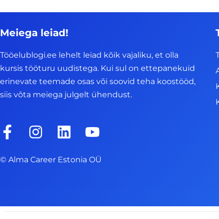
Meiega leiad!
Tööelublogi.ee lehelt leiad kõik vajaliku, et olla
kursis tööturu uudistega. Kui sul on ettepanekuid
erinevate teemade osas või soovid teha koostööd,
siis võta meiega julgelt ühendust.
F
I
L
Y
a
n
i
o
c
s
n
u
© Alma Career Estonia OÜ
e
t
k
t
b
a
e
u
o
g
d
b