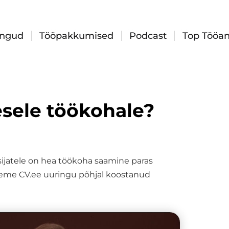
ingud
Tööpakkumised
Podcast
Top Tööan
sele töökohale?
tsijatele on hea töökoha saamine paras
leme CV.ee uuringu põhjal koostanud