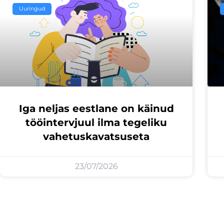
Uuringud
Iga neljas eestlane on käinud
tööintervjuul ilma tegeliku
vahetuskavatsuseta
23/07/2026