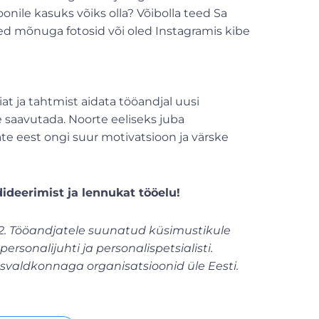
onile kasuks võiks olla? Võibolla teed Sa
led mõnuga fotosid või oled Instagramis kibe
iat ja tahtmist aidata tööandjal uusi
e saavutada. Noorte eeliseks juba
e eest ongi suur motivatsioon ja värske
ideerimist ja lennukat tööelu!
 2022. Tööandjatele suunatud küsimustikule
ersonalijuhti ja personalispetsialisti.
usvaldkonnaga organisatsioonid üle Eesti.