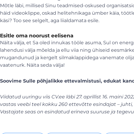
Mõtle läbi, millised Sinu teadmised-oskused organisatsio
häid videoklippe, oskad helitehnikaga ümber käia, tööt
käsi? Too see selgelt, aga liialdamata esile.
Esitle oma noorust eelisena
Näita välja, et Sa oled innukas tööle asuma, Sul on energ
lahendusi välja mõelda ja ellu viia ning ühiseid eesmärk
mugandunud ja kergelt silmaklappidega vanemate olijat
vaatenurk. Näita seda välja!
Soovime Sulle põhjalikke ettevalmistusi, edukat kand
Viidatud uuringu viis CV.ee läbi 27. aprillist 16. maini
vastas veebi teel kokku 260 ettevõtte esindajat – juhti, p
Vastajate seas on esindatud erineva suuruse ja tegev