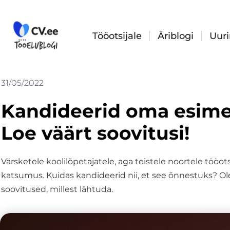
Skip
to
content
Tööotsijale
Äriblogi
Uur
31/05/2022
Kandideerid oma esime
Loe väärt soovitusi!
Värsketele koolilõpetajatele, aga teistele noortele tööo
katsumus. Kuidas kandideerid nii, et see õnnestuks? O
soovitused, millest lähtuda.