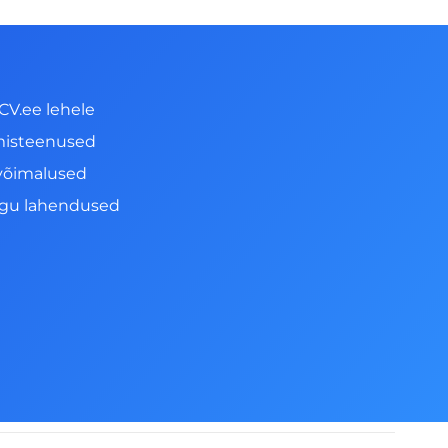
CV.ee lehele
misteenused
võimalused
ngu lahendused