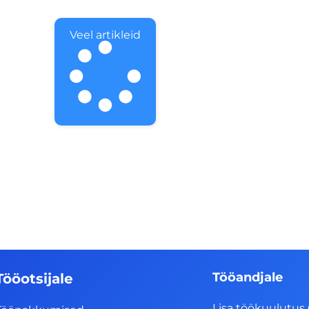
Veel artikleid
Tööandjale
Tööotsijale
Lisa töökuulutus 