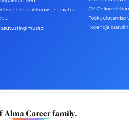
Tööpakkumised
CV-Online värba
Aktiveeri tööpakkumiste teavitus
Töökuulutamise 
KKK
Tööandja brändi
Kasutustingimused
of
Alma Career
family.