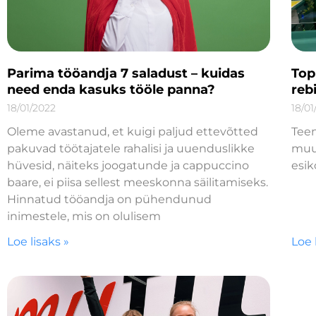
Parima tööandja 7 saladust – kuidas
Top
need enda kasuks tööle panna?
reb
18/01/2022
18/01
Oleme avastanud, et kuigi paljud ettevõtted
Tee
pakuvad töötajatele rahalisi ja uuenduslikke
muut
hüvesid, näiteks joogatunde ja cappuccino
esik
baare, ei piisa sellest meeskonna säilitamiseks.
Hinnatud tööandja on pühendunud
inimestele, mis on olulisem
Loe lisaks »
Loe 