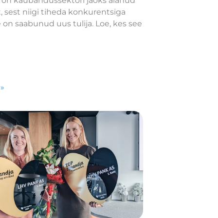
 on kaubandussektori jaoks alanud
t, sest niigi tiheda konkurentsiga
 on saabunud uus tulija. Loe, kes see
 »