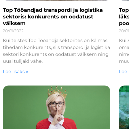
Top Tööandjad transpordi ja logistika
Top
sektoris: konkurents on oodatust
läk
väiksem
poo
20/01/2022
20/0
Kui teistes Top Tööandja sektorites on käimas
Kui 
tihedam konkurents, siis transpordi ja logistika
omav
sektori konkurents on oodatust väiksem ning
nime
uusi tulijaid vähe.
muu
Loe lisaks »
Loe 