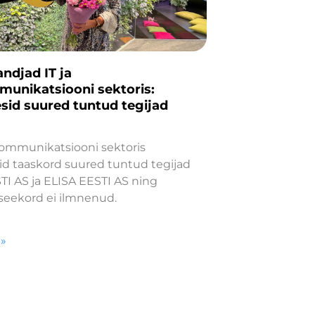
ndjad IT ja
munikatsiooni sektoris:
sid suured tuntud tegijad
ekommunikatsiooni sektoris
id taaskord suured tuntud tegijad
TI AS ja ELISA EESTI AS ning
 seekord ei ilmnenud.
 »