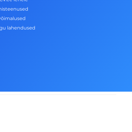
misteenused
võimalused
ngu lahendused