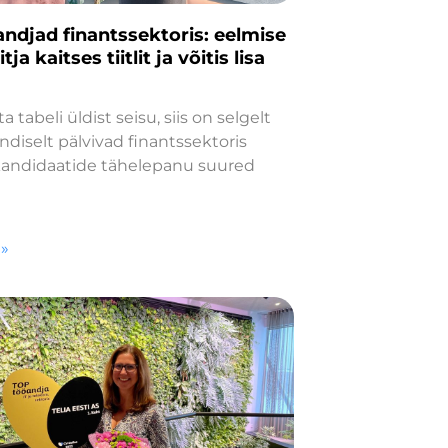
ndjad finantssektoris: eelmise
tja kaitses tiitlit ja võitis lisa
a tabeli üldist seisu, siis on selgelt
ndiselt pälvivad finantssektoris
andidaatide tähelepanu suured
 »