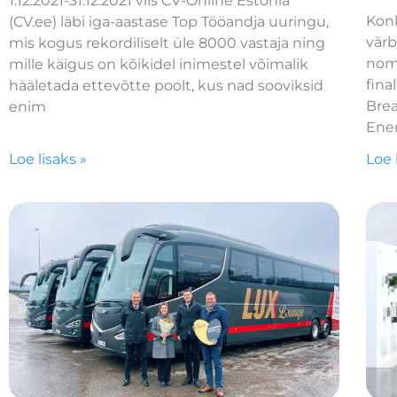
1.12.2021-31.12.2021 viis CV-Online Estonia
Konk
(CV.ee) läbi iga-aastase Top Tööandja uuringu,
värb
mis kogus rekordiliselt üle 8000 vastaja ning
nom
mille käigus on kõikidel inimestel võimalik
fina
hääletada ettevõtte poolt, kus nad sooviksid
Brea
enim
Ener
Loe lisaks »
Loe 