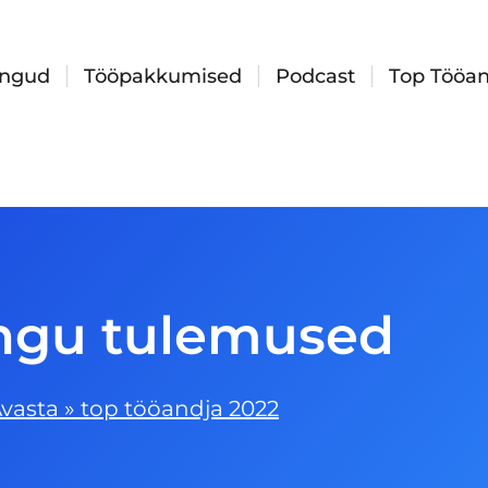
ingud
Tööpakkumised
Podcast
Top Tööan
ngu tulemused
vasta
»
top tööandja 2022