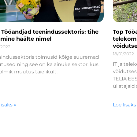
 Tööandjad teenindussektoris: tihe
Top Tööa
imine häälte nimel
telekom
võidutse
/2022
18/01/2022
nindussektoris toimusid kõige suuremad
IT ja tel
used ning see on ka ainuke sektor, kus
võidutses
olmik muutus täielikult.
TELIA EES
üllatajaid
lisaks »
Loe lisaks