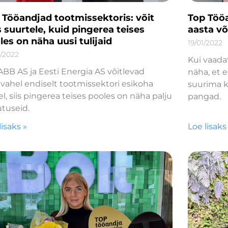
 Tööandjad tootmissektoris: võit
Top Tööa
s suurtele, kuid pingerea teises
aasta või
les on näha uusi tulijaid
19/01/2022
1/2022
Kui vaadat
ABB AS ja Eesti Energia AS võitlevad
näha, et e
ahel endiselt tootmissektori esikoha
suurima k
l, siis pingerea teises pooles on näha palju
pangad.
tuseid.
lisaks »
Loe lisaks