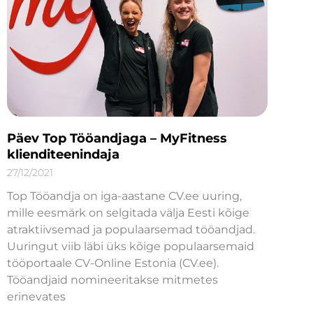
Päev Top Tööandjaga – MyFitness
klienditeenindaja
27/12/2021
Top Tööandja on iga-aastane CV.ee uuring,
mille eesmärk on selgitada välja Eesti kõige
atraktiivsemad ja populaarsemad tööandjad.
Uuringut viib läbi üks kõige populaarsemaid
tööportaale CV-Online Estonia (CV.ee).
Tööandjaid nomineeritakse mitmetes
erinevates