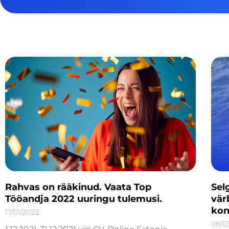
Rahvas on rääkinud. Vaata Top
Sel
Tööandja 2022 uuringu tulemusi.
vär
kon
17/01/2022
08/0