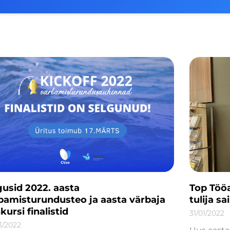
gusid 2022. aasta
Top Töö
bamisturundusteo ja aasta värbaja
tulija s
kursi finalistid
31/01/2022
3/2022