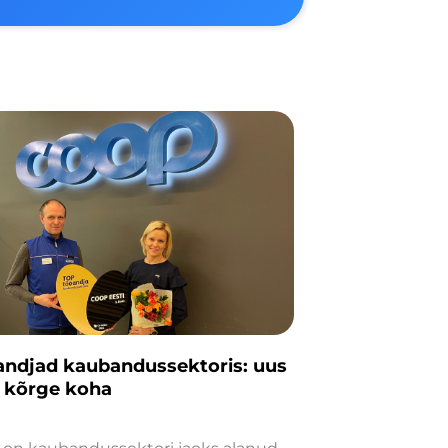
andjad kaubandussektoris: uus
ai kõrge koha