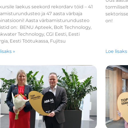
Uus aasta
ursile laekus seekord rekordarv töid – 41
tormilisel
amisturundusteo ja 47 aasta värbaja
sektorisse
inatsiooni! Aasta värbamisturundusteo
on!
listid on: BENU Apteek, Bolt Technology,
kwater Technology, CGI Eesti, Eesti
gia, Eesti Töötukassa, Fujitsu
lisaks »
Loe lisaks