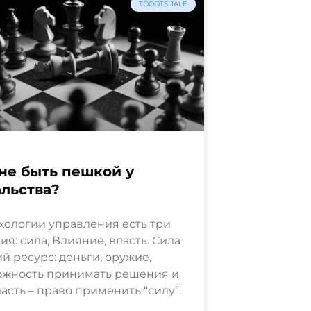
TÖÖOTSIJALE
не быть пешкой у
льства?
хологии управления есть три
ия: сила, Влияние, власть. Сила
ий ресурс: деньги, оружие,
ожность принимать решения и
Власть – право применить “силу”.