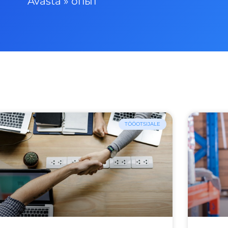
Avasta
»
опыт
TÖÖOTSIJALE