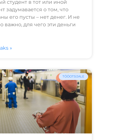
й студент в тот или иной
т задумавается о том, что
ны его пусты – нет денег. И не
о важно, для чего эти деньги
saks »
TÖÖOTSIJALE