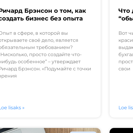
Ричард Брэнсон о том, как
Что 
создать бизнес без опыта
“об
Опыт в сфере, в которой вы
Вот ч
открываете своё дело, является
краси
обязательным требованием?
выдаю
“Нисколько, просто создайте что-
бухга
нибудь особенное” – утверждает
прост
Ричард Брэнсон. «Подумайте с точки
свои
зрения
Loe lisaks »
Loe li