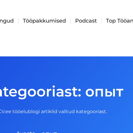
ingud
Tööpakkumised
Podcast
Top Tööan
ategooriast: опыт
 CV.ee tööelublogi artiklid valitud kategooriast.