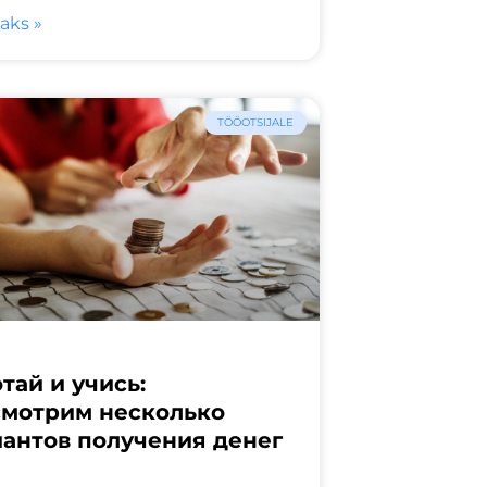
saks »
TÖÖOTSIJALE
тай и учись:
смотрим несколько
иантов получения денег