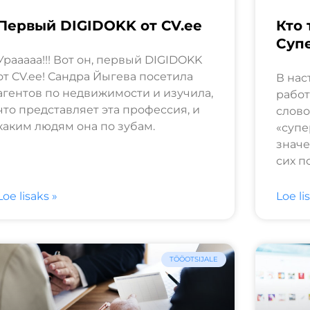
Первый DIGIDOKK от CV.ee
Кто 
Суп
Урааааа!!! Вот он, первый DIGIDOKK
от CV.ee! Сандра Йыгева посетила
В нас
агентов по недвижимости и изучила,
работ
что представляет эта профессия, и
слово
каким людям она по зубам.
«супе
значе
сих п
Loe lisaks »
Loe li
TÖÖOTSIJALE