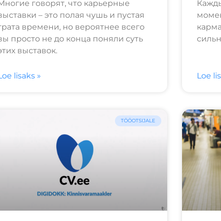
Многие говорят, что карьерные
Кажды
выставки – это полая чушь и пустая
момен
трата времени, но вероятнее всего
карма
вы просто не до конца поняли суть
сильн
этих выставок.
Loe lisaks »
Loe li
TÖÖOTSIJALE