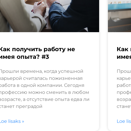
Как получить работу не
Как 
имея опыта? #3
име
Прошли времена, когда успешной
Прошл
карьерой считалась пожизненная
карье
работа в одной компании. Сегодня
работ
профессию можно сменить в любом
проф
возрасте, а отсутствие опыта едва ли
возра
станет преградой
стане
Loe lisaks »
Loe li