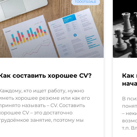
TÖÖOTSIJALE
Как составить хорошее CV?
Как 
нача
Каждому, кто ищет работу, нужно
иметь хорошее резюме или как его
В пси
принято называть – CV. Составить
понят
хорошее CV – это достаточно
– нек
трудоёмкое занятие, поэтому мы
возм
т.п. 