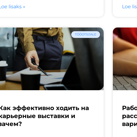
Loe lisaks »
Loe li
TÖÖOTSIJALE
Как эффективно ходить на
Рабо
карьерные выставки и
рас
зачем?
вар