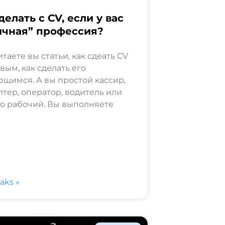
делать с CV, если у вас
ычная” профессия?
итаете вы статьи, как сдеать CV
вым, как сделать его
щимся. А вы простой кассир,
лтер, оператор, водитель или
о рабочий. Вы выполняете
saks »