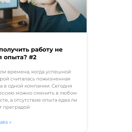
получить работу не
я опыта? #2
и времена, когда успешной
рой считалась пожизненная
а в одной компании. Сегодня
ессию можно сменить в любом
сте, а отсутствие опыта едва ли
т преградой
saks »