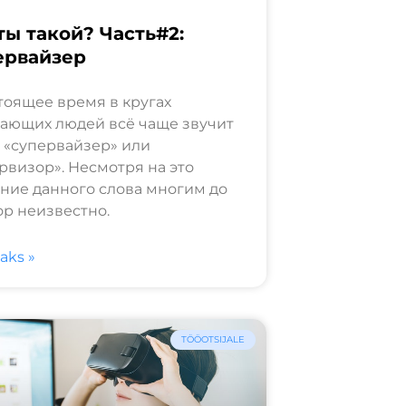
ты такой? Часть#2:
ервайзер
тоящее время в кругах
ающих людей всё чаще звучит
 «супервайзер» или
рвизор». Несмотря на это
ние данного слова многим до
ор неизвестно.
saks »
TÖÖOTSIJALE