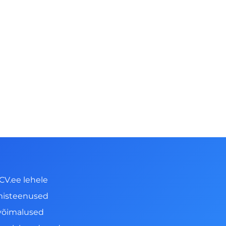
CV.ee lehele
misteenused
võimalused