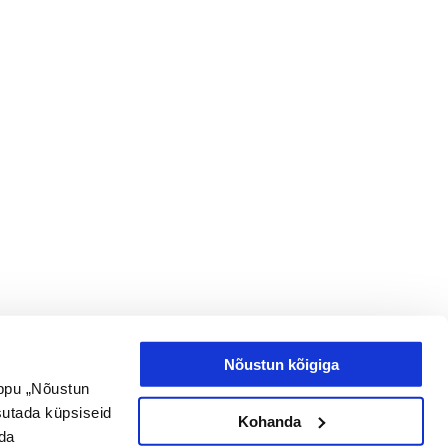
Nõustun kõigiga
uppu „Nõustun
asutada küpsiseid
Kohanda
ada