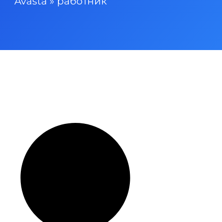
Avasta
»
работник