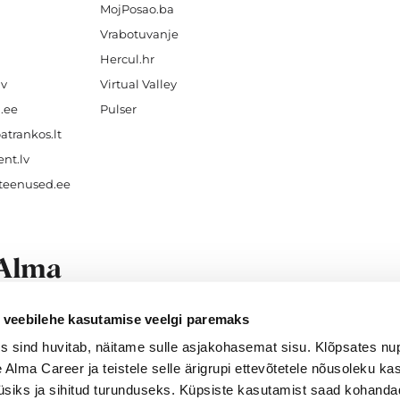
MojPosao.ba
Vrabotuvanje
Hercul.hr
lv
Virtual Valley
.ee
Pulser
atrankos.lt
nt.lv
teenused.ee
veebilehe kasutamise veelgi paremaks
f work for
everyone
.
s sind huvitab, näitame sulle asjakohasemat sisu. Klõpsates n
e Alma Career ja teistele selle ärigrupi ettevõtetele nõusoleku k
üsiks ja sihitud turunduseks. Küpsiste kasutamist saad kohand