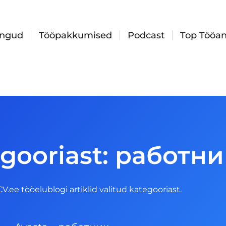
ingud
Tööpakkumised
Podcast
Top Tööan
egooriast: работни
 CV.ee tööelublogi artiklid valitud kategooriast.