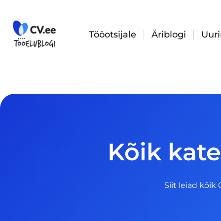
Skip
to
content
Tööotsijale
Äriblogi
Uur
Kõik kat
Siit leiad kõik