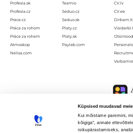
Profesia.sk
Teamio
CV.lv
Profesia.cz
Seduo.cz
CV.ee
Prace.cz
Seduo.sk
Dirbam.It
Práca za rohom
Platy.cz
Visidarbi.
Práce za rohem
Platy.sk
Otsintood
Atmoskop
Paylab.com
Personalo
Nelisa.com
Recruitme
Varbamis
Küpsised muudavad meie 
A better world o
Kui mõistame paremini, mi
kõigiga“, annate ettevõttel
isikupärastamiseks, analü