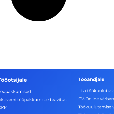
Tööandjale
Tööotsijale
Lisa töökuulutus 
Tööpakkumised
CV-Online värba
Aktiveeri tööpakkumiste teavitus
Töökuulutamise 
KKK