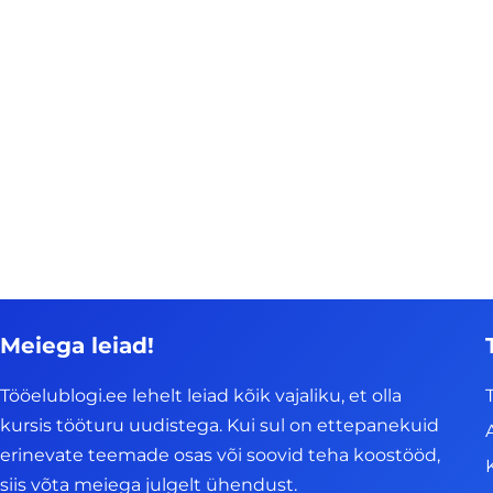
Meiega leiad!
Tööelublogi.ee lehelt leiad kõik vajaliku, et olla
kursis tööturu uudistega. Kui sul on ettepanekuid
erinevate teemade osas või soovid teha koostööd,
siis võta meiega julgelt ühendust.