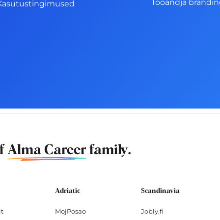
Tööandja brändi
Kasutustingimused
of
Alma Career
family.
Adriatic
Scandinavia
lt
MojPosao
Jobly.fi