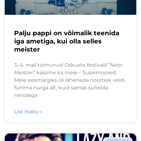
Palju pappi on võimalik teenida
iga ametiga, kui olla selles
meister
3.-4. mail toimunud Oskuste festivalil ”Noor
Meister” käisime ka meie – Supernoored.
Meie eesmärgiks oli läheneda noortele veidi
funima nurga alt, kuid samas suhelda
nendega
Loe lisaks »
TÖÖOTSIJALE