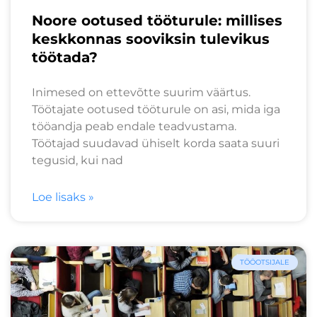
Noore ootused tööturule: millises
keskkonnas sooviksin tulevikus
töötada?
Inimesed on ettevõtte suurim väärtus.
Töötajate ootused tööturule on asi, mida iga
tööandja peab endale teadvustama.
Töötajad suudavad ühiselt korda saata suuri
tegusid, kui nad
Loe lisaks »
TÖÖOTSIJALE