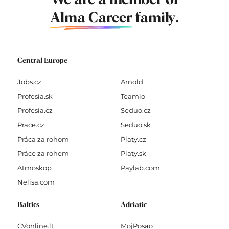
We are a member of
Alma Career
family.
Central Europe
Jobs.cz
Arnold
Profesia.sk
Teamio
Profesia.cz
Seduo.cz
Prace.cz
Seduo.sk
Práca za rohom
Platy.cz
Práce za rohem
Platy.sk
Atmoskop
Paylab.com
Nelisa.com
Baltics
Adriatic
CVonline.lt
MojPosao