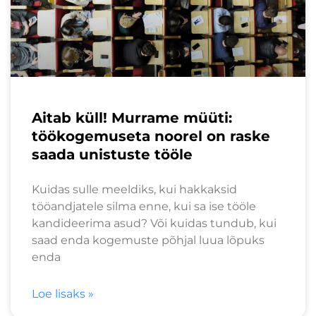
Aitab küll! Murrame müüti:
töökogemuseta noorel on raske
saada unistuste tööle
Kuidas sulle meeldiks, kui hakkaksid
tööandjatele silma enne, kui sa ise tööle
kandideerima asud? Või kuidas tundub, kui
saad enda kogemuste põhjal luua lõpuks
enda
Loe lisaks »