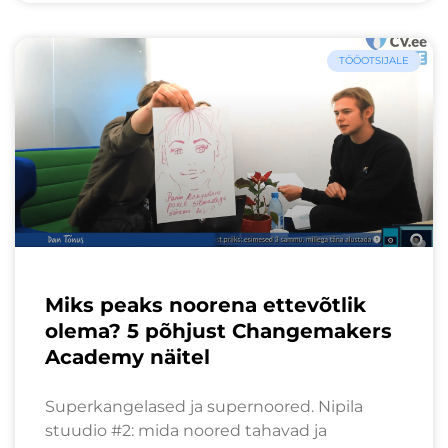
TÖÖOTSIJALE
Miks peaks noorena ettevõtlik
olema? 5 põhjust Changemakers
Academy näitel
Superkangelased ja supernoored. Nipila
stuudio #2: mida noored tahavad ja