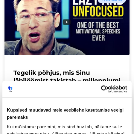
Tegelik põhjus, mis Sinu
läbilöömist takistab – millenniumi
generatsioon
Tõeliselt inspireeriv video, kus Simon Sinek
räägib, miks millenniumi generatsioon
Küpsised muudavad meie veebilehe kasutamise veelgi
tegelikult läbi ei löö. Tõeliselt teistsugune
paremaks
lähenemine tüüpilisele ühiskonna maalitud
Kui mõistame paremini, mis sind huvitab, näitame sulle
pildile. Lisaks toob ta välja ka
asjakohasemat sisu. Klõpsates nuppu „Nõustun kõigiga“,