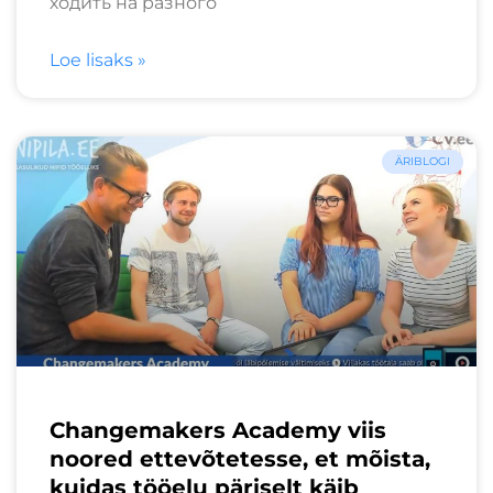
ходить на разного
Loe lisaks »
ÄRIBLOGI
Changemakers Academy viis
noored ettevõtetesse, et mõista,
kuidas tööelu päriselt käib