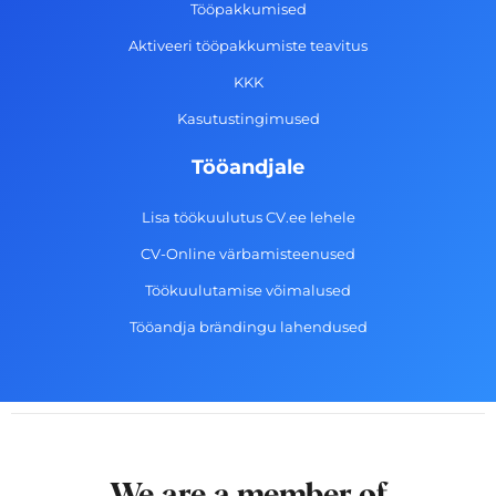
k
a
n
Tööpakkumised
-
m
Aktiveeri tööpakkumiste teavitus
f
KKK
Kasutustingimused
Tööandjale
Lisa töökuulutus CV.ee lehele
CV-Online värbamisteenused
Töökuulutamise võimalused
Tööandja brändingu lahendused