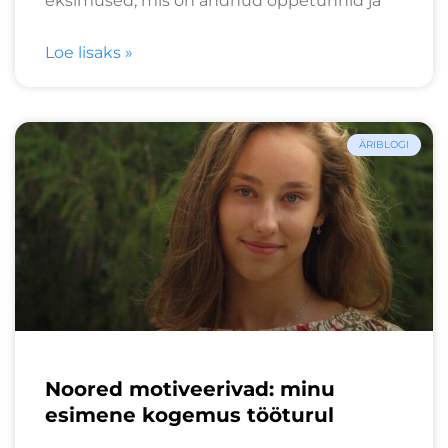
eksimused, mis on andnud õppetunnid ja
Loe lisaks »
ÄRIBLOGI
Noored motiveerivad: minu
esimene kogemus tööturul