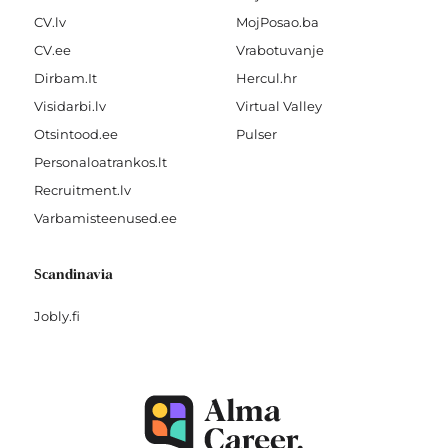
CV.lv
MojPosao.ba
CV.ee
Vrabotuvanje
Dirbam.It
Hercul.hr
Visidarbi.lv
Virtual Valley
Otsintood.ee
Pulser
Personaloatrankos.lt
Recruitment.lv
Varbamisteenused.ee
Scandinavia
Jobly.fi