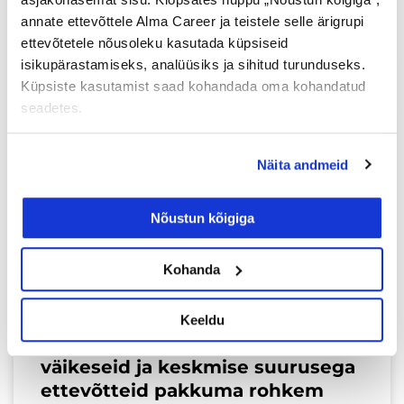
annate ettevõttele Alma Career ja teistele selle ärigrupi
Loe lisaks »
ettevõtetele nõusoleku kasutada küpsiseid
isikupärastamiseks, analüüsiks ja sihitud turunduseks.
Küpsiste kasutamist saad kohandada oma kohandatud
seadetes.
ÄRIBLOGI
Näita andmeid
Nõustun kõigiga
Kohanda
Keeldu
EUTalent kaasab ja innustab
väikeseid ja keskmise suurusega
ettevõtteid pakkuma rohkem