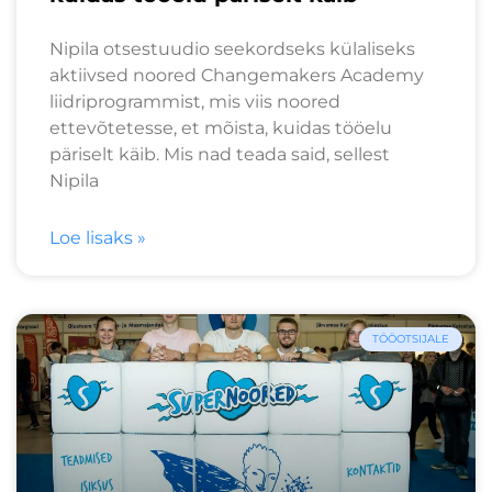
Nipila otsestuudio seekordseks külaliseks
aktiivsed noored Changemakers Academy
liidriprogrammist, mis viis noored
ettevõtetesse, et mõista, kuidas tööelu
päriselt käib. Mis nad teada said, sellest
Nipila
Loe lisaks »
TÖÖOTSIJALE