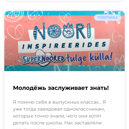
TÖÖOTSIJALE
Молодёжь заслуживает знать!
Я помню себя в выпускных классах… Я
уже тогда завидовал одноклассникам,
которые точно знали, чего они хотят
делать после школы. Нас заставляли