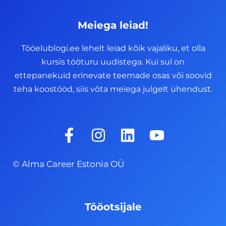
Meiega leiad!
Tööelublogi.ee lehelt leiad kõik vajaliku, et olla
kursis tööturu uudistega. Kui sul on
ettepanekuid erinevate teemade osas või soovid
teha koostööd, siis võta meiega julgelt ühendust.
F
I
L
Y
a
n
i
o
c
s
n
u
© Alma Career Estonia OÜ
e
t
k
t
b
a
e
u
o
g
d
b
Tööotsijale
o
r
i
e