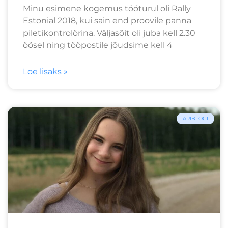
Minu esimene kogemus tööturul oli Rally
Estonial 2018, kui sain end proovile panna
piletikontrolörina. Väljasõit oli juba kell 2.30
öösel ning tööpostile jõudsime kell 4
Loe lisaks »
ÄRIBLOGI