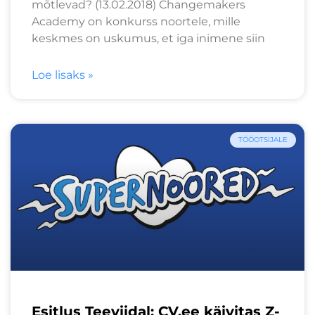
mõtlevad? (13.02.2018) Changemakers
Academy on konkurss noortele, mille
keskmes on uskumus, et iga inimene siin
Loe lisaks »
TÖÖOTSIJALE
Esitlus Teeviidal: CV.ee käivitas Z-