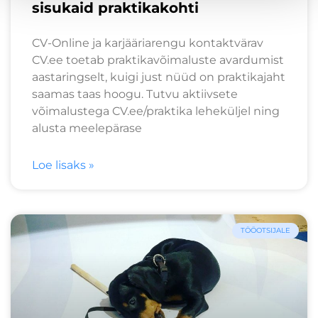
sisukaid praktikakohti
CV-Online ja karjääriarengu kontaktvärav
CV.ee toetab praktikavõimaluste avardumist
aastaringselt, kuigi just nüüd on praktikajaht
saamas taas hoogu. Tutvu aktiivsete
võimalustega CV.ee/praktika leheküljel ning
alusta meelepärase
Loe lisaks »
TÖÖOTSIJALE