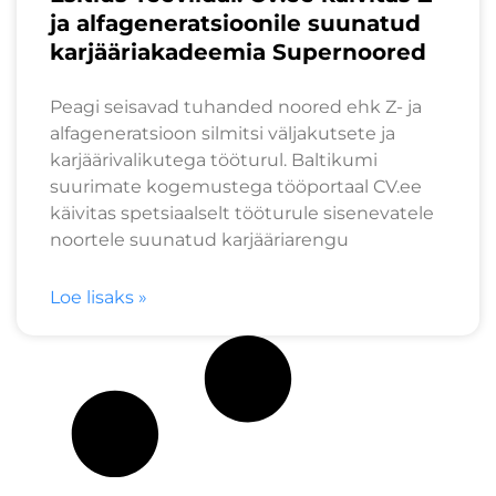
ja alfageneratsioonile suunatud
karjääriakadeemia Supernoored
Peagi seisavad tuhanded noored ehk Z- ja
alfageneratsioon silmitsi väljakutsete ja
karjäärivalikutega tööturul. Baltikumi
suurimate kogemustega tööportaal CV.ee
käivitas spetsiaalselt tööturule sisenevatele
noortele suunatud karjääriarengu
Loe lisaks »